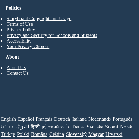
Policies
Storyboard Copyright and Usage
Terms of Use
Privacy Policy
Privacy and Security for Schools and Students
Accessibility
Your Privacy Choices
About
About Us
Contact Us
English
Español
Français
Deutsch
Italiana
Nederlands
Português
Norsk
Suomi
Svenska
Dansk
ру́сский язы́к
हिन्दी
العَرَبِيَّة
עברית
Türkçe
Polski
Româna
Ceština
Slovenský
Magyar
Hrvatski