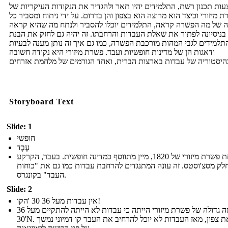
ות תכנון רשת, התלמידים יהיו תאר ולהגדיר את הנקודות העיקריות של
 מיזורי וכיצד הוא מרוצה הוא בצפון והן בדרום. על ידי ניתוח ומסביר כל
ה של מה הפשרה קראה, התלמידים יוכלו להסביר ולנתח מה שהיא קראה
בניסיונה לפתור את שאלת העבדות והרחבתו. זה יהיה גם לחזק את הבנת
תלמידים לגבי המהות מורכבת הפשרה, כמו גם איך זה נותן מענה לבעיות
ודאגות הן של מדינות חופשיות ועבד. פשרת מיזורי היא נקודה חשובה
Storyboard Text
Slide: 1
חופשי
עֶבֶד
תחת פשרת מיזורי של 1820, מיין מתווסף כמדינה חופשית. בעבר, הקרקע
לק מסצ'וסטס. זה עונה המתנגדים להרחבת עבדות כמו גם את "כוחות
העבד" בקונגרס.
Slide: 2
אין עבדות מעל 36 30 'הקו!
פרשה גדולה של פשרת מיזורי הייתה כי עבדות לא הייתה להתקיים מעל 36º
30'N. סיפק את צפון, מאז העבדות לא יוכל להרחיב את העבר קו דמיוני נמשך