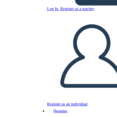
את מה
Log In
Register as a teacher
Copy this Storyboard
CREATE A STORYBOARD
PLAY SLIDESHOW
READ TO ME
Register as an individual
Register