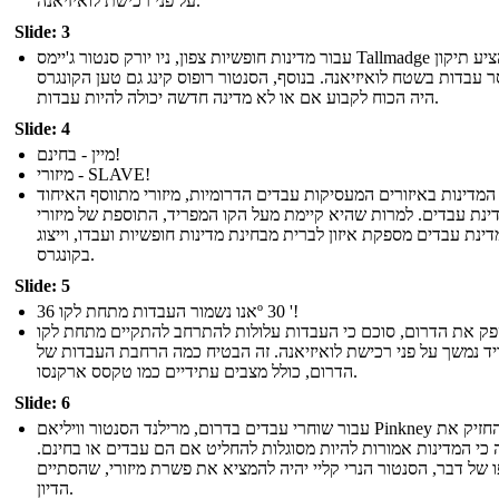
על פני רכישת לואיזיאנה.
Slide: 3
עבור מדינות חופשיות צפון, ניו יורק סנטור ג'יימס Tallmadge הציע תיקון
 עבדות בשטח לואיזיאנה. בנוסף, הסנטור רופוס קינג גם טען הקונגרס
היה הכוח לקבוע אם או לא מדינה חדשה יכולה להיות עבדות.
Slide: 4
מיין - בחינם!
מיזורי - SLAVE!
המדינות באיזורים המעסיקות עבדים הדרומיות, מיזורי מתווסף האיחוד
ינת עבדים. למרות שהיא קיימת מעל הקו המפריד, התוספת של מיזורי
ינת עבדים מספקת איזון לברית מבחינת מדינות חופשיות ועבדו, וייצוג
בקונגרס.
Slide: 5
אנו נשמור העבדות מתחת לקו 36º 30 '!
פק את הדרום, סוכם כי העבדות עלולות להתרחב להתקיים מתחת לקו
ד נמשך על פני רכישת לואיזיאנה. זה הבטיח כמה הרחבת העבדות של
הדרום, כולל מצבים עתידיים כמו טקסס ארקנסו.
Slide: 6
עבור שוחרי עבדים בדרום, מרילנד הסנטור וויליאם Pinkney החזיק את
כי המדינות אמורות להיות מסוגלות להחליט אם הם עבדים או בחינם.
 של דבר, הסנטור הנרי קליי יהיה להמציא את פשרת מיזורי, שהסתיים
הדיון.