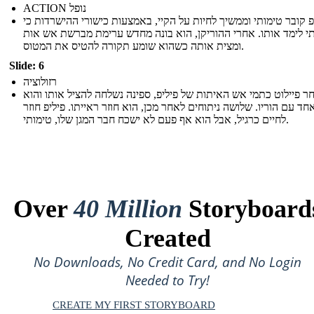
ACTION נופל
פ קובר טימותי וממשיך לחיות על הקיי, באמצעות כישורי ההישרדות כי
י לימד אותו. אחרי ההוריקן, הוא בונה מחדש ערימת מברשת אש אות
ומצית אותה כשהוא שומע תקורה להטיס את המטוס.
Slide: 6
רזולוציה
ר פיילוט כתמי אש האיתות של פיליפ, ספינה נשלחה להציל אותו והוא
ד עם הוריו. שלושה ניתוחים לאחר מכן, הוא חוזר ראייתו. פיליפ חוזר
לחיים כרגיל, אבל הוא אף פעם לא ישכח חבר המגן שלו, טימותי.
Over
40 Million
Storyboard
Created
No Downloads, No Credit Card, and No Login
Needed to Try!
CREATE MY FIRST STORYBOARD