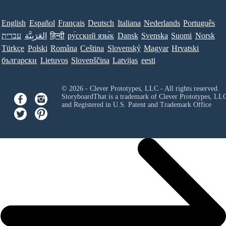
English
Español
Français
Deutsch
Italiana
Nederlands
Português
עברית
العَرَبِيَّة
हिन्दी
ру́сский язы́к
Dansk
Svenska
Suomi
Norsk
Türkçe
Polski
Româna
Ceština
Slovenský
Magyar
Hrvatski
български
Lietuvos
Slovenščina
Latvijas
eesti
© 2026 - Clever Prototypes, LLC - All rights reserved.
StoryboardThat is a trademark of Clever Prototypes, LL
and Registered in U.S. Patent and Trademark Office