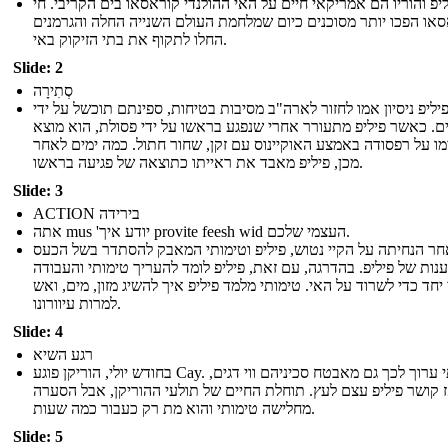
יפ והוריו הם אמריקאי חיים על האי ההולנדי קוראסאו בים הקריבי. חי
או הפכו יותר מסוכנים כיום שמלחמת העולם השנייה החלה והגרמנים
החלו לתקוף את בתי הזיקוק באי.
Slide: 2
סְתִירָה
ליפ ניסיון אמו לחזור לארה"ב מסיבות בטיחות, ספינתם תוכשל על ידי
ם. כאשר פיליפ מתעורר אחרי שנפגע בראשו על ידי פסולת, הוא מוצא
ו על רפסודה באמצע האוקיינוס ​​עם זקן, שחור חתול. כמה ימים לאחר
מכן, פיליפ מאבד את ראייתו כתוצאה של פגיעה בראשו.
Slide: 3
ACTION בירידה
אתה mus 'יודע איך provite feesh wid העצמי שלכם.
חר הנחיתה על הקיי נטוש, פיליפ וטימותי המאבק להסתדר בשל הכעס
ענות של פיליפ. בהדרגה, עם זאת, פיליפ לומד להעריך טימותי והעבודה
 יחד כדי לשרוד על האי. טימותי מלמד פיליפ איך להשיג מזון, מים, ואש
למרות עיוורונו.
Slide: 4
רגע השיא
בחודש יולי, הוריקן פוגע Cay. טימותי ערוך לכך גם מאבטח סכיניהם ווי דגים,
 קושר פיליפ עצם לעץ. תוחלת החיים של תולעי ההוריקן, אבל הסערה
מחלישה טימותי והוא מת רק כעבור כמה שעות.
Slide: 5