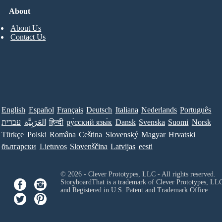
About
About Us
Contact Us
English
Español
Français
Deutsch
Italiana
Nederlands
Português
עברית
العَرَبِيَّة
हिन्दी
ру́сский язы́к
Dansk
Svenska
Suomi
Norsk
Türkçe
Polski
Româna
Ceština
Slovenský
Magyar
Hrvatski
български
Lietuvos
Slovenščina
Latvijas
eesti
© 2026 - Clever Prototypes, LLC - All rights reserved.
StoryboardThat is a trademark of Clever Prototypes, LL
and Registered in U.S. Patent and Trademark Office