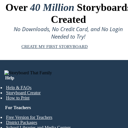
Over
40 Million
Storyboard
Created
No Downloads, No Credit Card, and No Login
Needed to Try!
CREATE MY FIRST STORYBOARD
Help
Help & FAQs
Storyboard Creator
How to Print
For Teachers
Free Version for Teachers
District Packages
School Libraries and Media Centers