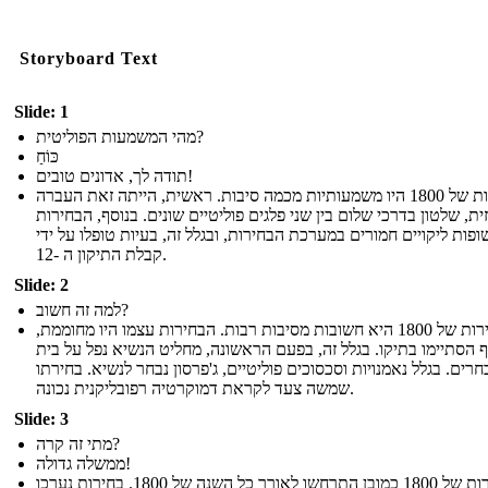
Storyboard Text
Slide: 1
מהי המשמעות הפוליטית?
כּוֹחַ
תודה לך, אדונים טובים!
הבחירות של 1800 היו משמעותיות מכמה סיבות. ראשית, הייתה זאת העברה
ית, שלטון בדרכי שלום בין שני פלגים פוליטיים שונים. בנוסף, הבחירות
פות ליקויים חמורים במערכת הבחירות, ובגלל זה, בעיות טופלו על ידי
קבלת התיקון ה -12.
Slide: 2
למה זה חשוב?
הבחירות של 1800 היא חשובות מסיבות רבות. הבחירות עצמו היו מחוממת,
 הסתיימו בתיקו. בגלל זה, בפעם הראשונה, מחליט הנשיא נפל על בית
חרים. בגלל נאמנויות וסכסוכים פוליטיים, ג'פרסון נבחר לנשיא. בחירתו
שמשה צעד לקראת דמוקרטיה רפובליקנית נכונה.
Slide: 3
מתי זה קרה?
ממשלה גדולה!
הבחירות של 1800 כמובן התרחשו לאורך כל השנה של 1800. בחירות נערכו