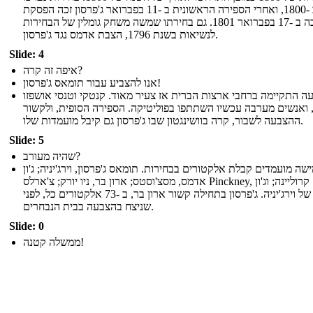
ב -1800, ואחרי הספירה הראשונית ב -11 בפברואר ג'פרסון זכה הפסקת
העניבה ב -17 בפברואר 1801. גם בחירתו שמשה משחק גומלין של הבחירות
לנשיאות בשנת 1796, הצבת אדמס נגד ג'פרסון.
Slide: 4
איפה זה קרה?
אנו להצביע עבור תומאס ג'פרסון!
 התקיימה ברחבי ארצות הברית אז צעיר מאוד. קנטקי וטנסי אושפזו
 ואנשים מערבה עכשיו השתתפו בפוליטיקה. הספירה הסופית, ולקשור
ההצבעה לשבור, קרה בוושינגטון שבו ג'פרסון גם קיבל מועמדות שלו.
Slide: 5
שהיה מעורב?
ישה מועמדים קבלת אלקטורים בבחירות. תומאס ג'פרסון, וירג'יניה; ג'ון
אדמס, מסצ'וסטס; ארון בר, ניו יורק; צ'ארלס Pinckney, דרום קרוליינה; וג'ון
ג'יי, גם של וירג'יניה. ג'פרסון בתחילה קשור ארון בר, ב -73 אלקטורים כל, לפני
שניצח בהצבעה בבית הנבחרים.
Slide: 0
ממשלה קטנה!