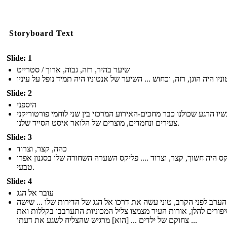
Storyboard Text
Slide: 1
שיער בהיר, רזה, גבוה, ארוך / סטרייט
Slide: 2
היספני
יו הרגע שכולנו כבר מחכים-האירוע המרכזי בין שני לוחמי פורטוריקני
צעירים ונחמדים, מוצרים של הלואר איסט הסייד שלנו.
Slide: 3
כהה, קצר, וצרוד
ס היה חשוך, קצר, וצרוד .... פליקס השערה השחורה שלו בסגנון אפרו
טבעי.
Slide: 4
עובר אל הגג
הערב לפני הקרב, טוני עשה את דרכו אל הגג של הדירות שלו ... שישה
פורים להלן, אורות העיר מצמצו צליל המכוניות התערבבו בקללות ואת
צחוקם של ילדים ... [הוא] מרגיש שהצליח לשגע את דעתו ...