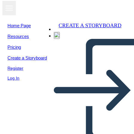
CREATE A STORYBOARD
Home Page
Resources
Pricing
Create a Storyboard
Register
Log In
אחי Amigo השוו לעומת