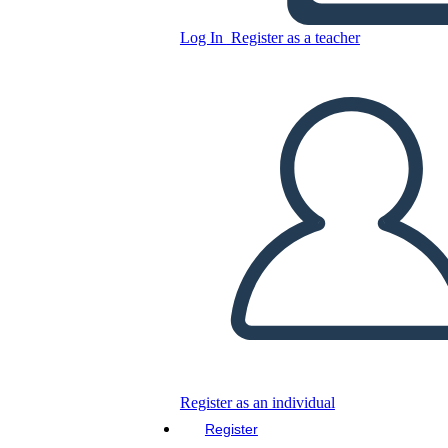
Log In
Register as a teacher
Copy this Storyboard
CREATE A STORYBOARD
PLAY SLIDESHOW
READ TO ME
Register as an individual
Register