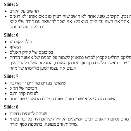
Slide: 5
תחשוב על הקרב
ה נכון. תקשיב, טוני. אתה לא חושב שזה רעיון טוב אם אנחנו לא רואים
אחד את השני עד היום במאבק? אני הולך להישאר עם דודה שלי לוסי
בברונקס. עשינו עסק.
Slide: 6
הולך לקולנוע
האלוף
בכיכובם של קירק דאגלס
ליקס החליט לקפוץ לסרט במאמץ לשמור על הפנים של אנטוניו הרחק
ופיו ... כאשר פליקס סוף סוף יצא מן האולם, הוא לא הצליח להבין איך
הנפש את עצמו למען מלחמתו של מחר.
Slide: 7
שימושי צעדים מהירים יד ארוכה
הכושר של הגיא
לעומת קרוז ורגס
הטופס הרזה של אנטוניו וארוך טווח גרמו לו מתאגרף טוב יותר.
Slide: 8
שניהם לוחמים גדולים
 מהם נלחם התקפים רבים המייצגים הקהילה שלהם היה כל זכה בשתי
מדליות זהב מצופה, בתוספת כסף וארד.