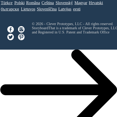
Türkçe
Polski
Româna
Ceština
Slovenský
Magyar
Hrvatski
български
Lietuvos
Slovenščina
Latvijas
eesti
© 2026 - Clever Prototypes, LLC - All rights reserved.
StoryboardThat is a trademark of Clever Prototypes, LL
and Registered in U.S. Patent and Trademark Office