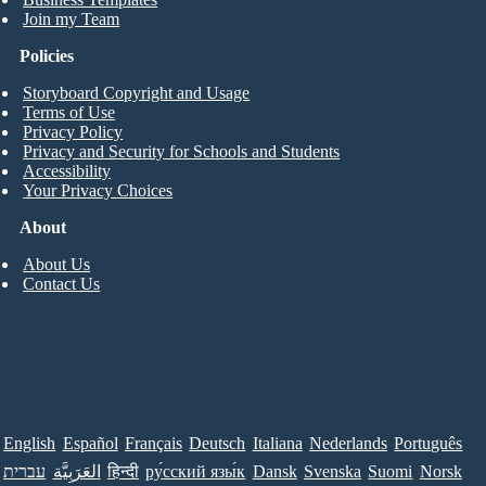
Join my Team
Policies
Storyboard Copyright and Usage
Terms of Use
Privacy Policy
Privacy and Security for Schools and Students
Accessibility
Your Privacy Choices
About
About Us
Contact Us
English
Español
Français
Deutsch
Italiana
Nederlands
Português
עברית
العَرَبِيَّة
हिन्दी
ру́сский язы́к
Dansk
Svenska
Suomi
Norsk