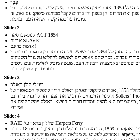
עֶבֶד
הפשרה של 1850 היא הניסיון המשמעותי הראשון ליישב את המחלוקת בין
פון ואת הדרום. הן בצפון והן בדרום לקבל מבחינת סיפוק; עם זאת, זה
מוכיח עד כמה קשה השאלה עבד באמת.
Slide: 2
קנזס-נברסקה ACT 1854
אדמת SLAVE!
אדמת בחינם!
קנזס-נברסקה החוק של 1854 שוב משמש פשרה ניסתה בין פרו-עבדים ואנטי
סוחרי עבדים. בכך שהם מאפשרים לאנשים להחליט על גורל השטחים
 שנרכשו באמצעות ריבונות העם, מעשה מוביל לאלימות זנים נוספים
מתחים בין הצפון לדרום.
Slide: 3
דיון לינקולן דאגלס
במהלך 1858, אברהם לינקולן וסטיבן דאגלס הדיון לתפקיד הסנאטור של
אילינוי. הוויכוחים להדגיש את הפער ההולך וגדל בין חינם Soilers ו Pro-סוחרי
, כמועמדים הוא להציג עמדות חריפות בנושא. דאגלס יימשך לנצח את
המירוץ.
Slide: 4
RAID של ג'ון בראון על Harpers Ferry
ב- 16 באוקטובר 1859, נגד העבדות רדיקלית ג'ון בראון, יחד עם 18 גברים
אחרים, לפשוט על מכלאת תחמושת מווירג'יניה ב מעבורת Harpers, בניסיון
במלחמת גזע מרד עבדים. ג'ון בראון, נכשל בסופו של דבר נידון למוות.