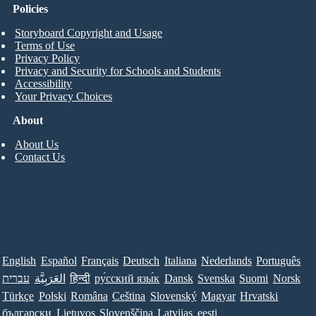
Policies
Storyboard Copyright and Usage
Terms of Use
Privacy Policy
Privacy and Security for Schools and Students
Accessibility
Your Privacy Choices
About
About Us
Contact Us
English
Español
Français
Deutsch
Italiana
Nederlands
Português
Norsk
Suomi
Svenska
Dansk
ру́сский язы́к
हिन्दी
العَرَبِيَّة
עברית
Türkçe
Polski
Româna
Ceština
Slovenský
Magyar
Hrvatski
български
Lietuvos
Slovenščina
Latvijas
eesti