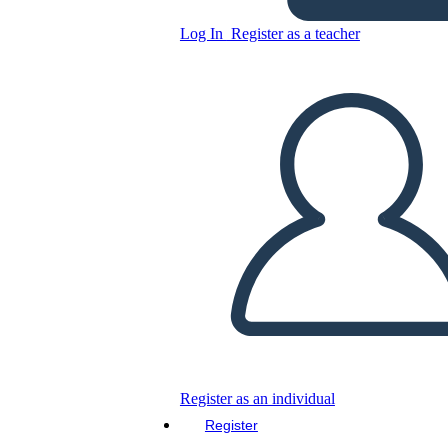
1850 אמריקה - סיבות האירועים
Log In
Register as a teacher
שקדמו למלחמת האזרחים
האמריקנית
Copy this Storyboard
CREATE A STORYBOARD
PLAY SLIDESHOW
READ TO ME
Register as an individual
Register