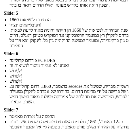
הצפון רואה אותו כקדוש מעונה, ואילו הדרום רואה בו בוגד.
Slide: 5
הבחירות לנשיאות 1860
רפובליקאים ינצחו!
שנת הבחירות לנשיאות של 1860 הן הייתה חיונית מאוד לדעת לבאות.
רהם לינקולן רץ כמועמד הרפובליקני נגד דמוקרט סטיבן דאגלס, דרום
ג'ון ברקינרידג', ומועמד המפלגה החוקתית ג'ון בל. לינקולן יצא וידו על
העליונה.
Slide: 6
דרום קרוליינה SECEDES
אנחנו לא נעמוד מהצד לנשיאות זה!
לִפְרוֹשׁ!
לִפְרוֹשׁ!
לִפְרוֹשׁ!
20 בדצמבר, 1860, דרום קרוליינה secedes רשמית מברית, שסימל את
 של פרישה על ידי מדינות הדרום. בחירתו של אברהם לינקולן מפעילה
 לפרוש, המדגישה את תחילתה של אמריקה מפולגת מאוד במשך חמש
השנים הבאות.
Slide: 7
ההפגזה על מצודת סאמטר
ב -12 באפריל, 1861, מלחמת האזרחים מתחילה רשמית אש כוחות
דרציה על האיחוד נשלט פורט סאמטר. בטענה ליי אל המבצר ותובעני