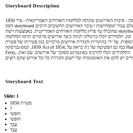
Storyboard Description
1850 אמריקה - סיבות האירועים שקדמו למלחמת האזרחים האמריקאית - ציר
הזמן storyboard מושלם עבור הממחישות ו עיבוי האירועים החשובים הרבים
שהובילו עד פרוץ מלחמת האזרחים האמריקנית. באמצעות רשת storyboard ציר
זמן, תלמידים יוכלו כרונולוגי לנתח כיצד אירועים מרכזיים תרמו המלחמה
סופית. על ידי בהתוויית והגדרת אירועים מרכזיים כגון פטירתו של פשרת
1850, קנזס-נברסקה Act of 1854, כמו גם הפשיטה של ​​ג'ון בראון על Harpers
Ferry, התלמידים יוכלו להרכיב באינטרנט מסובך של אירועים. עם זאת,
Storyboard Text
Slide: 1
פשרת 1850
?
חופשי
חופשי
עֶבֶד
עֶבֶד