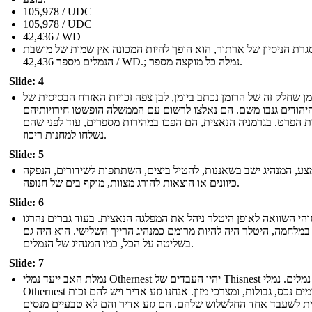
105,978 / UDC
105,978 / UDC
42,436 / WD
רת הניסיון של ארתור, הוא הופך להיות המכונה אין שמות של מושבת
הנמלים מספר 42,436 / WD.; נמלה כל מוקצה מספר.
Slide: 4
מן שחלק זה של הרומן נכתב ביומן, לבן צפה זכויות האזרח הבסיסית של
יהודים גנבו משם. הם נאלצו לרשום עם הממשלה הופשטו חירויותיהם
ות הפרט. בגרמניה הנאצית, הם הפכו במהירות מספרים, עוד לפני שהם
נשלחו למחנות ריכוז.
Slide: 5
ע, המנהיג ישב בשאננות, להטיל ביצים, השתתפות לשידורים, הנפקה
כיוונים או הוצאות להורג מצוות, מוקף בים של חנופה.
Slide: 6
והי השוואה לאופן היטלר ניהל את המפלגה הנאצית. בעוד גברים נהרגו
במלחמה, היטלר היה להיות מרומם כמנהיג הרייך השלישי. הוא היה גם
בשליטה על הכל, כמו המנהיג של הנמלים.
Slide: 7
נמלת האב ייעד נמלי Othernest יהיו העבדים של Thisnest נמלים. נמלי
Othernest מאיימים נכס, גבולות, ומצרכי מזון. אנחנו גזע אדיר ויש להם זכות
ת לשעבד אחד החלשלוש שלהם. הם גזע אדיר והם לא טבעיים מנסים