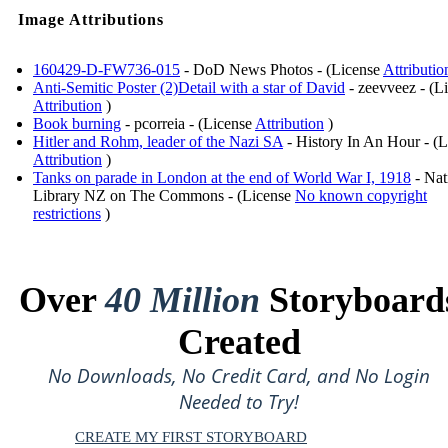
Image Attributions
160429-D-FW736-015
- DoD News Photos - (License
Attributio
Anti-Semitic Poster (2)Detail with a star of David
- zeevveez - (L
Attribution
)
Book burning
- pcorreia - (License
Attribution
)
Hitler and Rohm, leader of the Nazi SA
- History In An Hour - (L
Attribution
)
Tanks on parade in London at the end of World War I, 1918
- Nat
Library NZ on The Commons - (License
No known copyright
restrictions
)
Over
40 Million
Storyboard
Created
No Downloads, No Credit Card, and No Login
Needed to Try!
CREATE MY FIRST STORYBOARD