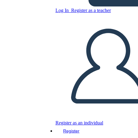
TOAFK - אלגוריה על השיעור
Log In
Register as a teacher
של הנמלים ב "החרב באבן"
Copy this Storyboard
CREATE A STORYBOARD
PLAY SLIDESHOW
READ TO ME
Register as an individual
Register