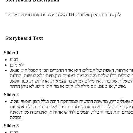
האלגוריה פעם אחת ועתיד מלך ידי TH לבן - החרב באבן אלגוריה
Storyboard Text
Slide: 1
בוצע.
לא מוכן.
ר ארתור, השפה של הנמלים היא אחד הדברים הכי מתסכל הוא פוגש.
 המילים כולו שלהם מצטמצמות ביטויים כגון סיום ו לא לעשות, החלות
שאלות של ערך. אין מילים למחשבה עצמאית, או לרגשות, כגון חופש,
אושר, או טעם. אם מילה לא קיים אז מה הוא מייצג לא ניתן הרהר.
Slide: 2
 טוטליטרית, מחשבה חופשית שמודחקת חובה בגלל רצון חופשי עולה.
יוק כמו היטלר דרש מלאת צייתנות הדיכוי של רעיונות בדיל באמצעות
רים ואת נערי היטלר, הנמלים לדרוש אחידות, ואינדיבידואליות אינה
נסבלת.
Slide: 3
בוצע.