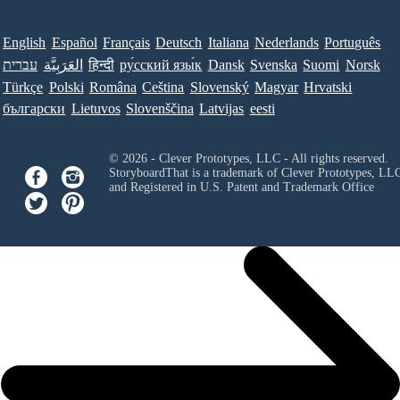
English
Español
Français
Deutsch
Italiana
Nederlands
Português
Norsk
Suomi
Svenska
Dansk
ру́сский язы́к
हिन्दी
العَرَبِيَّة
עברית
Türkçe
Polski
Româna
Ceština
Slovenský
Magyar
Hrvatski
български
Lietuvos
Slovenščina
Latvijas
eesti
© 2026 - Clever Prototypes, LLC - All rights reserved.
StoryboardThat is a trademark of Clever Prototypes, LL
and Registered in U.S. Patent and Trademark Office