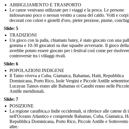
ABBIGLIAMENTO E TRASPORTO
Le canoe venivano utilizzate per i viaggi e la pesca. Le persone
indossavano poco o nessun vestito a causa del caldo. Volti e corpi
decorati con colori e gioielli d'oro, pietre preziose, piume, conchig
Slide: 5
TRADIZIONI
Un gioco con la palla, chiamato batey, è stato giocato con una pall
gomma e 10-30 giocatori su due squadre avversarie. Il gioco della
avrebbe potuto essere giocato per i festival così come per risolvere
controversie tra i villaggi rivali.
Slide: 6
POPOLAZIONI INDIGENE
Il Taino viveva a Cuba, Giamaica, Bahamas, Haiti, Repubblica
Dominicana, Porto Rico, Isole Vergini e Piccole Antille settentriona
Lucayan Tainos erano alle Bahamas ei Caraibi erano nelle Piccol
Antille meridionali.
Slide: 7
POSIZIONE
La regione caraibica,o Indie occidentali, si riferisce alle catene di 
nell'Oceano Atlantico e comprende Bahamas, Cuba, Giamaica, Ha
Repubblica Dominicana, Porto Rico, Piccole Antille e Sottovento
altre.