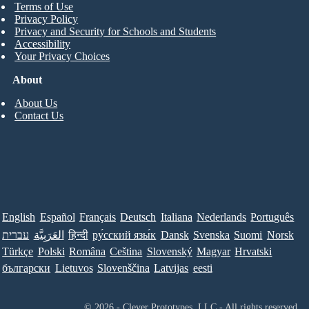
Terms of Use
Privacy Policy
Privacy and Security for Schools and Students
Accessibility
Your Privacy Choices
About
About Us
Contact Us
English
Español
Français
Deutsch
Italiana
Nederlands
Português
עברית
العَرَبِيَّة
हिन्दी
ру́сский язы́к
Dansk
Svenska
Suomi
Norsk
Türkçe
Polski
Româna
Ceština
Slovenský
Magyar
Hrvatski
български
Lietuvos
Slovenščina
Latvijas
eesti
© 2026 - Clever Prototypes, LLC - All rights reserved.