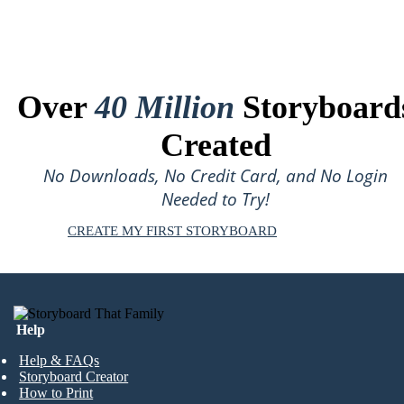
Over
40 Million
Storyboard
Created
No Downloads, No Credit Card, and No Login
Needed to Try!
CREATE MY FIRST STORYBOARD
Help
Help & FAQs
Storyboard Creator
How to Print