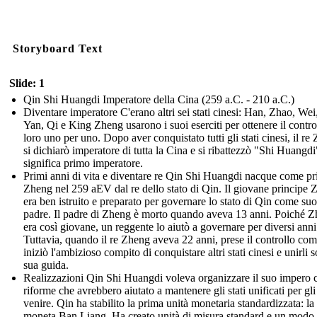
Storyboard Text
Slide: 1
Qin Shi Huangdi Imperatore della Cina (259 a.C. - 210 a.C.)
Diventare imperatore C'erano altri sei stati cinesi: Han, Zhao, Wei
Yan, Qi e King Zheng usarono i suoi eserciti per ottenere il contro
loro uno per uno. Dopo aver conquistato tutti gli stati cinesi, il re
si dichiarò imperatore di tutta la Cina e si ribattezzò "Shi Huangd
significa primo imperatore.
Primi anni di vita e diventare re Qin Shi Huangdi nacque come pr
Zheng nel 259 aEV dal re dello stato di Qin. Il giovane principe
era ben istruito e preparato per governare lo stato di Qin come suo
padre. Il padre di Zheng è morto quando aveva 13 anni. Poiché 
era così giovane, un reggente lo aiutò a governare per diversi anni
Tuttavia, quando il re Zheng aveva 22 anni, prese il controllo com
iniziò l'ambizioso compito di conquistare altri stati cinesi e unirli s
sua guida.
Realizzazioni Qin Shi Huangdi voleva organizzare il suo impero 
riforme che avrebbero aiutato a mantenere gli stati unificati per gli
venire. Qin ha stabilito la prima unità monetaria standardizzata: la
moneta Ban Liang. Ha creato unità di misura standard e un modo