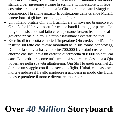
standard per insegnare e usare la scrittura. L'imperatore Qin fece
costruire strade e canali in tutta la Cina per aumentare i viaggi e il
commercio. Ha anche iniziato la costruzione della Grande Muragl
tenere lontani gli invasori mongoli dal nord.
Un righello brutale Qin Shi Huangdi era un sovrano tirannico e br
Ordinò che i libri venissero bruciati e bandì la maggior parte delle
religioni insistendo sul fatto che le persone fossero leali a lui e al
governo prima di tutto. Ha fatto assassinare avversari politici.
Esercito di terracotta e morte L'imperatore Qin credeva nell'aldilà 
insistito sul fatto che avesse manufatti nella sua tomba per protegg
Durante la sua vita ha avuto oltre 700.000 lavoratori creare una t
enorme che includeva un esercito di terracotta di 8.000 soldati, cav
carri. La tomba era come un'intera città sotterranea destinata a Qin
governare nella sua vita ultraterrena. Qin Shi Huangdi morì nel 
durante un viaggio con il suo secondo figlio, Huhai, che nascose l
morte e indusse il fratello maggiore a uccidersi in modo che Huha
potesse prendere il trono e diventare imperatore!
Over
40 Million
Storyboard