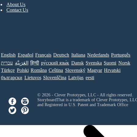
About Us
Contact Us
English
Español
Français
Deutsch
Italiana
Nederlands
Português
עברית
العَرَبِيَّة
हिन्दी
ру́сский язы́к
Dansk
Svenska
Suomi
Norsk
Türkçe
Polski
Româna
Ceština
Slovenský
Magyar
Hrvatski
български
Lietuvos
Slovenščina
Latvijas
eesti
© 2026 - Clever Prototypes, LLC - All rights reserved.
StoryboardThat is a trademark of Clever Prototypes, LL
and Registered in U.S. Patent and Trademark Office