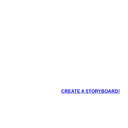
CREATE A STORYBOARD!