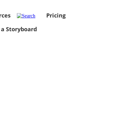
rces
Pricing
 a Storyboard