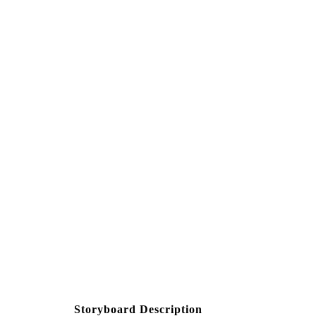
Storyboard Description