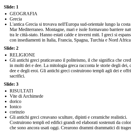
Slide: 1
GEOGRAFIA
Grecia
L'antica Grecia si trovava nell'Europa sud-orientale lungo la costa
Mar Mediterraneo. Montagne, mari e isole formavano barriere nat
tra le città-stato. Hanno estati calde e inverni miti. I greci si espan
con insediamenti in Italia, Francia, Spagna, Turchia e Nord Africa
Slide: 2
RELIGIONE
Gli antichi greci praticavano il politeismo, il che significa che cr
in molti dei e dee. La mitologia greca racconta le storie degli dei, 
dee e degli eroi. Gli antichi greci costruirono templi agli dei e offr
sacrifici.
Slide: 3
RISULTATI
Vite di Archimede
dorico
Ionico
corinzio
Gli antichi greci creavano sculture, dipinti e ceramiche realistici.
Costruirono templi ed edifici grandi ed elaborati sostenuti da colo
che sono ancora usati oggi. Crearono drammi drammatici di trage