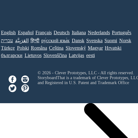
English
Español
Français
Deutsch
Italiana
Nederlands
Português
עברית
العَرَبِيَّة
हिन्दी
ру́сский язы́к
Dansk
Svenska
Suomi
Norsk
Türkçe
Polski
Româna
Ceština
Slovenský
Magyar
Hrvatski
български
Lietuvos
Slovenščina
Latvijas
eesti
© 2026 - Clever Prototypes, LLC - All rights reserved.
StoryboardThat is a trademark of Clever Prototypes, LL
and Registered in U.S. Patent and Trademark Office