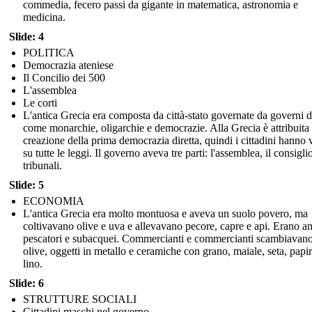
commedia, fecero passi da gigante in matematica, astronomia e
medicina.
Slide: 4
POLITICA
Democrazia ateniese
Il Concilio dei 500
L'assemblea
Le corti
L'antica Grecia era composta da città-stato governate da governi d
come monarchie, oligarchie e democrazie. Alla Grecia è attribuita 
creazione della prima democrazia diretta, quindi i cittadini hanno 
su tutte le leggi. Il governo aveva tre parti: l'assemblea, il consiglio
tribunali.
Slide: 5
ECONOMIA
L'antica Grecia era molto montuosa e aveva un suolo povero, ma
coltivavano olive e uva e allevavano pecore, capre e api. Erano a
pescatori e subacquei. Commercianti e commercianti scambiavano
olive, oggetti in metallo e ceramiche con grano, maiale, seta, papi
lino.
Slide: 6
STRUTTURE SOCIALI
Cittadini maschi nel governo