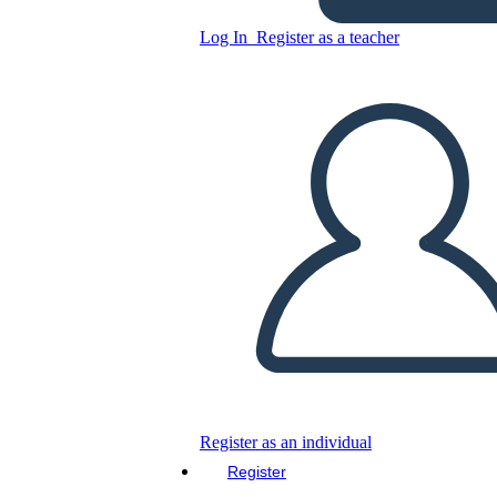
Antica Grecia GRAPES
Grafico
Log In
Register as a teacher
Copy this Storyboard
CREATE A STORYBOARD
PLAY SLIDESHOW
READ TO ME
Register as an individual
Register