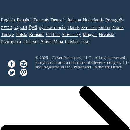
English
Español
Français
Deutsch
Italiana
Nederlands
Português
עברית
العَرَبِيَّة
हिन्दी
ру́сский язы́к
Dansk
Svenska
Suomi
Norsk
Türkçe
Polski
Româna
Ceština
Slovenský
Magyar
Hrvatski
български
Lietuvos
Slovenščina
Latvijas
eesti
© 2026 - Clever Prototypes, LLC - All rights reserved.
StoryboardThat is a trademark of Clever Prototypes, LL
and Registered in U.S. Patent and Trademark Office