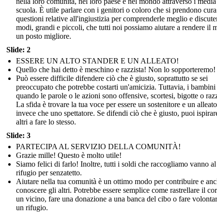
nella loro comunità, nel loro paese e nel mondo attraverso i media
scuola. È utile parlare con i genitori o coloro che si prendono cura
questioni relative all'ingiustizia per comprenderle meglio e discuter
modi, grandi e piccoli, che tutti noi possiamo aiutare a rendere il
un posto migliore.
Slide: 2
ESSERE UN ALTO STANDER E UN ALLEATO!
Quello che hai detto è meschino e razzista! Non lo sopporteremo!
Può essere difficile difendere ciò che è giusto, soprattutto se sei
preoccupato che potrebbe costarti un'amicizia. Tuttavia, i bambin
quando le parole o le azioni sono offensive, scortesi, bigotte o razz
La sfida è trovare la tua voce per essere un sostenitore e un alleato
invece che uno spettatore. Se difendi ciò che è giusto, puoi ispirare
altri a fare lo stesso.
Slide: 3
PARTECIPA AL SERVIZIO DELLA COMUNITÀ!
Grazie mille! Questo è molto utile!
Siamo felici di farlo! Inoltre, tutti i soldi che raccogliamo vanno al
rifugio per senzatetto.
Aiutare nella tua comunità è un ottimo modo per contribuire e anc
conoscere gli altri. Potrebbe essere semplice come rastrellare il cort
un vicino, fare una donazione a una banca del cibo o fare volontar
un rifugio.