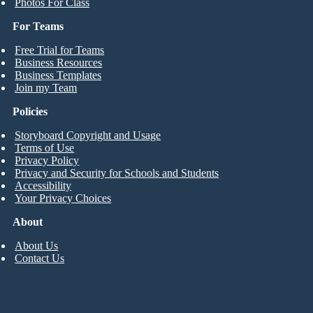
Photos For Class
For Teams
Free Trial for Teams
Business Resources
Business Templates
Join my Team
Policies
Storyboard Copyright and Usage
Terms of Use
Privacy Policy
Privacy and Security for Schools and Students
Accessibility
Your Privacy Choices
About
About Us
Contact Us