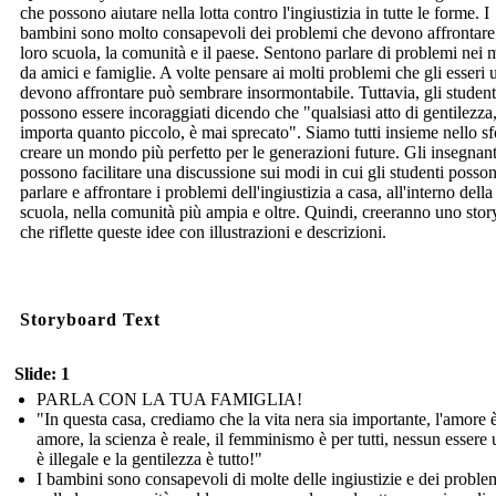
che possono aiutare nella lotta contro l'ingiustizia in tutte le forme. I
bambini sono molto consapevoli dei problemi che devono affrontare
loro scuola, la comunità e il paese. Sentono parlare di problemi nei 
da amici e famiglie. A volte pensare ai molti problemi che gli esseri
devono affrontare può sembrare insormontabile. Tuttavia, gli student
possono essere incoraggiati dicendo che "qualsiasi atto di gentilezza
importa quanto piccolo, è mai sprecato". Siamo tutti insieme nello sf
creare un mondo più perfetto per le generazioni future. Gli insegnant
possono facilitare una discussione sui modi in cui gli studenti posso
parlare e affrontare i problemi dell'ingiustizia a casa, all'interno della
scuola, nella comunità più ampia e oltre. Quindi, creeranno uno sto
che riflette queste idee con illustrazioni e descrizioni.
Storyboard Text
Slide: 1
PARLA CON LA TUA FAMIGLIA!
"In questa casa, crediamo che la vita nera sia importante, l'amore 
amore, la scienza è reale, il femminismo è per tutti, nessun esser
è illegale e la gentilezza è tutto!"
I bambini sono consapevoli di molte delle ingiustizie e dei proble