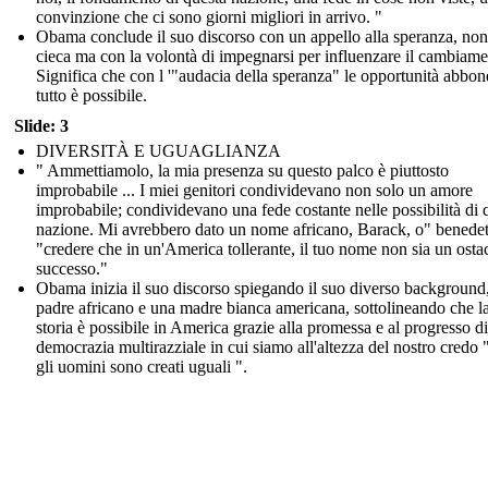
convinzione che ci sono giorni migliori in arrivo. "
Obama conclude il suo discorso con un appello alla speranza, non
cieca ma con la volontà di impegnarsi per influenzare il cambiame
Significa che con l '"audacia della speranza" le opportunità abbo
tutto è possibile.
Slide: 3
DIVERSITÀ E UGUAGLIANZA
" Ammettiamolo, la mia presenza su questo palco è piuttosto
improbabile ... I miei genitori condividevano non solo un amore
improbabile; condividevano una fede costante nelle possibilità di 
nazione. Mi avrebbero dato un nome africano, Barack, o" benedet
"credere che in un'America tollerante, il tuo nome non sia un osta
successo."
Obama inizia il suo discorso spiegando il suo diverso background
padre africano e una madre bianca americana, sottolineando che l
storia è possibile in America grazie alla promessa e al progresso d
democrazia multirazziale in cui siamo all'altezza del nostro credo 
gli uomini sono creati uguali ".