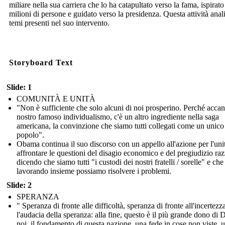
miliare nella sua carriera che lo ha catapultato verso la fama, ispirato
milioni di persone e guidato verso la presidenza. Questa attività anali
temi presenti nel suo intervento.
Storyboard Text
Slide: 1
COMUNITÀ E UNITÀ
"Non è sufficiente che solo alcuni di noi prosperino. Perché accan
nostro famoso individualismo, c'è un altro ingrediente nella saga
americana, la convinzione che siamo tutti collegati come un unico
popolo".
Obama continua il suo discorso con un appello all'azione per l'uni
affrontare le questioni del disagio economico e del pregiudizio raz
dicendo che siamo tutti "i custodi dei nostri fratelli / sorelle" e che
lavorando insieme possiamo risolvere i problemi.
Slide: 2
SPERANZA
" Speranza di fronte alle difficoltà, speranza di fronte all'incertezz
l'audacia della speranza: alla fine, questo è il più grande dono di 
noi, il fondamento di questa nazione, una fede in cose non viste, 