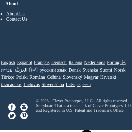
About
About Us
Contact Us
English
Español
Français
Deutsch
Italiana
Nederlands
Português
עברית
العَرَبِيَّة
हिन्दी
ру́сский язы́к
Dansk
Svenska
Suomi
Norsk
Türkçe
Polski
Româna
Ceština
Slovenský
Magyar
Hrvatski
български
Lietuvos
Slovenščina
Latvijas
eesti
© 2026 - Clever Prototypes, LLC - All rights reserved.
StoryboardThat is a trademark of Clever Prototypes, LL
and Registered in U.S. Patent and Trademark Office