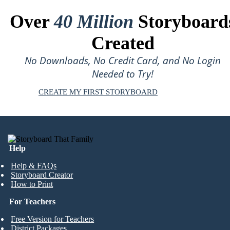
Over
40 Million
Storyboard
Created
No Downloads, No Credit Card, and No Login
Needed to Try!
CREATE MY FIRST STORYBOARD
Help
Help & FAQs
Storyboard Creator
How to Print
For Teachers
Free Version for Teachers
District Packages