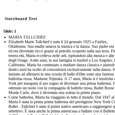
Storyboard Text
Slide: 1
MARIA TALLCHIEF
Elizabeth Marie Tallchief è nata il 24 gennaio 1925 a Fairfax,
Oklahoma. Sua madre amava la musica e la danza. Suo padre era
ed era diventato ricco grazie al petrolio scoperto sulla sua terra. Fi
tenera età, Maria eccelleva nelle arti, ispirandosi alla musica e all
degli Osage. Aotto anni, la sua famiglia si trasferì a Los Angeles, 
California. Maria ha continuato a studiare danza classica e pianofo
dodici anni ha scelto di concentrarsi esclusivamente sulla danza. 
iniziato ad allenarsi in una scuola di ballo d'élite sotto una famosa
ballerina russa, Madame Nijinska. A 17 anni, Maria si è trasferit
York per inseguire il suo sogno di diventare una prima ballerina. 
ottenuto un ruolo con la compagnia di balletto russa, Ballet Russe
Monte Carlo, dove è diventata una solista in primo piano.
Come ballerina, Maria ha viaggiato in tutto il mondo. Dal 1947 al
Maria è stata la prima prima ballerina del prestigioso New York C
Ballet . Tallchief è stato il primo nativo americano a raggiungere 
obiettivo. È stata anche la prima americana a ballare con il Ballett