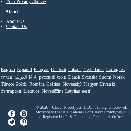
Your Privacy Choices
About
About Us
Contact Us
English
Español
Français
Deutsch
Italiana
Nederlands
Português
עברית
العَرَبِيَّة
हिन्दी
ру́сский язы́к
Dansk
Svenska
Suomi
Norsk
Türkçe
Polski
Româna
Ceština
Slovenský
Magyar
Hrvatski
български
Lietuvos
Slovenščina
Latvijas
eesti
© 2026 - Clever Prototypes, LLC - All rights reserved.
StoryboardThat is a trademark of Clever Prototypes, LL
and Registered in U.S. Patent and Trademark Office