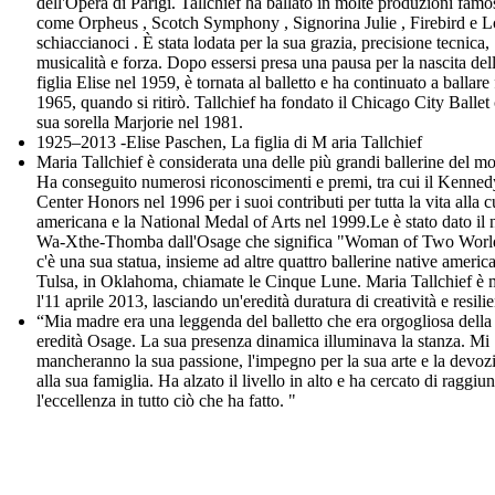
dell'Opera di Parigi. Tallchief ha ballato in molte produzioni famo
come Orpheus , Scotch Symphony , Signorina Julie , Firebird e L
schiaccianoci . È stata lodata per la sua grazia, precisione tecnica,
musicalità e forza. Dopo essersi presa una pausa per la nascita del
figlia Elise nel 1959, è tornata al balletto e ha continuato a ballare 
1965, quando si ritirò. Tallchief ha fondato il Chicago City Ballet
sua sorella Marjorie nel 1981.
1925–2013 -Elise Paschen, La figlia di M aria Tallchief
Maria Tallchief è considerata una delle più grandi ballerine del m
Ha conseguito numerosi riconoscimenti e premi, tra cui il Kenned
Center Honors nel 1996 per i suoi contributi per tutta la vita alla c
americana e la National Medal of Arts nel 1999.Le è stato dato il
Wa-Xthe-Thomba dall'Osage che significa "Woman of Two Worl
c'è una sua statua, insieme ad altre quattro ballerine native americ
Tulsa, in Oklahoma, chiamate le Cinque Lune. Maria Tallchief è 
l'11 aprile 2013, lasciando un'eredità duratura di creatività e resili
“Mia madre era una leggenda del balletto che era orgogliosa della
eredità Osage. La sua presenza dinamica illuminava la stanza. Mi
mancheranno la sua passione, l'impegno per la sua arte e la devoz
alla sua famiglia. Ha alzato il livello in alto e ha cercato di raggiu
l'eccellenza in tutto ciò che ha fatto. "