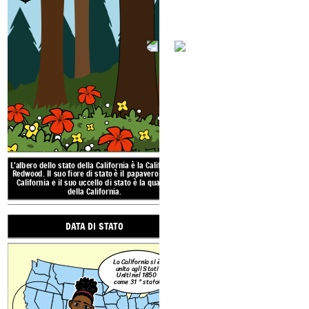
12
La capitale della California è S
includono Los Angeles, San Dieg
Tom Brady, probabilmente il più grande
Disneyland ha aperto ad Anaheim
1955. Dalla sua apertura, ha 
quarterback di tutti i tempi, è nato a San Mateo,
visitat
in California nel 1977. Brady ha vinto 7 Super
Bowls; 6 con i Patriots e 1 con i Buccaneers
.
CITTADINO
L'albero dello stato della California è la California
Redwood. Il suo fiore di stato è il papavero della
CALIF
California e il suo uccello di stato è la quaglia
della California.
DATA DI STATO
l Use / No Attribution Required (https://creativecommons.org/publicdomain/zero/1.0)
La California si è
12
unita agli Stati
Uniti nel 1850
come 31 ° stato!
STATO ALBERO, F