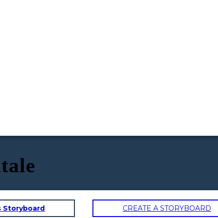
tale
s Storyboard
CREATE A STORYBOARD