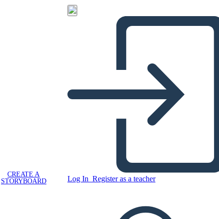
CREATE A
Log In
Register as a teacher
STORYBOARD