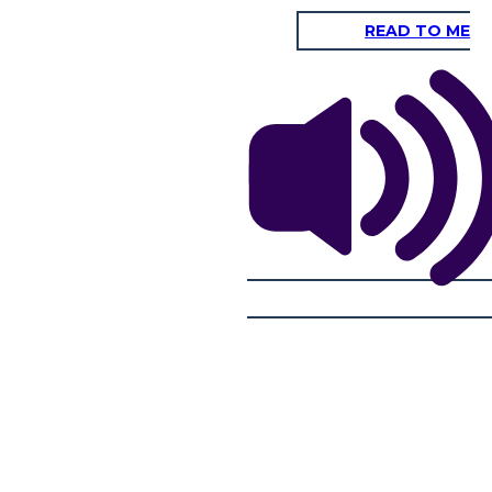
READ TO ME
e NICKNAME
a!