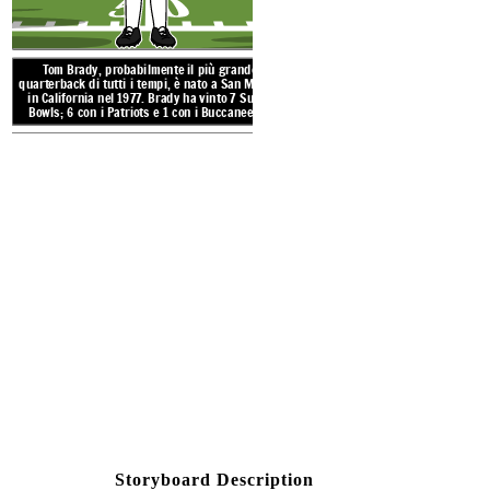
Tom Brady, probabilmente il più grande
quarterback di tutti i tempi, è nato a San Mateo,
in California nel 1977. Brady ha vinto 7 Super
Bowls; 6 con i Patriots e 1 con i Buccaneers
.
CALIF
DATA DI STATO
La California fu il 31 ° stato amm
1850
La California si è
unita agli Stati
Uniti nel 1850
come 31 ° stato!
STATO ALBERO, F
Create your own at Storyb
Storyboard Description