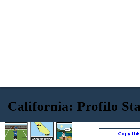
California: Profilo Sta
CITTÀ
CITTADINO FAMOSO
STATE MOTTO e NICKNAME
Sacramento
San Francisco
Eureka!
San Jose
Copy thi
12
Los Angeles
San Diego
La capitale della California è Sacramento. Altre grandi città
includono Los Angeles, San Diego, San Jose e San Francisco.