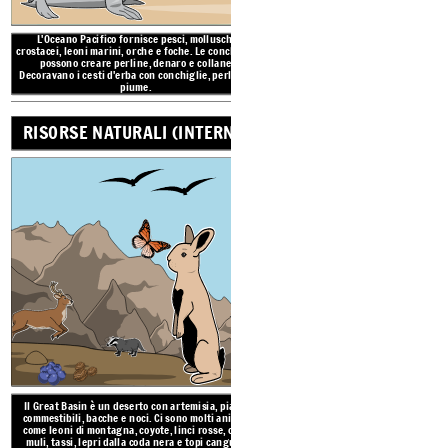
L'Oceano Pacifico fornisce pesci, molluschi,
RISORSE NATURALI (INTERNO)
crostacei, leoni marini, orche e foche. Le conchiglie
possono creare perline, denaro e collane.
Decoravano i cesti d'erba con conchiglie, perline e
piume.
RISORSE NATURALI (INTERNO)
Il Great Basin è un desert
commestibili, bacche e noc
come leoni di montagna, co
muli, tassi, lepri dalla c
INTERMOUNTAIN DELLA
CALIFORNIA
LE C
RISORSE NATUR
Il Great Basin è un deserto con artemisia, piante
commestibili, bacche e noci. Ci sono molti animali
come leoni di montagna, coyote, linci rosse, cervi
muli, tassi, lepri dalla coda nera e topi canguri.
Il Great Basin è un deserto con artemisia, piante
AMBIENTE
commestibili, bacche e noci. Ci sono molti animali
come leoni di montagna, coyote, linci rosse, cervi
muli, tassi, lepri dalla coda nera e topi canguri.