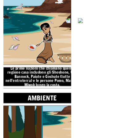
AMBI
Le prime nazioni che chiamano questa
RISORSE NATUR
regione casa includono
gli Shoshone, Ute,
Bannock, Paiute e Goshute (tutte
nell'entroterra) e
le persone Pomo, Maidu e
Miwok lungo la costa.
AMBIENTE
reate your own at Storyboard That