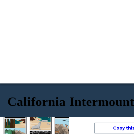
California Intermoun
RISORSE NATURALI (COSTA)
AMBIENTE
RISORSE NATURALI (INTERNO)
Copy thi
L'Oceano Pacifico fornisce pesci, molluschi,
crostacei, leoni marini, orche e foche. Le conchiglie
possono creare perline, denaro e collane.