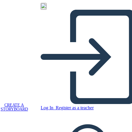
CREATE A
Log In
Register as a teacher
STORYBOARD