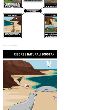
Decoravano i cesti d'erba con conchiglie, perline e
piume.
Clima mite e ricca fauna selvatica delle
Il Great Basin è un deserto con artemisia, piante
foreste di sequoie e della costa del Pacifico
commestibili, bacche e noci. Ci sono molti animali
della California fino alle montagne della
come leoni di montagna, coyote, linci rosse, cervi
Sierra Nevada e al deserto arido del Great
muli, tassi, lepri dalla coda nera e topi canguri.
Basin.
INTERMOUNTAIN DELLA
CALIFORNIA
PRIME NAZIONI
LE CASE
Le prime nazioni che chiamano questa
Lungo la costa, molti
alberi di sequoia usavano posando
regione casa includono
gli Shoshone, Ute,
spessi pezzi di corteccia per formare una casa a forma di
Bannock, Paiute e Goshute (tutte
cono.
Nel Great Basin, molti fecero di Wickiups, una casa
nell'entroterra) e
le persone Pomo, Maidu e
trasportabile
fatto di pali di salice, foglie. e brus
h.
Miwok lungo la costa.
Create your own at Storyboard That
RISORSE NATURALI (COSTA)
RISORSE NATUR