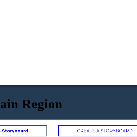
tain Region
s Storyboard
CREATE A STORYBOARD