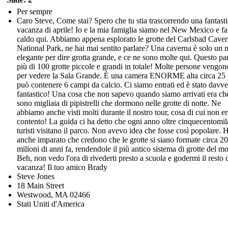
Per sempre
Caro Steve, Come stai? Spero che tu stia trascorrendo una fantast
vacanza di aprile! Io e la mia famiglia siamo nel New Mexico e fa
caldo qui. Abbiamo appena esplorato le grotte del Carlsbad Cave
National Park, ne hai mai sentito parlare? Una caverna è solo un
elegante per dire grotta grande, e ce ne sono molte qui. Questo pa
più di 100 grotte piccole e grandi in totale! Molte persone vengon
per vedere la Sala Grande. È una camera ENORME alta circa 25 
può contenere 6 campi da calcio. Ci siamo entrati ed è stato davv
fantastico! Una cosa che non sapevo quando siamo arrivati era che
sono migliaia di pipistrelli che dormono nelle grotte di notte. Ne
abbiamo anche visti molti durante il nostro tour, cosa di cui non e
contento! La guida ci ha detto che ogni anno oltre cinquecentomil
turisti visitano il parco. Non avevo idea che fosse così popolare. 
anche imparato che credono che le grotte si siano formate circa 20
milioni di anni fa, rendendole il più antico sistema di grotte del m
Beh, non vedo l'ora di rivederti presto a scuola e godermi il resto 
vacanza! Il tuo amico Brady
Steve Jones
18 Main Street
Westwood, MA 02466
Stati Uniti d'America