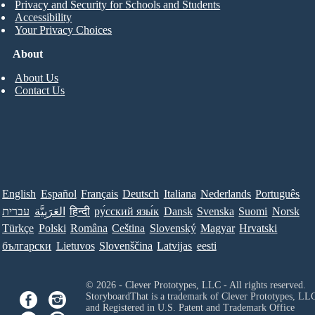
Privacy and Security for Schools and Students
Accessibility
Your Privacy Choices
About
About Us
Contact Us
English
Español
Français
Deutsch
Italiana
Nederlands
Português
עברית
العَرَبِيَّة
हिन्दी
ру́сский язы́к
Dansk
Svenska
Suomi
Norsk
Türkçe
Polski
Româna
Ceština
Slovenský
Magyar
Hrvatski
български
Lietuvos
Slovenščina
Latvijas
eesti
© 2026 - Clever Prototypes, LLC - All rights reserved.
StoryboardThat is a trademark of Clever Prototypes, LL
and Registered in U.S. Patent and Trademark Office