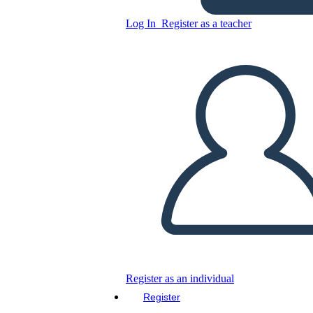
Log In
Register as a teacher
Copy this Storyboard
CREATE A STORYBOARD
PLAY SLIDESHOW
READ TO ME
Register as an individual
Register