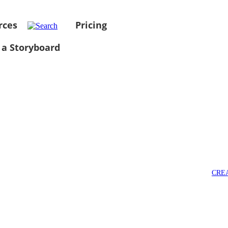
rces
Pricing
 a Storyboard
CRE