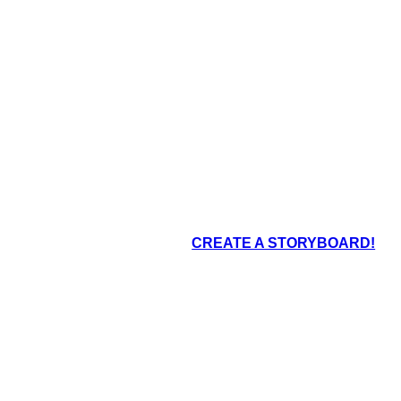
a volare!
oard That
re ed è per questo
CREATE A STORYBOARD!
 e la sua coda ha
yote ha ancora il