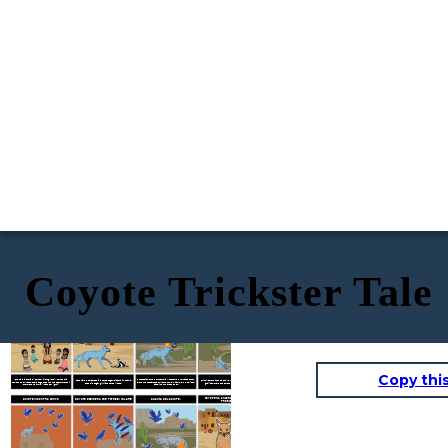
Coyote Trickster Tale
COYOTE: UN TRICKSTER RACCONTO
COYOTE INCONTRA BADGER
COYOTE INCONTRA WOODPECKER
COYOTE INCONTRA SERPENTE
Copy thi
Questa è la storia di Coyote l'imbroglione! Il coyote era
Successivamente, Coyote trova Woodpecker. Vorrebbe anche
Per prima cosa, Coyote incontra Badger. Ficcare il naso nel
Quindi, Coyote incontra Snake. Ma questo lo mette solo nei
sempre blu brillante. Stava seguendo il suo naso attraverso il
avere una testa rossa brillante come le fiamme. Invece, i suoi
buco di Badger gli viene morso il naso!
guai! Sembrava che Coyote fosse sempre nei guai.
sud-ovest ma aveva il naso per i guai!
capelli hanno preso fuoco!
COYOTE HA ANCORA IL NASO PER I
COYOTE INCONTRA CORVO
COYOTE DESIDERA CHE POTESSI VOLARE
CADUTA DEL COYOTE!
PROBLEMI