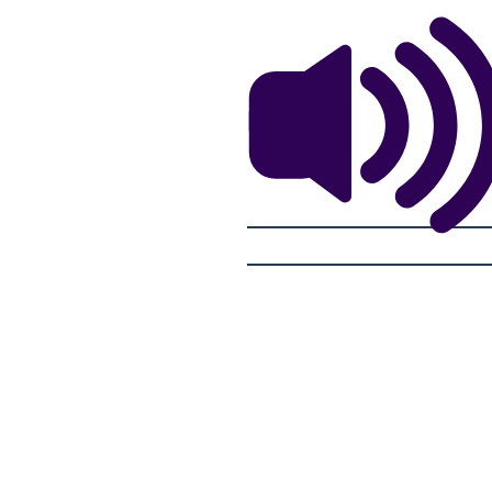
DGER
COYOTE INCONTRA WOODPECKER
COYOTE IN
Successivamente, Coyote trova Woodpecker. Vorrebbe anche
ccare il naso nel
Quindi, Coyote incontra
avere una testa rossa brillante come le fiamme. Invece, i suoi
l naso!
guai! Sembrava che
capelli hanno preso fuoco!
COYOTE HA A
DPECKER
COYOTE INCONTRA SERPENTE
SSI VOLARE
CADUTA DEL COYOTE!
P