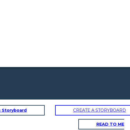
s Storyboard
CREATE A STORYBOARD
READ TO ME