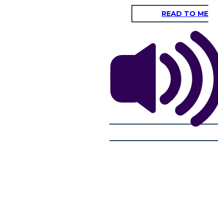
READ TO ME
VA PIETRA"
I FA