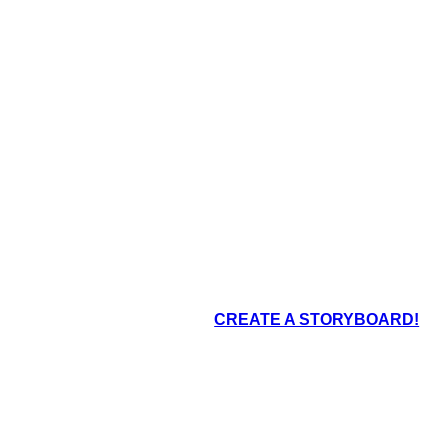
o nelle bocche di grotte,
I neolitici hanno creato case più permanenti con matt
creato dipinti sulle pareti
fango o capanne sostenute da fango e legname.
rne.
PIETRA, PANNO, GRUPPI PI
NIMALI, PICCOLI
PI
GRANDI
CREATE A STORYBOARD!