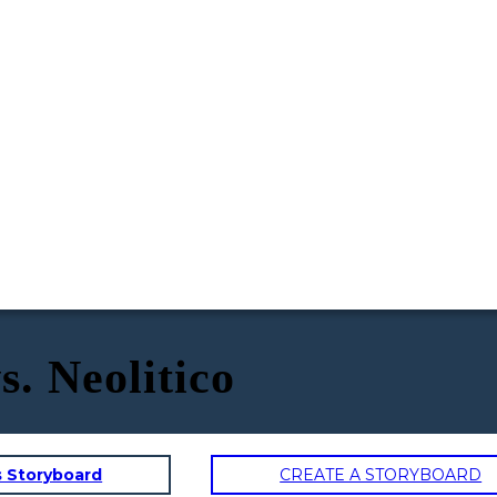
. Neolitico
s Storyboard
CREATE A STORYBOARD