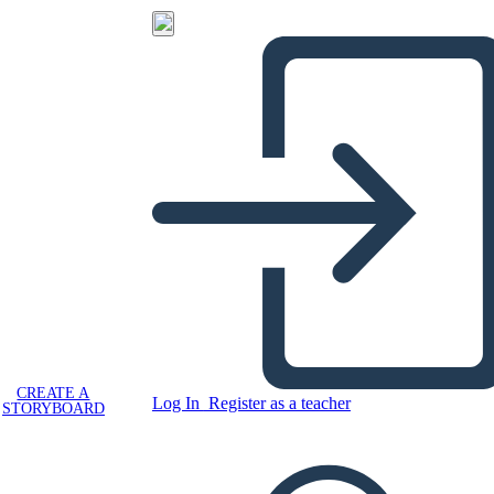
CREATE A
Log In
Register as a teacher
STORYBOARD