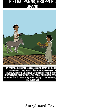
PIETRA, PANNO, GRUPPI PIÙ
GRANDI
Le persone paleolitiche vivevan
capanne e tende di pelle. Hanno 
delle cave
PIETRA, PELLI DI A
GRUP
Le persone del neolitico crearono strumenti di pietra che
venivano lucidati e resi più affilati dalla molatura.
Indossavano pelli di animali e indumenti tessuti. Avevano
un'aspettativa di vita inferiore a causa di malattie come carie
dentali e tifo. Le donne avevano più figli e vivevano in gruppi
più numerosi.
Storyboard Text