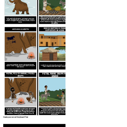
Nella nuova età della pietra, la gente coltivava in
Nella vecchia età della pietra, i primi esseri umani erano
insediamenti permanenti e allevava animali.
Hanno
nomadi. Si spostavano da un posto all'altro per cacciare
coltivato colture come mais, grano e fagioli, che
animali e raccogliere cibo come frutta selvatica, verdura e
hanno creato un
approvvigionamento alimentare
bacche.
più stabile.
CASE DI MATTONI DI FANGO
ABITAZIONI IN GROTTA
SUPPORTATE DA LEGNO
Le persone paleolitiche vivevano nelle bocche di grotte,
I neolitici hanno creato case più permanenti con mattoni di
capanne e tende di pelle. Hanno creato dipinti sulle pareti
fango o capanne sostenute da fango e legname.
delle caverne.
PIETRA, PANNO, GRUPPI PIÙ
PIETRA, PELLI DI ANIMALI, PICCOLI
GRUPPI
GRANDI
ETA 'PALEOLITICA DELLA "PIETRA
ETA 'NEOLITICA "NUO
Le persone del neolitico crearono strumenti di pietra che
Le persone del Paleolitico costruivano strumenti
venivano lucidati e resi più affilati dalla molatura.
ANTICA"
con pietra scheggiata e legno.
Erano più alti e
Indossavano pelli di animali e indumenti tessuti. Avevano
sembra che vivessero più a lungo delle persone
un'aspettativa di vita inferiore a causa di malattie come carie
12.000-3.000 ANN
neolitiche.
Vivevano in gruppi tribali fino a 50
dentali e tifo. Le donne avevano più figli e vivevano in gruppi
più numerosi.
persone.
3 MILIONI-12.000 ANNI FA
Create your own at Storyboard That