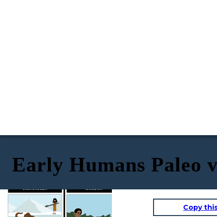
Early Humans Paleo vs
ETA 'PALEOLITICA DELLA "PIETRA
ETA 'NEOLITICA "NUOVA PIETRA"
ANTICA"
12.000-3.000 ANNI FA
3 MILIONI-12.000 ANNI FA
CACCIA E RACCOLTA
AGRICOLTURA
Copy thi