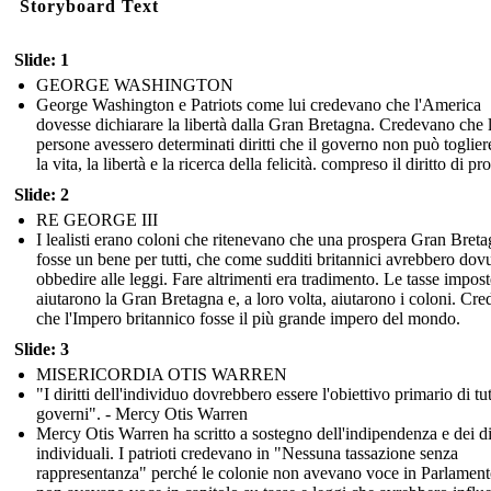
Storyboard Text
Slide: 1
GEORGE WASHINGTON
George Washington e Patriots come lui credevano che l'America
dovesse dichiarare la libertà dalla Gran Bretagna. Credevano che 
persone avessero determinati diritti che il governo non può toglie
la vita, la libertà e la ricerca della felicità. compreso il diritto di pr
Slide: 2
RE GEORGE III
I lealisti erano coloni che ritenevano che una prospera Gran Bret
fosse un bene per tutti, che come sudditi britannici avrebbero dov
obbedire alle leggi. Fare altrimenti era tradimento. Le tasse impost
aiutarono la Gran Bretagna e, a loro volta, aiutarono i coloni. Cr
che l'Impero britannico fosse il più grande impero del mondo.
Slide: 3
MISERICORDIA OTIS WARREN
"I diritti dell'individuo dovrebbero essere l'obiettivo primario di tutt
governi". - Mercy Otis Warren
Mercy Otis Warren ha scritto a sostegno dell'indipendenza e dei dir
individuali. I patrioti credevano in "Nessuna tassazione senza
rappresentanza" perché le colonie non avevano voce in Parlament