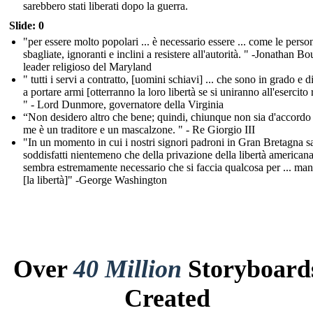
sarebbero stati liberati dopo la guerra.
Slide: 0
"per essere molto popolari ... è necessario essere ... come le person
sbagliate, ignoranti e inclini a resistere all'autorità. " -Jonathan Bo
leader religioso del Maryland
" tutti i servi a contratto, [uomini schiavi] ... che sono in grado e d
a portare armi [otterranno la loro libertà se si uniranno all'esercito 
" - Lord Dunmore, governatore della Virginia
“Non desidero altro che bene; quindi, chiunque non sia d'accordo
me è un traditore e un mascalzone. " - Re Giorgio III
"In un momento in cui i nostri signori padroni in Gran Bretagna 
soddisfatti nientemeno che della privazione della libertà americana
sembra estremamente necessario che si faccia qualcosa per ... man
[la libertà]" -George Washington
Over
40 Million
Storyboard
Created