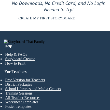
No Downloads, No Credit Card, and No Login
Needed to Try!
CREATE MY FIRST STORYBOARD
Help
Help & FAQs
Storyboard Creator
How to Print
For Teachers
Free Version for Teachers
District Packages
School Libraries and Media Centers
Training Sessions
All Teacher Resources
Worksheet Templates
Poster Templates