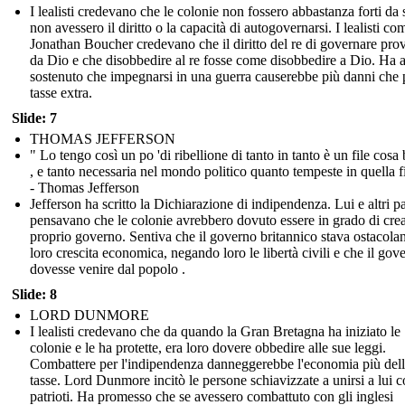
I lealisti credevano che le colonie non fossero abbastanza forti da 
non avessero il diritto o la capacità di autogovernarsi. I lealisti co
Jonathan Boucher credevano che il diritto del re di governare pro
da Dio e che disobbedire al re fosse come disobbedire a Dio. Ha 
sostenuto che impegnarsi in una guerra causerebbe più danni che
tasse extra.
Slide: 7
THOMAS JEFFERSON
" Lo tengo così un po 'di ribellione di tanto in tanto è un file cosa
, e tanto necessaria nel mondo politico quanto tempeste in quella fi
- Thomas Jefferson
Jefferson ha scritto la Dichiarazione di indipendenza. Lui e altri pa
pensavano che le colonie avrebbero dovuto essere in grado di crea
proprio governo. Sentiva che il governo britannico stava ostacola
loro crescita economica, negando loro le libertà civili e che il gov
dovesse venire dal popolo .
Slide: 8
LORD DUNMORE
I lealisti credevano che da quando la Gran Bretagna ha iniziato le
colonie e le ha protette, era loro dovere obbedire alle sue leggi.
Combattere per l'indipendenza danneggerebbe l'economia più del
tasse. Lord Dunmore incitò le persone schiavizzate a unirsi a lui c
patrioti. Ha promesso che se avessero combattuto con gli inglesi