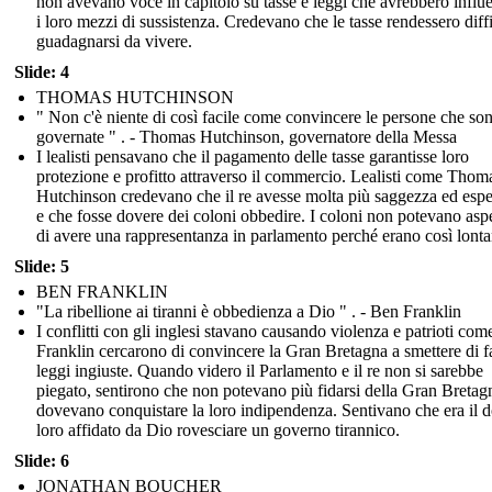
non avevano voce in capitolo su tasse e leggi che avrebbero influ
i loro mezzi di sussistenza. Credevano che le tasse rendessero diffi
guadagnarsi da vivere.
Slide: 4
THOMAS HUTCHINSON
" Non c'è niente di così facile come convincere le persone che so
governate " . - Thomas Hutchinson, governatore della Messa
I lealisti pensavano che il pagamento delle tasse garantisse loro
protezione e profitto attraverso il commercio. Lealisti come Thom
Hutchinson credevano che il re avesse molta più saggezza ed esp
e che fosse dovere dei coloni obbedire. I coloni non potevano aspe
di avere una rappresentanza in parlamento perché erano così lonta
Slide: 5
BEN FRANKLIN
"La ribellione ai tiranni è obbedienza a Dio " . - Ben Franklin
I conflitti con gli inglesi stavano causando violenza e patrioti co
Franklin cercarono di convincere la Gran Bretagna a smettere di f
leggi ingiuste. Quando videro il Parlamento e il re non si sarebbe
piegato, sentirono che non potevano più fidarsi della Gran Bretag
dovevano conquistare la loro indipendenza. Sentivano che era il 
loro affidato da Dio rovesciare un governo tirannico.
Slide: 6
JONATHAN BOUCHER