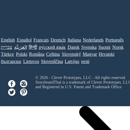
English
Español
Français
Deutsch
Italiana
Nederlands
Português
עברית
العَرَبِيَّة
हिन्दी
ру́сский язы́к
Dansk
Svenska
Suomi
Norsk
Türkçe
Polski
Româna
Ceština
Slovenský
Magyar
Hrvatski
български
Lietuvos
Slovenščina
Latvijas
eesti
© 2026 - Clever Prototypes, LLC - All rights reserved.
StoryboardThat is a trademark of Clever Prototypes, LL
and Registered in U.S. Patent and Trademark Office