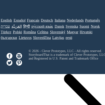
English
Español
Français
Deutsch
Italiana
Nederlands
Português
עברית
العَرَبِيَّة
हिन्दी
ру́сский язы́к
Dansk
Svenska
Suomi
Norsk
Türkçe
Polski
Româna
Ceština
Slovenský
Magyar
Hrvatski
български
Lietuvos
Slovenščina
Latvijas
eesti
© 2026 - Clever Prototypes, LLC - All rights reserved.
StoryboardThat is a trademark of Clever Prototypes, LL
and Registered in U.S. Patent and Trademark Office