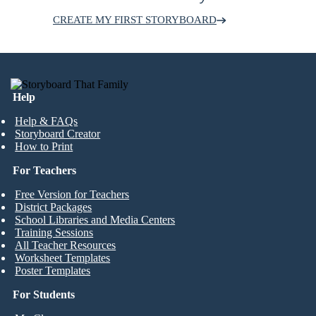
CREATE MY FIRST STORYBOARD
Help
Help & FAQs
Storyboard Creator
How to Print
For Teachers
Free Version for Teachers
District Packages
School Libraries and Media Centers
Training Sessions
All Teacher Resources
Worksheet Templates
Poster Templates
For Students