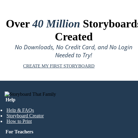
Over
40 Million
Storyboard
Created
No Downloads, No Credit Card, and No Login
Needed to Try!
CREATE MY FIRST STORYBOARD
Help
Help & FAQs
Storyboard Creator
How to Print
For Teachers