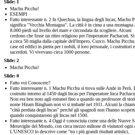
Slide: 1
Machu Picchu!
ESEMPI
Fatto interessante n. 2 In Quechua, la lingua degli Incas, Machu 
significa "Vecchia Montagna". La città è in cima a una montagna 
8.000 piedi sul livello del mare e circondata da scogliere. Alcuni
credono che fosse un ritiro religioso per l'imperatore Pachacuti. Si
a circa 50 miglia dalla capitale dell'Impero, Cuzco. Machu Picch
case ed edifici in pietra per i nobili, il loro personale, i costruttori e
sacerdoti. Vi vivevano circa 1000 persone.
Slide: 2
Machu Picchu!
Slide: 0
Fatto voi Conoscere?
Fatto interessante n. 1 Machu Picchu si trova sulle Ande in Perù. 
costruito intorno al 1450 dagli Incas per l'imperatore Inca Pachacu
Non era ben noto agli estranei fino a quando un professore di stori
nome Hiram Bingham non vi si imbatté nel 1911. Alcuni la chiam
"città perduta degli Incas" perché gli spagnoli non l'hanno scopert
quando conquistarono gli Incas nel 1500.
Fatto interessante n. 4 Oggi è conosciuta come una delle Nuove S
Meraviglie del Mondo, con circa mezzo milione di visitatori ogni
L'UNESCO lo descrive come "tra i più grandi risultati artistici,