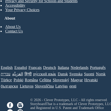
Privacy and Security for Schools and Students
Accessibility
Your Privacy Choices
About
About Us
Contact Us
English
Español
Français
Deutsch
Italiana
Nederlands
Português
עברית
العَرَبِيَّة
हिन्दी
ру́сский язы́к
Dansk
Svenska
Suomi
Norsk
Türkçe
Polski
Româna
Ceština
Slovenský
Magyar
Hrvatski
български
Lietuvos
Slovenščina
Latvijas
eesti
© 2026 - Clever Prototypes, LLC - All rights reserved.
StoryboardThat is a trademark of Clever Prototypes, LL
and Registered in U.S. Patent and Trademark Office