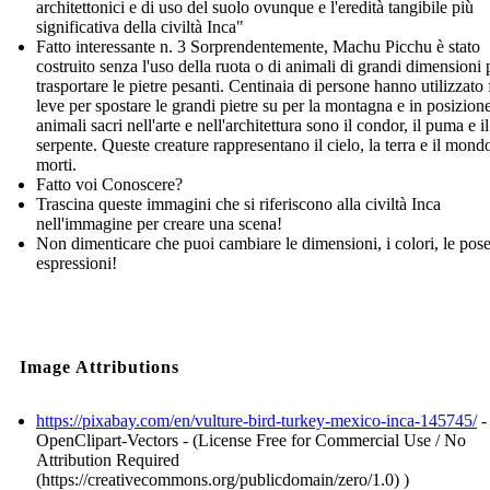
architettonici e di uso del suolo ovunque e l'eredità tangibile più
significativa della civiltà Inca"
Fatto interessante n. 3 Sorprendentemente, Machu Picchu è stato
costruito senza l'uso della ruota o di animali di grandi dimensioni 
trasportare le pietre pesanti. Centinaia di persone hanno utilizzato 
leve per spostare le grandi pietre su per la montagna e in posizion
animali sacri nell'arte e nell'architettura sono il condor, il puma e il
serpente. Queste creature rappresentano il cielo, la terra e il mond
morti.
Fatto voi Conoscere?
Trascina queste immagini che si riferiscono alla civiltà Inca
nell'immagine per creare una scena!
Non dimenticare che puoi cambiare le dimensioni, i colori, le pose
espressioni!
Image Attributions
https://pixabay.com/en/vulture-bird-turkey-mexico-inca-145745/
-
OpenClipart-Vectors - (License Free for Commercial Use / No
Attribution Required
(https://creativecommons.org/publicdomain/zero/1.0) )