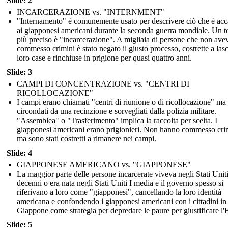
Slide: 2
INCARCERAZIONE vs. "INTERNMENT"
"Internamento" è comunemente usato per descrivere ciò che è ac
ai giapponesi americani durante la seconda guerra mondiale. Un 
più preciso è "incarcerazione". A migliaia di persone che non av
commesso crimini è stato negato il giusto processo, costrette a lasc
loro case e rinchiuse in prigione per quasi quattro anni.
Slide: 3
CAMPI DI CONCENTRAZIONE vs. "CENTRI DI
RICOLLOCAZIONE"
I campi erano chiamati "centri di riunione o di ricollocazione" ma
circondati da una recinzione e sorvegliati dalla polizia militare.
"Assemblea" o "Trasferimento" implica la raccolta per scelta. I
giapponesi americani erano prigionieri. Non hanno commesso cri
ma sono stati costretti a rimanere nei campi.
Slide: 4
GIAPPONESE AMERICANO vs. "GIAPPONESE"
La maggior parte delle persone incarcerate viveva negli Stati Unit
decenni o era nata negli Stati Uniti I media e il governo spesso si
riferivano a loro come "giapponesi", cancellando la loro identità
americana e confondendo i giapponesi americani con i cittadini in
Giappone come strategia per depredare le paure per giustificare l
Slide: 5