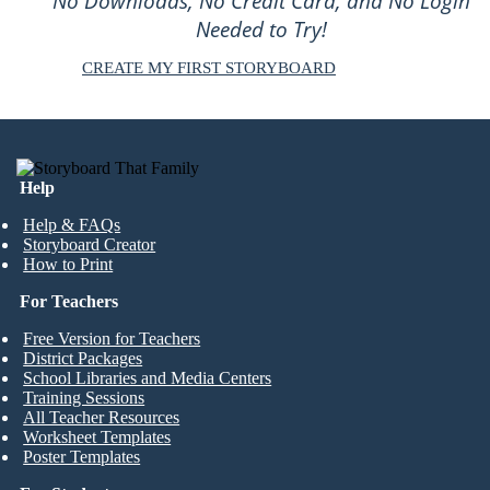
No Downloads, No Credit Card, and No Login
Needed to Try!
CREATE MY FIRST STORYBOARD
Help
Help & FAQs
Storyboard Creator
How to Print
For Teachers
Free Version for Teachers
District Packages
School Libraries and Media Centers
Training Sessions
All Teacher Resources
Worksheet Templates
Poster Templates