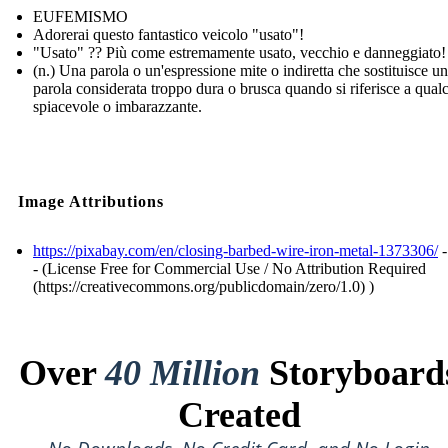
EUFEMISMO
Adorerai questo fantastico veicolo "usato"!
"Usato" ?? Più come estremamente usato, vecchio e danneggiato!
(n.) Una parola o un'espressione mite o indiretta che sostituisce u
parola considerata troppo dura o brusca quando si riferisce a qual
spiacevole o imbarazzante.
Image Attributions
https://pixabay.com/en/closing-barbed-wire-iron-metal-1373306/
-
- (License Free for Commercial Use / No Attribution Required
(https://creativecommons.org/publicdomain/zero/1.0) )
Over
40 Million
Storyboard
Created