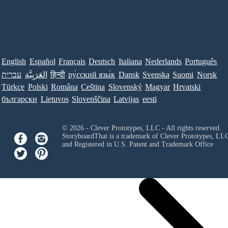
English
Español
Français
Deutsch
Italiana
Nederlands
Português
עברית
العَرَبِيَّة
हिन्दी
ру́сский язы́к
Dansk
Svenska
Suomi
Norsk
Türkçe
Polski
Româna
Ceština
Slovenský
Magyar
Hrvatski
български
Lietuvos
Slovenščina
Latvijas
eesti
© 2026 - Clever Prototypes, LLC - All rights reserved.
StoryboardThat is a trademark of Clever Prototypes, LL
and Registered in U.S. Patent and Trademark Office