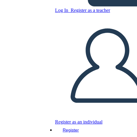
Incarcerazione americana
giapponese durante i termini
Log In
Register as a teacher
della seconda guerra
Copy this Storyboard
CREATE A STORYBOARD
PLAY SLIDESHOW
READ TO ME
Register as an individual
Register