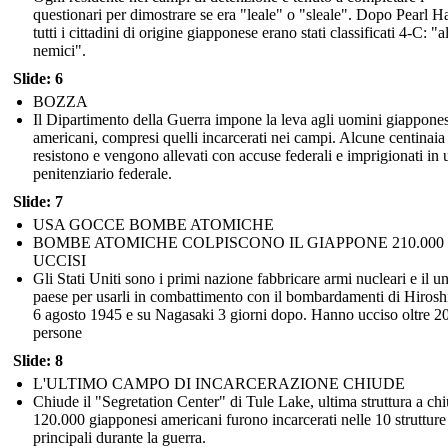
questionari per dimostrare se era "leale" o "sleale". Dopo Pearl H
tutti i cittadini di origine giapponese erano stati classificati 4-C: "a
nemici".
Slide: 6
BOZZA
Il Dipartimento della Guerra impone la leva agli uomini giappones
americani, compresi quelli incarcerati nei campi. Alcune centinaia
resistono e vengono allevati con accuse federali e imprigionati in 
penitenziario federale.
Slide: 7
USA GOCCE BOMBE ATOMICHE
BOMBE ATOMICHE COLPISCONO IL GIAPPONE 210.000
UCCISI
Gli Stati Uniti sono i primi nazione fabbricare armi nucleari e il u
paese per usarli in combattimento con il bombardamenti di Hirosh
6 agosto 1945 e su Nagasaki 3 giorni dopo. Hanno ucciso oltre 2
persone
Slide: 8
L'ULTIMO CAMPO DI INCARCERAZIONE CHIUDE
Chiude il "Segretation Center" di Tule Lake, ultima struttura a chi
120.000 giapponesi americani furono incarcerati nelle 10 strutture
principali durante la guerra.