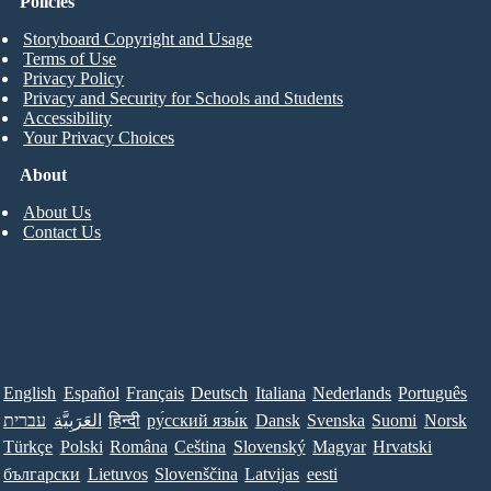
Policies
Storyboard Copyright and Usage
Terms of Use
Privacy Policy
Privacy and Security for Schools and Students
Accessibility
Your Privacy Choices
About
About Us
Contact Us
English
Español
Français
Deutsch
Italiana
Nederlands
Português
עברית
العَرَبِيَّة
हिन्दी
ру́сский язы́к
Dansk
Svenska
Suomi
Norsk
Türkçe
Polski
Româna
Ceština
Slovenský
Magyar
Hrvatski
български
Lietuvos
Slovenščina
Latvijas
eesti