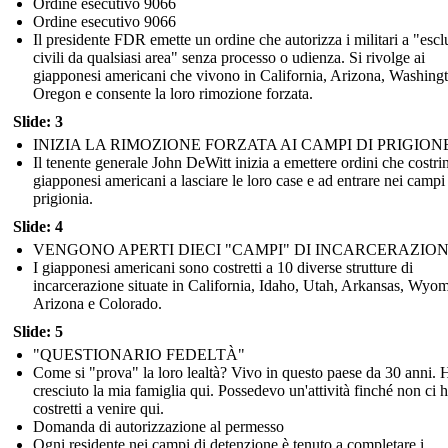
Ordine esecutivo 9066
Ordine esecutivo 9066
Il presidente FDR emette un ordine che autorizza i militari a "esc
civili da qualsiasi area" senza processo o udienza. Si rivolge ai
giapponesi americani che vivono in California, Arizona, Washing
Oregon e consente la loro rimozione forzata.
Slide: 3
INIZIA LA RIMOZIONE FORZATA AI CAMPI DI PRIGION
Il tenente generale John DeWitt inizia a emettere ordini che costri
giapponesi americani a lasciare le loro case e ad entrare nei campi
prigionia.
Slide: 4
VENGONO APERTI DIECI "CAMPI" DI INCARCERAZIO
I giapponesi americani sono costretti a 10 diverse strutture di
incarcerazione situate in California, Idaho, Utah, Arkansas, Wyo
Arizona e Colorado.
Slide: 5
"QUESTIONARIO FEDELTÀ"
Come si "prova" la loro lealtà? Vivo in questo paese da 30 anni. 
cresciuto la mia famiglia qui. Possedevo un'attività finché non ci
costretti a venire qui.
Domanda di autorizzazione al permesso
Ogni residente nei campi di detenzione è tenuto a completare i