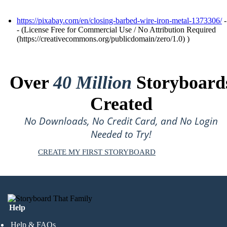
https://pixabay.com/en/closing-barbed-wire-iron-metal-1373306/
-
- (License Free for Commercial Use / No Attribution Required
(https://creativecommons.org/publicdomain/zero/1.0) )
Over
40 Million
Storyboard
Created
No Downloads, No Credit Card, and No Login
Needed to Try!
CREATE MY FIRST STORYBOARD
Help
Help & FAQs