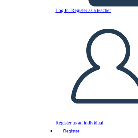
Log In
Register as a teacher
Incarcerazione americana
giapponese durante la
cronologia della seconda gue
Copy this Storyboard
CREATE A STORYBOARD
Register as an individual
PLAY SLIDESHOW
Register
READ TO ME