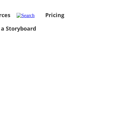
rces
Pricing
 a Storyboard