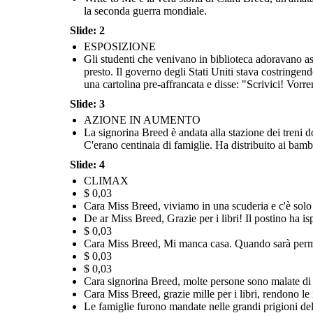
la seconda guerra mondiale.
Slide: 2
ESPOSIZIONE
La signorina Breed è andata alla stazione dei treni dove le
Alla fine la guerra finì ei giapponesi americani furono rilasciati dai
famiglie giapponesi americane erano state costrette a
Gli studenti che venivano in biblioteca adoravano asc
Circa 120.000 giapponesi americani furono imprig
campi di prigionia. Molti non sapevano dove andare. Le loro case, i
trasferirsi nei campi di prigionia e non potevano credere ai
governo degli Stati Uniti. Hanno perso la casa, i mez
mezzi di sussistenza, i negozi, le attività commerciali e le fattorie
libertà per anni. Il governo degli Stati Uniti si è s
suoi occhi! C'erano centinaia di famiglie. Ha distribuito ai
presto. Il governo degli Stati Uniti stava costringen
dopo. Miss Breed e Katherine rimasero amiche. C
erano scomparsi e hanno dovuto affrontare molto razzismo. Alcuni si
bambini altre cartoline affrancate e indirizzate. "Scrivimi se
onorata come ospite come una riunione di giappo
sono trasferiti per cercare di ricominciare da capo, altri sono tornati
una cartolina pre-affrancata e disse: "Scrivici! Vorr
hai bisogno di qualcosa!"
erano stati imprigionati nel 199
nei loro vecchi quartieri per cercare di ricostruire.
Slide: 3
RISOLUZIONE
AZIONE IN AUMENTO
La signorina Breed è andata alla stazione dei treni d
C'erano centinaia di famiglie. Ha distribuito ai bambi
$
0,03
Slide: 4
Cara Miss Breed,
Gr
azi
e
mill
e p
er tutt
o.
T
ant
o
a
m
or
e,
K
at
h
erin
e
CLIMAX
$ 0,03
Cara Miss Breed, viviamo in una scuderia e c'è solo u
De ar Miss Breed, Grazie per i libri! Il postino ha is
$ 0,03
Cara Miss Breed, Mi manca casa. Quando sarà perme
$ 0,03
$ 0,03
Cara signorina Breed, molte persone sono malate di par
Cara Miss Breed, grazie mille per i libri, rendono le
Le famiglie furono mandate nelle grandi prigioni dell
Circa 120.000 giapponesi americani furono imprigionati per mano del
governo degli Stati Uniti. Hanno perso la casa, i mezzi di sussistenza e la