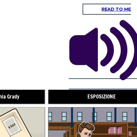
READ TO ME
AZIONE IN AUMENTO
hia Grady
ESPOSIZIONE
$ 0,03
La signorina Breed è andata alla stazione dei treni dove le
scoltare le storie di