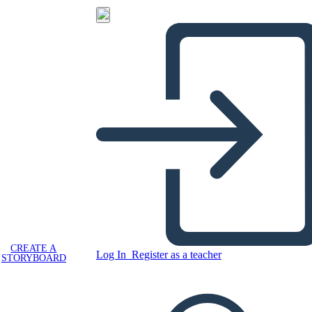
CREATE A
Log In
Register as a teacher
STORYBOARD