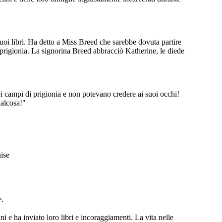
suoi libri. Ha detto a Miss Breed che sarebbe dovuta partire
i prigionia. La signorina Breed abbracciò Katherine, le diede
nei campi di prigionia e non potevano credere ai suoi occhi!
ualcosa!"
uise
e.
 e ha inviato loro libri e incoraggiamenti. La vita nelle