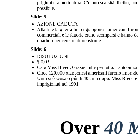
prigioni era molto dura. C'erano scarsità di cibo, poch
libertà per anni. Il governo degli Stati Uniti si è scusato più di 40 anni
dopo. Miss Breed e Katherine rimasero amiche. Clara Breed è stata
onorata come ospite come una riunione di giapponesi americani che
possibile.
erano stati imprigionati nel 1991.
Slide: 5
AZIONE CADUTA
Alla fine la guerra finì ei giapponesi americani furon
commerciali e le fattorie erano scomparsi e hanno dov
quartieri per cercare di ricostruire.
Slide: 6
RISOLUZIONE
$ 0,03
Cara Miss Breed, Grazie mille per tutto. Tanto amor
Circa 120.000 giapponesi americani furono imprigiona
Uniti si è scusato più di 40 anni dopo. Miss Breed 
imprigionati nel 1991.
Over
40 M