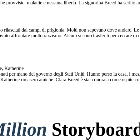
e provviste, malattie e nessuna libertà. La signorina Breed ha scritto arti
o rilasciati dai campi di prigionia. Molti non sapevano dove andare. Le lo
uto affrontare molto razzismo. Alcuni si sono trasferiti per cercare di r
e, Katherine
ti per mano del governo degli Stati Uniti. Hanno perso la casa, i mezzi d
e Katherine rimasero amiche. Clara Breed è stata onorata come ospite co
illion
Storyboard