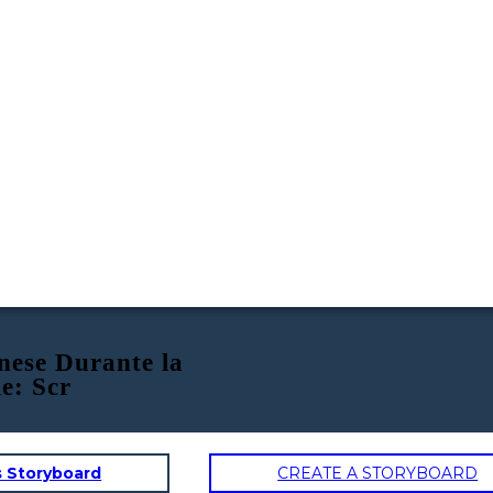
nese Durante la
e: Scr
s Storyboard
CREATE A STORYBOARD