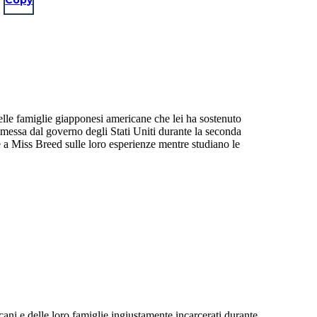
delle famiglie giapponesi americane che lei ha sostenuto
messa dal governo degli Stati Uniti durante la seconda
e a Miss Breed sulle loro esperienze mentre studiano le
ani e delle loro famiglie ingiustamente incarcerati durante