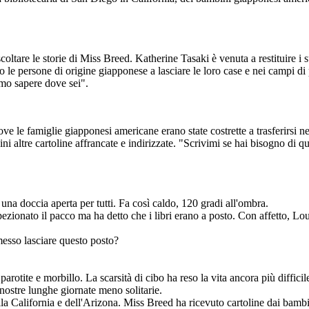
oltare le storie di Miss Breed. Katherine Tasaki è venuta a restituire i 
ionati per mano del
zi di sussistenza e la
cusato più di 40 anni
do le persone di origine giapponese a lasciare le loro case e nei campi d
lara Breed è stata
nesi americani che
emo sapere dove sei".
1.
ove le famiglie giapponesi americane erano state costrette a trasferirsi 
ni altre cartoline affrancate e indirizzate. "Scrivimi se hai bisogno di q
na doccia aperta per tutti. Fa così caldo, 120 gradi all'ombra.
pezionato il pacco ma ha detto che i libri erano a posto. Con affetto, Lo
sso lasciare questo posto?
otite e morbillo. La scarsità di cibo ha reso la vita ancora più difficil
 nostre lunghe giornate meno solitarie.
a California e dell'Arizona. Miss Breed ha ricevuto cartoline dai bambini