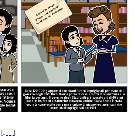
Cara Miss Breed,
Gr
a
zi
e
mill
e
p
er t
utt
o.
T
a
nt
o
a
m
or
e,
K
at
h
eri
n
e
asciati dai
Circa 120.000 giapponesi americani furono imprigionati per mano del
ro case, i
governo degli Stati Uniti. Hanno perso la casa, i mezzi di sussistenza e la
e fattorie
libertà per anni. Il governo degli Stati Uniti si è scusato più di 40 anni
dopo. Miss Breed e Katherine rimasero amiche. Clara Breed è stata
. Alcuni si
onorata come ospite come una riunione di giapponesi americani che
sono tornati
erano stati imprigionati nel 1991.
e.
Copy