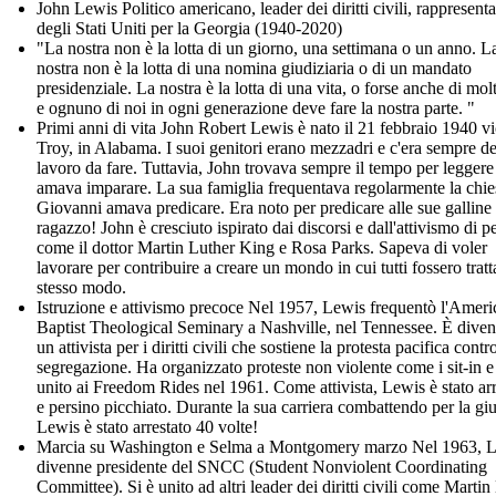
John Lewis Politico americano, leader dei diritti civili, rappresent
degli Stati Uniti per la Georgia (1940-2020)
"La nostra non è la lotta di un giorno, una settimana o un anno. L
nostra non è la lotta di una nomina giudiziaria o di un mandato
presidenziale. La nostra è la lotta di una vita, o forse anche di molt
e ognuno di noi in ogni generazione deve fare la nostra parte. "
Primi anni di vita John Robert Lewis è nato il 21 febbraio 1940 vi
Troy, in Alabama. I suoi genitori erano mezzadri e c'era sempre de
lavoro da fare. Tuttavia, John trovava sempre il tempo per leggere
amava imparare. La sua famiglia frequentava regolarmente la chie
Giovanni amava predicare. Era noto per predicare alle sue galline
ragazzo! John è cresciuto ispirato dai discorsi e dall'attivismo di p
come il dottor Martin Luther King e Rosa Parks. Sapeva di voler
lavorare per contribuire a creare un mondo in cui tutti fossero tratta
stesso modo.
Istruzione e attivismo precoce Nel 1957, Lewis frequentò l'Ameri
Baptist Theological Seminary a Nashville, nel Tennessee. È diven
un attivista per i diritti civili che sostiene la protesta pacifica contr
segregazione. Ha organizzato proteste non violente come i sit-in e 
unito ai Freedom Rides nel 1961. Come attivista, Lewis è stato arr
e persino picchiato. Durante la sua carriera combattendo per la giu
Lewis è stato arrestato 40 volte!
Marcia su Washington e Selma a Montgomery marzo Nel 1963, 
divenne presidente del SNCC (Student Nonviolent Coordinating
Committee). Si è unito ad altri leader dei diritti civili come Martin