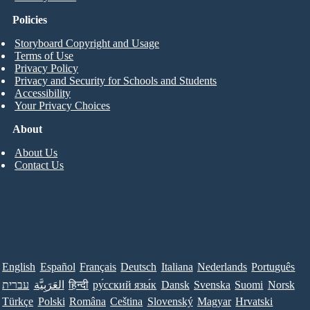
Policies
Storyboard Copyright and Usage
Terms of Use
Privacy Policy
Privacy and Security for Schools and Students
Accessibility
Your Privacy Choices
About
About Us
Contact Us
English
Español
Français
Deutsch
Italiana
Nederlands
Português
עברית
العَرَبِيَّة
हिन्दी
ру́сский язы́к
Dansk
Svenska
Suomi
Norsk
Türkçe
Polski
Româna
Ceština
Slovenský
Magyar
Hrvatski