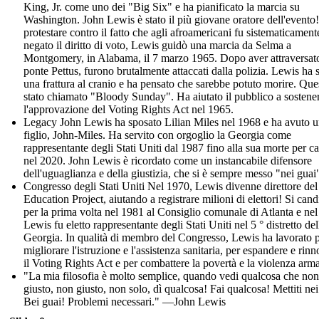
King, Jr. come uno dei "Big Six" e ha pianificato la marcia su
Washington. John Lewis è stato il più giovane oratore dell'evento!
protestare contro il fatto che agli afroamericani fu sistematicament
negato il diritto di voto, Lewis guidò una marcia da Selma a
Montgomery, in Alabama, il 7 marzo 1965. Dopo aver attraversato
ponte Pettus, furono brutalmente attaccati dalla polizia. Lewis ha 
una frattura al cranio e ha pensato che sarebbe potuto morire. Que
stato chiamato "Bloody Sunday". Ha aiutato il pubblico a sostene
l'approvazione del Voting Rights Act nel 1965.
Legacy John Lewis ha sposato Lilian Miles nel 1968 e ha avuto 
figlio, John-Miles. Ha servito con orgoglio la Georgia come
rappresentante degli Stati Uniti dal 1987 fino alla sua morte per c
nel 2020. John Lewis è ricordato come un instancabile difensore
dell'uguaglianza e della giustizia, che si è sempre messo "nei guai
Congresso degli Stati Uniti Nel 1970, Lewis divenne direttore del
Education Project, aiutando a registrare milioni di elettori! Si can
per la prima volta nel 1981 al Consiglio comunale di Atlanta e ne
Lewis fu eletto rappresentante degli Stati Uniti nel 5 ° distretto del
Georgia. In qualità di membro del Congresso, Lewis ha lavorato 
migliorare l'istruzione e l'assistenza sanitaria, per espandere e rin
il Voting Rights Act e per combattere la povertà e la violenza arma
"La mia filosofia è molto semplice, quando vedi qualcosa che non
giusto, non giusto, non solo, dì qualcosa! Fai qualcosa! Mettiti nei
Bei guai! Problemi necessari." —John Lewis