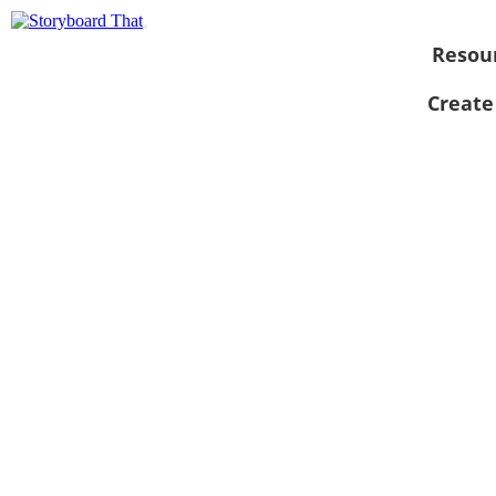
Resou
Create