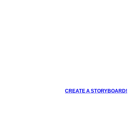
SPAZIO VITALE
CREATE A STORYBOARD!