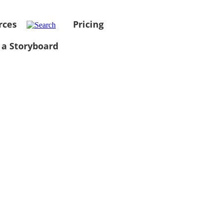
rces
Pricing
 a Storyboard