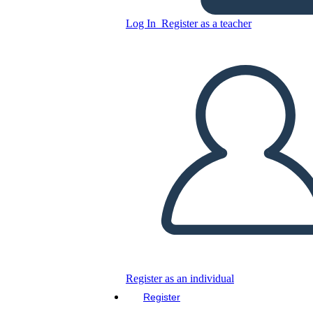
La Strada per Diventare
Log In
Register as a teacher
Presidente
Copy this Storyboard
CREATE A STORYBOARD
PLAY SLIDESHOW
READ TO ME
Register as an individual
Register