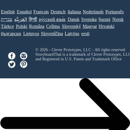
English
Español
Français
Deutsch
Italiana
Nederlands
Português
עברית
العَرَبِيَّة
हिन्दी
ру́сский язы́к
Dansk
Svenska
Suomi
Norsk
Türkçe
Polski
Româna
Ceština
Slovenský
Magyar
Hrvatski
български
Lietuvos
Slovenščina
Latvijas
eesti
© 2026 - Clever Prototypes, LLC - All rights reserved.
StoryboardThat is a trademark of Clever Prototypes, LL
and Registered in U.S. Patent and Trademark Office