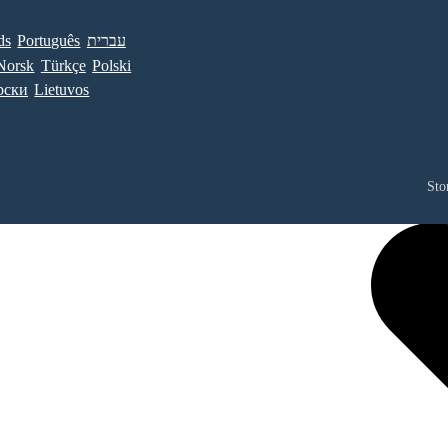
ds
Português
עברית
Norsk
Türkçe
Polski
рски
Lietuvos
Sto