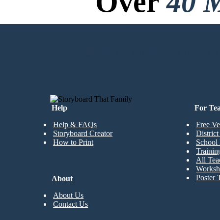
Over
40 M
No Downloads, N
CREATE MY FIRST STORYBOARD
Help
For Te
Help & FAQs
Free Ve
Storyboard Creator
Distric
How to Print
School 
Trainin
All Tea
Worksh
Poster 
About
About Us
Contact Us