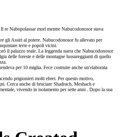
ne. Il re Nabopolassar morì mentre Nabucodonosor stava
e gli Assiri al potere. Nabucodonosor fu allevato per
quistare terre e popoli vicini.
liorò il palazzo reale. La leggenda narra che Nabucodonosor
gia delle foreste e delle montagne lussureggianti di quello
nza.
stendeva per 10 miglia. Fece costruire anche un'elaborata
acendo prigionieri molti ebrei. Per questo motivo,
ogni. Cerca anche di bruciare Shadrach, Meshach e
 mentale, vivendo in isolamento per sette anni . Dopo la sua