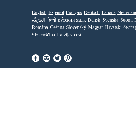
English
Español
Français
Deutsch
Italiana
Nederlan
العَرَبِيَّة
हिन्दी
ру́сский язы́к
Dansk
Svenska
Suomi
Româna
Ceština
Slovenský
Magyar
Hrvatski
бълга
Slovenščina
Latvijas
eesti