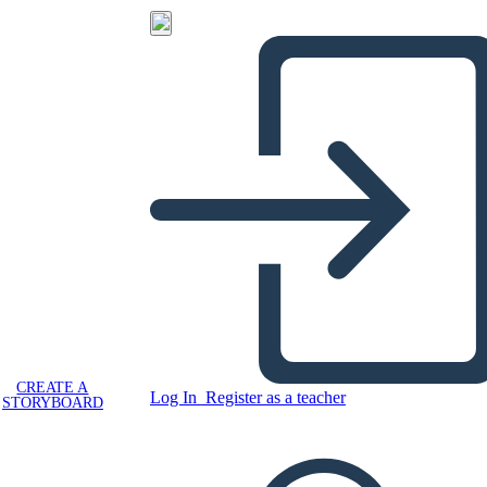
CREATE A
Log In
Register as a teacher
STORYBOARD