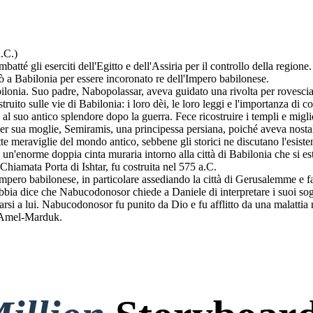
.C.)
té gli eserciti dell'Egitto e dell'Assiria per il controllo della regio
a Babilonia per essere incoronato re dell'Impero babilonese.
nia. Suo padre, Nabopolassar, aveva guidato una rivolta per rovesciar
to sulle vie di Babilonia: i loro dèi, le loro leggi e l'importanza di con
al suo antico splendore dopo la guerra. Fece ricostruire i templi e mig
 per sua moglie, Semiramis, una principessa persiana, poiché aveva nostal
te meraviglie del mondo antico, sebbene gli storici ne discutano l'esiste
e un'enorme doppia cinta muraria intorno alla città di Babilonia che si e
Chiamata Porta di Ishtar, fu costruita nel 575 a.C.
mpero babilonese, in particolare assediando la città di Gerusalemme e f
bbia dice che Nabucodonosor chiede a Daniele di interpretare i suoi s
arsi a lui. Nabucodonosor fu punito da Dio e fu afflitto da una malattia
o Amel-Marduk.