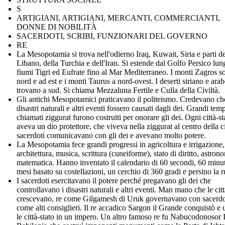
S
ARTIGIANI, ARTIGIANI, MERCANTI, COMMERCIANTI,
DONNE DI NOBILITÀ
SACERDOTI, SCRIBI, FUNZIONARI DEL GOVERNO
RE
La Mesopotamia si trova nell'odierno Iraq, Kuwait, Siria e parti de
Libano, della Turchia e dell'Iran. Si estende dal Golfo Persico lun
fiumi Tigri ed Eufrate fino al Mar Mediterraneo. I monti Zagros s
nord e ad est e i monti Taurus a nord-ovest. I deserti siriano e arab
trovano a sud. Si chiama Mezzaluna Fertile e Culla della Civiltà.
Gli antichi Mesopotamici praticavano il politeismo. Credevano ch
disastri naturali e altri eventi fossero causati dagli dei. Grandi temp
chiamati ziggurat furono costruiti per onorare gli dei. Ogni città-st
aveva un dio protettore, che viveva nella ziggurat al centro della ci
sacerdoti comunicavano con gli dei e avevano molto potere.
La Mesopotamia fece grandi progressi in agricoltura e irrigazione, 
architettura, musica, scrittura (cuneiforme), stato di diritto, astron
matematica. Hanno inventato il calendario di 60 secondi, 60 minut
mesi basato su costellazioni, un cerchio di 360 gradi e persino la r
I sacerdoti esercitavano il potere perché pregavano gli dei che
controllavano i disastri naturali e altri eventi. Man mano che le citt
crescevano, re come Gilgamesh di Uruk governavano con sacerdo
come alti consiglieri. Il re accadico Sargon il Grande conquistò e 
le città-stato in un impero. Un altro famoso re fu Nabucodonosor I