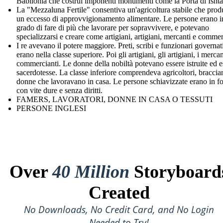
Babilonia che costruì imponenti monumenti come la Porta di Ishta
La "Mezzaluna Fertile" consentiva un'agricoltura stabile che pro
un eccesso di approvvigionamento alimentare. Le persone erano i
grado di fare di più che lavorare per sopravvivere, e potevano
specializzarsi e creare come artigiani, artigiani, mercanti e commer
I re avevano il potere maggiore. Preti, scribi e funzionari governat
erano nella classe superiore. Poi gli artigiani, gli artigiani, i mercan
commercianti. Le donne della nobiltà potevano essere istruite ed e
sacerdotesse. La classe inferiore comprendeva agricoltori, braccian
donne che lavoravano in casa. Le persone schiavizzate erano in f
con vite dure e senza diritti.
FAMERS, LAVORATORI, DONNE IN CASA O TESSUTI
PERSONE INGLESI
Over
40 Million
Storyboard
Created
No Downloads, No Credit Card, and No Login
Needed to Try!