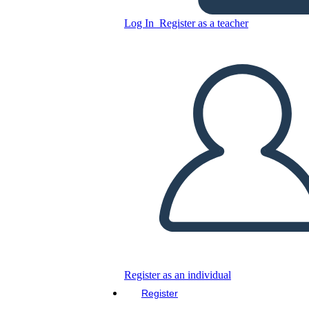
Mesopotamia UVA
Log In
Register as a teacher
Copy this Storyboard
CREATE A STORYBOARD
PLAY SLIDESHOW
READ TO ME
Register as an individual
Register