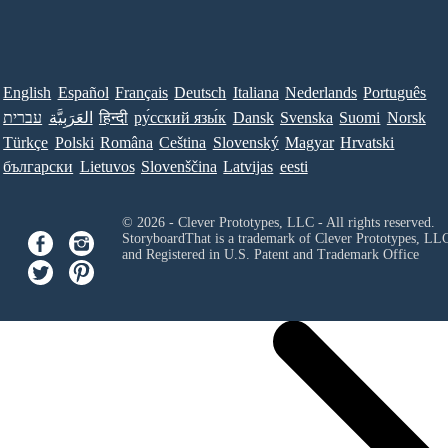
English
Español
Français
Deutsch
Italiana
Nederlands
Português
עברית
العَرَبِيَّة
हिन्दी
ру́сский язы́к
Dansk
Svenska
Suomi
Norsk
Türkçe
Polski
Româna
Ceština
Slovenský
Magyar
Hrvatski
български
Lietuvos
Slovenščina
Latvijas
eesti
© 2026 - Clever Prototypes, LLC - All rights reserved.
StoryboardThat is a trademark of Clever Prototypes, LL
and Registered in U.S. Patent and Trademark Office