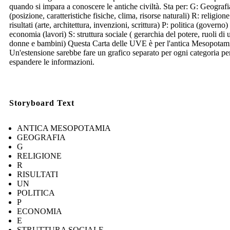
quando si impara a conoscere le antiche civiltà. Sta per: G: Geografi
(posizione, caratteristiche fisiche, clima, risorse naturali) R: religion
risultati (arte, architettura, invenzioni, scrittura) P: politica (governo)
economia (lavori) S: struttura sociale ( gerarchia del potere, ruoli di
donne e bambini) Questa Carta delle UVE è per l'antica Mesopotam
Un'estensione sarebbe fare un grafico separato per ogni categoria pe
espandere le informazioni.
Storyboard Text
ANTICA MESOPOTAMIA
GEOGRAFIA
G
RELIGIONE
R
RISULTATI
UN
POLITICA
P
ECONOMIA
E
STRUTTURA SOCIALE