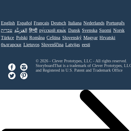
English
Español
Français
Deutsch
Italiana
Nederlands
Português
עברית
العَرَبِيَّة
हिन्दी
ру́сский язы́к
Dansk
Svenska
Suomi
Norsk
Türkçe
Polski
Româna
Ceština
Slovenský
Magyar
Hrvatski
български
Lietuvos
Slovenščina
Latvijas
eesti
© 2026 - Clever Prototypes, LLC - All rights reserved.
StoryboardThat is a trademark of Clever Prototypes, LL
and Registered in U.S. Patent and Trademark Office