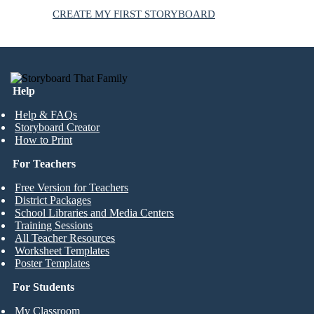
CREATE MY FIRST STORYBOARD
Help
Help & FAQs
Storyboard Creator
How to Print
For Teachers
Free Version for Teachers
District Packages
School Libraries and Media Centers
Training Sessions
All Teacher Resources
Worksheet Templates
Poster Templates
For Students
My Classroom