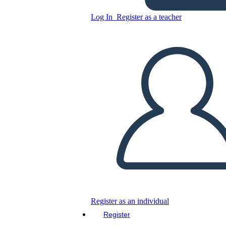
Mesopotamia Vocabolario
Log In
Register as a teacher
Copy this Storyboard
CREATE A STORYBOARD
PLAY SLIDESHOW
READ TO ME
Register as an individual
Register