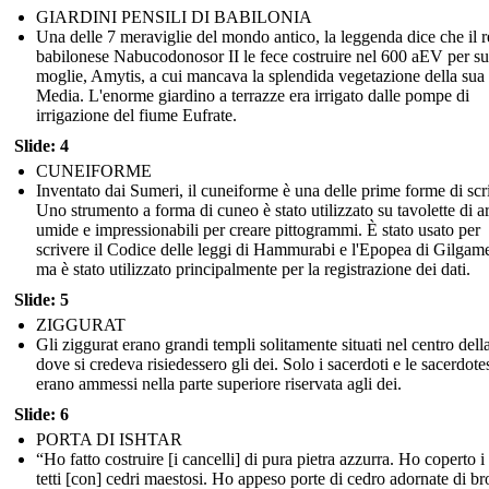
GIARDINI PENSILI DI BABILONIA
Una delle 7 meraviglie del mondo antico, la leggenda dice che il r
babilonese Nabucodonosor II le fece costruire nel 600 aEV per s
moglie, Amytis, a cui mancava la splendida vegetazione della sua 
Media. L'enorme giardino a terrazze era irrigato dalle pompe di
irrigazione del fiume Eufrate.
Slide: 4
CUNEIFORME
Inventato dai Sumeri, il cuneiforme è una delle prime forme di scri
Uno strumento a forma di cuneo è stato utilizzato su tavolette di ar
umide e impressionabili per creare pittogrammi. È stato usato per
scrivere il Codice delle leggi di Hammurabi e l'Epopea di Gilgam
ma è stato utilizzato principalmente per la registrazione dei dati.
Slide: 5
ZIGGURAT
Gli ziggurat erano grandi templi solitamente situati nel centro della
dove si credeva risiedessero gli dei. Solo i sacerdoti e le sacerdote
erano ammessi nella parte superiore riservata agli dei.
Slide: 6
PORTA DI ISHTAR
“Ho fatto costruire [i cancelli] di pura pietra azzurra. Ho coperto i
tetti [con] cedri maestosi. Ho appeso porte di cedro adornate di b