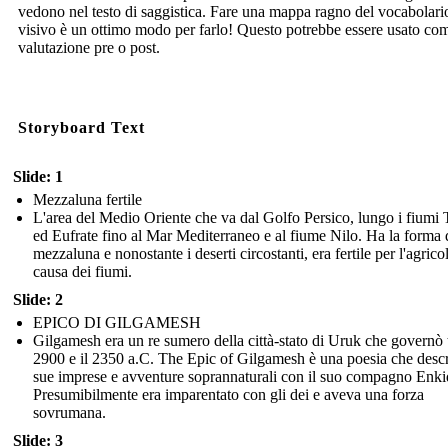
vedono nel testo di saggistica. Fare una mappa ragno del vocabolari
visivo è un ottimo modo per farlo! Questo potrebbe essere usato co
valutazione pre o post.
Storyboard Text
Slide: 1
Mezzaluna fertile
L'area del Medio Oriente che va dal Golfo Persico, lungo i fiumi T
ed Eufrate fino al Mar Mediterraneo e al fiume Nilo. Ha la forma 
mezzaluna e nonostante i deserti circostanti, era fertile per l'agrico
causa dei fiumi.
Slide: 2
EPICO DI GILGAMESH
Gilgamesh era un re sumero della città-stato di Uruk che governò t
2900 e il 2350 a.C. The Epic of Gilgamesh è una poesia che descr
sue imprese e avventure soprannaturali con il suo compagno Enki
Presumibilmente era imparentato con gli dei e aveva una forza
sovrumana.
Slide: 3