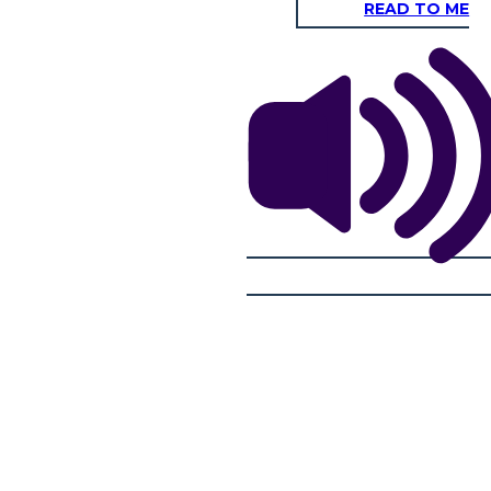
READ TO ME
NATURALI
LE CASE
cactus, fiori di campo.