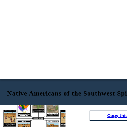
Native Americans of the Southwest Sp
AMBIENTE
POSIZIONE
RISORSE NATURALI
Il sud-ovest ha
LE CASE
PRIME NAZIONI DEL SUD-OVEST
deserti, mesas, canyon e montagne. I deserti hanno temperature estreme di giornate molto calde e notti gelide. C'è pochissima pioggia e pochissima vegetazione. Le estati sono molto calde e gli inverni miti.
Copy thi
La regione culturale
del sud-ovest si estende
dagli stati sud-occidentali dell'Arizona e del
New Mexico, parti del Colorado, Utah e Texas
fino al Messico settentrionale.
Piante come agave, yucca, cactus, fiori di campo. Alcune persone erano nomadi e alcune impararono a coltivare con poca acqua. Gli animali includono il coyote, la pecora bighorn, la lepre, il serpente a sonagli e la lucertola dalla coda di frusta.
NATIVI AMERICANI DEL SUD-OVEST
TRADIZIONI
ABBIGLIAMENTO E ALTRI MANUFATTI
Alcune delle prime nazioni del sud-ovest
Gli insediamenti permanenti (pueblos) furono
includono il
popolo dei Pueblo: gli antichi
costruiti in pietra e argilla adobe in abitazioni a più
Anasazi, Hopi, Zuni, Yaqui e Yuma, nonché gli
piani simili ad appartamenti. Molti villaggi avevano
Apache e i Navajo (Dine)
anche grandi case cerimoniali, o
kiva,
nei centri.