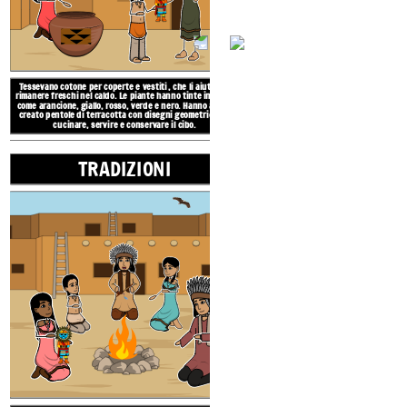
La regione culturale
del sud-ovest si estende
dagli stati sud-occidentali dell'Arizona e del
New Mexico, parti del Colorado, Utah e Texas
fino al Messico settentrionale.
Tessevano cotone per coperte e vestiti
, che li aiutava a
rimanere freschi nel caldo.
Le piante hanno tinte
in colori
come arancione, giallo, rosso, verde e nero.
Hanno anche
NATIVI AMERICANI
creato pentole
di
terracotta
con disegni geometrici
per
cucinare, servire e conservare il cibo.
TRADIZIONI
POSIZ