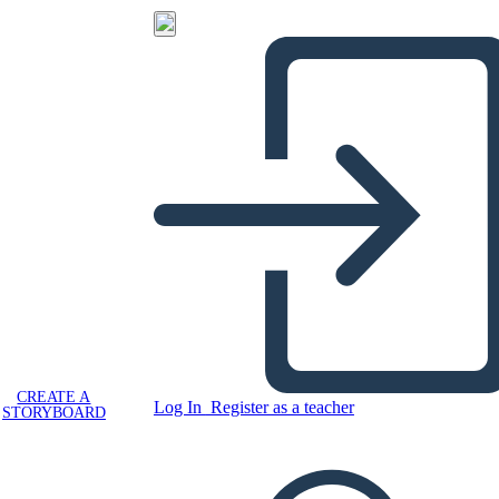
CREATE A
Log In
Register as a teacher
STORYBOARD