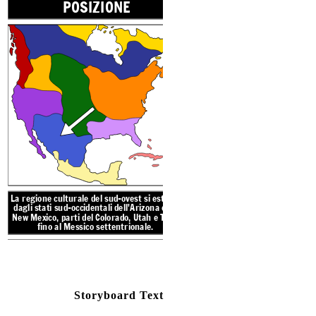
POSIZIONE
I kiva di solito si trovavano
a volte sottoterra, ed e
comunità potevano riunirsi
celebrare
cerimonie religio
Il sud-ovest ha
deserti, mes
deserti hanno temperature e
calde e notti gelide. C'è poch
vegetazione. Le estati sono mol
La regione culturale
del sud-ovest si estende
dagli stati sud-occidentali dell'Arizona e del
New Mexico, parti del Colorado, Utah e Texas
reate your own at Storyboard That
fino al Messico settentrionale.
NATIVI AMERICANI
Create your own at Storyb
Storyboard Text