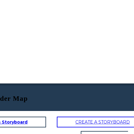
ider Map
s Storyboard
CREATE A STORYBOARD