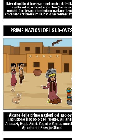
I kiva di solito si trovavano nel centro del villaggio,
a volte sottoterra, ed erano luoghi in cui le
PRIME NAZIONI 
comunità potevano riunirsi per parlare, lavorare,
celebrare
cerimonie religiose o raccontare storie.
.
PRIME NAZIONI DEL SUD-OVEST
La regione culturale
de
dagli stati sud-occident
New Mexico, parti del C
fino al Messico s
TRADI
AMBI
Alcune delle prime na
Alcune delle prime nazioni del sud-ovest
includono il
popolo dei Pueblo: gli antichi
includono il
popolo dei
Anasazi, Hopi, Zuni, Yaqui e Yuma, nonché gli
Anasazi, Hopi, Zuni, Yaq
Apache e i Navajo (Dine)
Apache e i Na