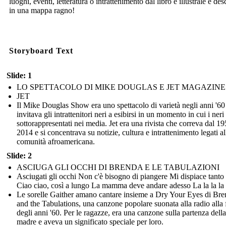
luoghi, eventi, letteratura o intrattenimento dal libro e illustrale e des
in una mappa ragno!
Storyboard Text
Slide: 1
LO SPETTACOLO DI MIKE DOUGLAS E JET MAGAZINE
JET
Il Mike Douglas Show era uno spettacolo di varietà negli anni '60
invitava gli intrattenitori neri a esibirsi in un momento in cui i neri
sottorappresentati nei media. Jet era una rivista che correva dal 19
2014 e si concentrava su notizie, cultura e intrattenimento legati al
comunità afroamericana.
Slide: 2
ASCIUGA GLI OCCHI DI BRENDA E LE TABULAZIONI
Asciugati gli occhi Non c'è bisogno di piangere Mi dispiace tanto
Ciao ciao, così a lungo La mamma deve andare adesso La la la la 
Le sorelle Gaither amano cantare insieme a Dry Your Eyes di Br
and the Tabulations, una canzone popolare suonata alla radio alla 
degli anni '60. Per le ragazze, era una canzone sulla partenza della
madre e aveva un significato speciale per loro.