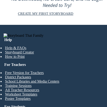
Needed to Try!
CREATE MY FIRST STORYBOARD
Help
Help & FAQs
Storyboard Creator
How to Print
For Teachers
Free Version for Teachers
District Packages
School Libraries and Media Centers
Training Sessions
All Teacher Resources
Worksheet Templates
Poster Templates
For Students