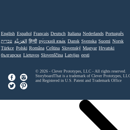
English
Español
Français
Deutsch
Italiana
Nederlands
Português
עברית
العَرَبِيَّة
हिन्दी
ру́сский язы́к
Dansk
Svenska
Suomi
Norsk
Türkçe
Polski
Româna
Ceština
Slovenský
Magyar
Hrvatski
български
Lietuvos
Slovenščina
Latvijas
eesti
© 2026 - Clever Prototypes, LLC - All rights reserved.
StoryboardThat is a trademark of Clever Prototypes, LL
and Registered in U.S. Patent and Trademark Office