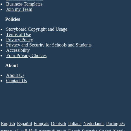
Business Templates
Join my Team
Policies
Storyboard Copyright and Usage
Terms of Use
Privacy Policy
Privacy and Security for Schools and Students
Accessibility
Your Privacy Choices
About
About Us
Contact Us
English
Español
Français
Deutsch
Italiana
Nederlands
Português