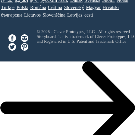
עברית
العَرَبِيَّة
हिन्दी
ру́сский язы́к
Dansk
Svenska
Suomi
Norsk
Türkçe
Polski
Româna
Ceština
Slovenský
Magyar
Hrvatski
български
Lietuvos
Slovenščina
Latvijas
eesti
© 2026 - Clever Prototypes, LLC - All rights reserved.
StoryboardThat is a trademark of Clever Prototypes, LL
and Registered in U.S. Patent and Trademark Office