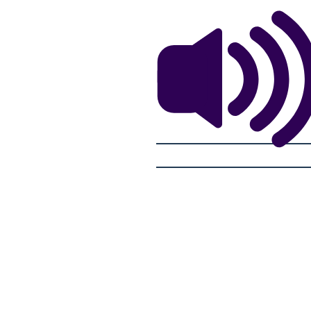
NORMATIVO
e provano a contrattare sul
potere normativo.
NORMATIVO
NORMATIVO
A PIEDI