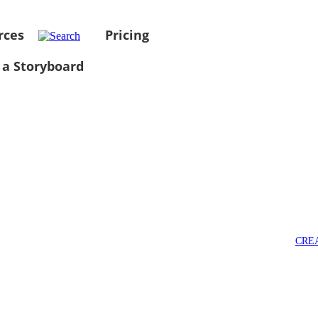
rces
Pricing
 a Storyboard
CRE