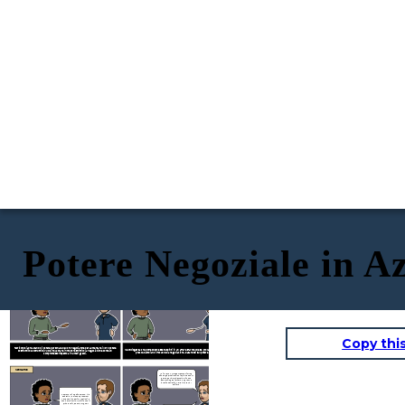
Potere Negoziale in A
NORMATIVO
PERSONALE
Poiché il contratto è in fase di rinnovo,
OSTRUTTIVO
I nostri margini sono abbastanza
stiamo proponendo un modesto aumento
sottili per cominciare. Sai che siamo
dell'8% del tasso. Ora possiamo firmare i
buoni clienti, forse c'è qualcosa che
documenti, lasciando tutto esattamente
COSTRUTTIVO
possiamo capire.
uguale. Le tue operazioni quotidiane non
cambieranno affatto.
Copy thi
Fabricorp si apre usando il potere personale del loro negoziatore per aumentare il loro potere
NextWidget sa che potrebbero essere spinti in un affare sfavorevole se provano a contrattare sul
costruttivo e ostruttivo. Vuole inquadrare in modo restrittivo la negoziazione come un
prezzo. Cambiano il focus della negoziazione, basandosi sul potere normativo.
compromesso rispetto ai numeri grezzi.
NORMATIVO
NORMATIVO
Le tariffe di Mega Manufacturing
sono significativamente più basse di
A PIEDI
quella però. Semplicemente non
possiamo giustificare un grande
allontanamento dalla media del
settore.
Capisco la tua situazione, ma
abbiamo le stesse pressioni
dalla nostra parte. L'aumento
non è arbitrario, riflette costi
più elevati, alcuni dei quali