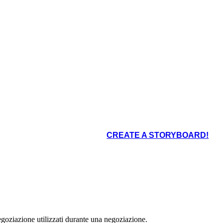
ricorp risponde con il proprio argomento normativo.
co
Sappiamo entrambi che solo Fabricorp
può offrirti l'affidabilità e l'assistenza
ai clienti che ti piacciono in questo
momento.
Ricordi quella spedizione debacle
lo scorso aprile? Risolvere questo
tipo di problemi è ciò che stai
CREATE A STORYBOARD!
acquistando con un aumento dei
tassi molto modesto.
È vero. Ho un'altra
idea però ...
egoziazione utilizzati durante una negoziazione.