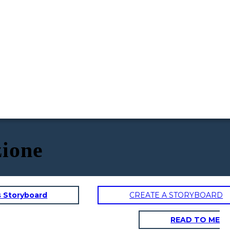
zione
s Storyboard
CREATE A STORYBOARD
READ TO ME