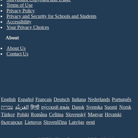
Terms of Use
Privacy Policy
Privacy and Security for Schools and Students
Accessibility
Your Privacy Choices
About
About Us
Contact Us
English
Español
Français
Deutsch
Italiana
Nederlands
Português
עברית
العَرَبِيَّة
हिन्दी
ру́сский язы́к
Dansk
Svenska
Suomi
Norsk
Türkçe
Polski
Româna
Ceština
Slovenský
Magyar
Hrvatski
български
Lietuvos
Slovenščina
Latvijas
eesti