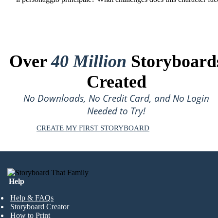
Over
40 Million
Storyboard
Created
No Downloads, No Credit Card, and No Login
Needed to Try!
CREATE MY FIRST STORYBOARD
Help
Help & FAQs
Storyboard Creator
How to Print