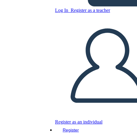
Personaggi di una Tigre
Log In
Register as a teacher
Copy this Storyboard
CREATE A STORYBOARD
PLAY SLIDESHOW
READ TO ME
Register as an individual
Register