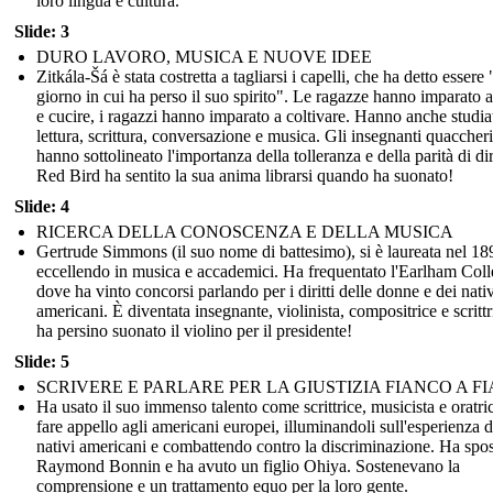
loro lingua e cultura.
Slide: 3
DURO LAVORO, MUSICA E NUOVE IDEE
Zitkála-Šá è stata costretta a tagliarsi i capelli, che ha detto essere "
giorno in cui ha perso il suo spirito". Le ragazze hanno imparato a
e cucire, i ragazzi hanno imparato a coltivare. Hanno anche studia
lettura, scrittura, conversazione e musica. Gli insegnanti quaccheri
hanno sottolineato l'importanza della tolleranza e della parità di diri
Red Bird ha sentito la sua anima librarsi quando ha suonato!
Slide: 4
RICERCA DELLA CONOSCENZA E DELLA MUSICA
Gertrude Simmons (il suo nome di battesimo), si è laureata nel 18
eccellendo in musica e accademici. Ha frequentato l'Earlham Col
dove ha vinto concorsi parlando per i diritti delle donne e dei nativ
americani. È diventata insegnante, violinista, compositrice e scrittr
ha persino suonato il violino per il presidente!
Slide: 5
SCRIVERE E PARLARE PER LA GIUSTIZIA FIANCO A F
Ha usato il suo immenso talento come scrittrice, musicista e oratri
fare appello agli americani europei, illuminandoli sull'esperienza d
nativi americani e combattendo contro la discriminazione. Ha spo
Raymond Bonnin e ha avuto un figlio Ohiya. Sostenevano la
comprensione e un trattamento equo per la loro gente.