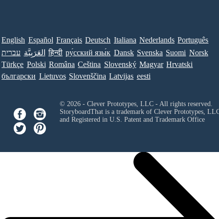
English
Español
Français
Deutsch
Italiana
Nederlands
Português
עברית
العَرَبِيَّة
हिन्दी
ру́сский язы́к
Dansk
Svenska
Suomi
Norsk
Türkçe
Polski
Româna
Ceština
Slovenský
Magyar
Hrvatski
български
Lietuvos
Slovenščina
Latvijas
eesti
© 2026 - Clever Prototypes, LLC - All rights reserved.
StoryboardThat is a trademark of Clever Prototypes, LL
and Registered in U.S. Patent and Trademark Office