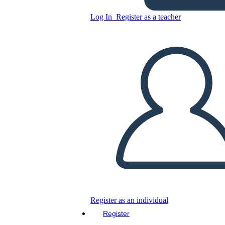
Riepilogo di Red Bird Sings
Log In
Register as a teacher
Copy this Storyboard
CREATE A STORYBOARD
PLAY SLIDESHOW
READ TO ME
Register as an individual
Register