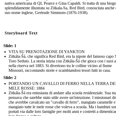
nativa americana di QL Pearce e Gina Capaldi. Si tratta di una biogr
splendidamente illustrata su Zitkala-Sa, Red Bird, conosciuta anche 
suo nome inglese, Gertrude Simmons (1876-1938).
Storyboard Text
Slide: 1
VITA SU PRENOTAZIONE DI YANKTON
Zitkála-Šá, che significa Red Bird, era la nipote del famoso capo 
Toro Seduto. La storia inizia con Zitkála-Šá che gioca con i suoi 
nella riserva nel 1883. Si divertono tra le colline vicino al fiume
Missouri, raccontando storie e scambiandosi tesori fatti in casa.
Slide: 2
PORTANDO UN CAVALLO DI FERRO NELLA TERRA DE
MELE ROSSE: 1884
Zitkála-Šá era entusiasta di andare alla scuola residenziale. Sua m
pensava che sarebbe stato utile avere un'istruzione. I missionari di
che avrebbe cavalcato un "cavallo di ferro", mangiato caramelle e
mangiato tutte le mele rosse che voleva a scuola. Ma i bambini son
portati via dalle loro famiglie per molti anni e costretti a dimentica