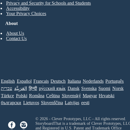
Privacy and Security for Schools and Students
Accessibility
Your Privacy Choices
About
About Us
Contact Us
English
Español
Français
Deutsch
Italiana
Nederlands
Português
עברית
العَرَبِيَّة
हिन्दी
ру́сский язы́к
Dansk
Svenska
Suomi
Norsk
Türkçe
Polski
Româna
Ceština
Slovenský
Magyar
Hrvatski
български
Lietuvos
Slovenščina
Latvijas
eesti
© 2026 - Clever Prototypes, LLC - All rights reserved.
StoryboardThat is a trademark of Clever Prototypes, LL
and Registered in U.S. Patent and Trademark Office