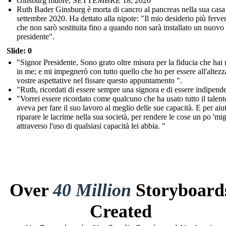
Ginsburg muore, SETTEMBRE 18, 2020
Ruth Bader Ginsburg è morta di cancro al pancreas nella sua casa 
settembre 2020. Ha dettato alla nipote: "Il mio desiderio più ferve
che non sarò sostituita fino a quando non sarà installato un nuovo
presidente".
Slide: 0
"Signor Presidente, Sono grato oltre misura per la fiducia che hai 
in me; e mi impegnerò con tutto quello che ho per essere all'altezz
vostre aspettative nel fissare questo appuntamento ".
"Ruth, ricordati di essere sempre una signora e di essere indipend
"Vorrei essere ricordato come qualcuno che ha usato tutto il talen
aveva per fare il suo lavoro al meglio delle sue capacità. E per aiu
riparare le lacrime nella sua società, per rendere le cose un po 'mig
attraverso l'uso di qualsiasi capacità lei abbia. "
Over
40 Million
Storyboard
Created