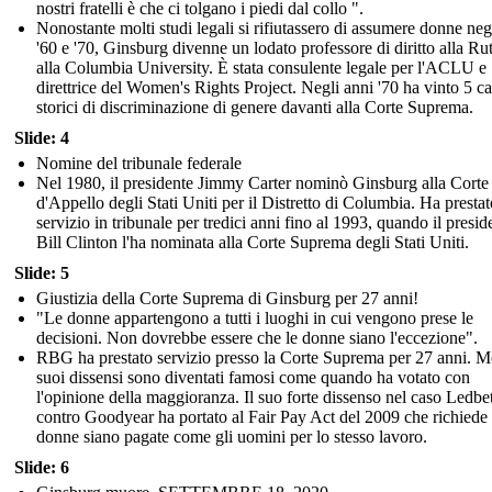
nostri fratelli è che ci tolgano i piedi dal collo ".
Nonostante molti studi legali si rifiutassero di assumere donne neg
'60 e '70, Ginsburg divenne un lodato professore di diritto alla Ru
alla Columbia University. È stata consulente legale per l'ACLU e
direttrice del Women's Rights Project. Negli anni '70 ha vinto 5 ca
storici di discriminazione di genere davanti alla Corte Suprema.
Slide: 4
Nomine del tribunale federale
Nel 1980, il presidente Jimmy Carter nominò Ginsburg alla Corte
d'Appello degli Stati Uniti per il Distretto di Columbia. Ha prestat
servizio in tribunale per tredici anni fino al 1993, quando il presid
Bill Clinton l'ha nominata alla Corte Suprema degli Stati Uniti.
Slide: 5
Giustizia della Corte Suprema di Ginsburg per 27 anni!
"Le donne appartengono a tutti i luoghi in cui vengono prese le
decisioni. Non dovrebbe essere che le donne siano l'eccezione".
RBG ha prestato servizio presso la Corte Suprema per 27 anni. Mo
suoi dissensi sono diventati famosi come quando ha votato con
l'opinione della maggioranza. Il suo forte dissenso nel caso Ledbet
contro Goodyear ha portato al Fair Pay Act del 2009 che richiede 
donne siano pagate come gli uomini per lo stesso lavoro.
Slide: 6