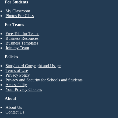
For Students
My Classroom
Photos For Class
For Teams
Free Trial for Teams
Business Resources
Business Templates
Join my Team
Policies
Storyboard Copyright and Usage
Terms of Use
Privacy Policy
Privacy and Security for Schools and Students
Accessibility
Your Privacy Choices
About
About Us
Contact Us