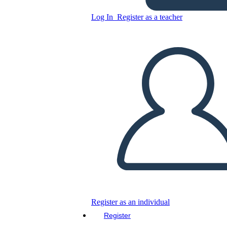
Ruth Bader Ginsburg 6 Cell
Narrative
Log In
Register as a teacher
Copy this Storyboard
CREATE A STORYBOARD
PLAY SLIDESHOW
READ TO ME
Register as an individual
Register