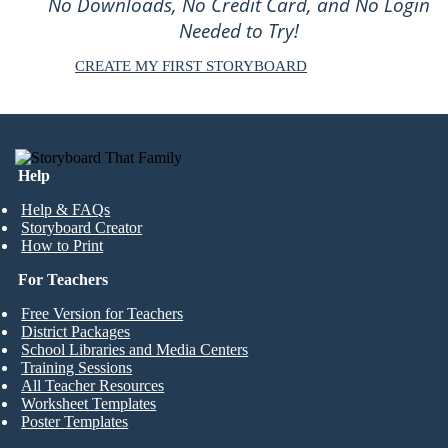
No Downloads, No Credit Card, and No Login
Needed to Try!
CREATE MY FIRST STORYBOARD
Help
Help & FAQs
Storyboard Creator
How to Print
For Teachers
Free Version for Teachers
District Packages
School Libraries and Media Centers
Training Sessions
All Teacher Resources
Worksheet Templates
Poster Templates