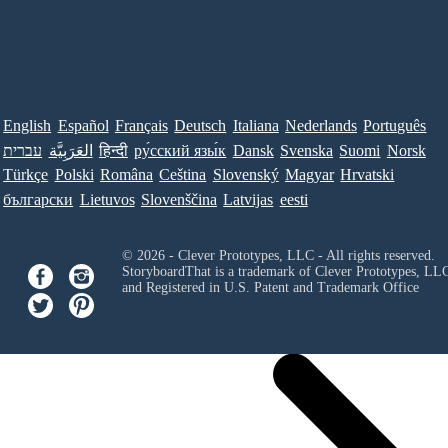
English
Español
Français
Deutsch
Italiana
Nederlands
Português
עברית
العَرَبِيَّة
हिन्दी
ру́сский язы́к
Dansk
Svenska
Suomi
Norsk
Türkçe
Polski
Româna
Ceština
Slovenský
Magyar
Hrvatski
български
Lietuvos
Slovenščina
Latvijas
eesti
© 2026 - Clever Prototypes, LLC - All rights reserved.
StoryboardThat is a trademark of Clever Prototypes, LL
and Registered in U.S. Patent and Trademark Office