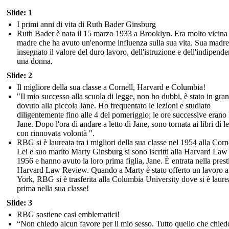
Slide: 1
I primi anni di vita di Ruth Bader Ginsburg
Ruth Bader è nata il 15 marzo 1933 a Brooklyn. Era molto vicina
madre che ha avuto un'enorme influenza sulla sua vita. Sua madre
insegnato il valore del duro lavoro, dell'istruzione e dell'indipende
una donna.
Slide: 2
Il migliore della sua classe a Cornell, Harvard e Columbia!
"Il mio successo alla scuola di legge, non ho dubbi, è stato in gran
dovuto alla piccola Jane. Ho frequentato le lezioni e studiato
diligentemente fino alle 4 del pomeriggio; le ore successive erano l
Jane. Dopo l'ora di andare a letto di Jane, sono tornata ai libri di l
con rinnovata volontà ".
RBG si è laureata tra i migliori della sua classe nel 1954 alla Corne
Lei e suo marito Marty Ginsburg si sono iscritti alla Harvard Law
1956 e hanno avuto la loro prima figlia, Jane. È entrata nella prest
Harvard Law Review. Quando a Marty è stato offerto un lavoro 
York, RBG si è trasferita alla Columbia University dove si è laure
prima nella sua classe!
Slide: 3
RBG sostiene casi emblematici!
“Non chiedo alcun favore per il mio sesso. Tutto quello che chied