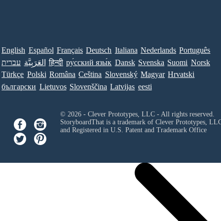
English
Español
Français
Deutsch
Italiana
Nederlands
Português
עברית
العَرَبِيَّة
हिन्दी
ру́сский язы́к
Dansk
Svenska
Suomi
Norsk
Türkçe
Polski
Româna
Ceština
Slovenský
Magyar
Hrvatski
български
Lietuvos
Slovenščina
Latvijas
eesti
© 2026 - Clever Prototypes, LLC - All rights reserved.
StoryboardThat is a trademark of Clever Prototypes, LL
and Registered in U.S. Patent and Trademark Office