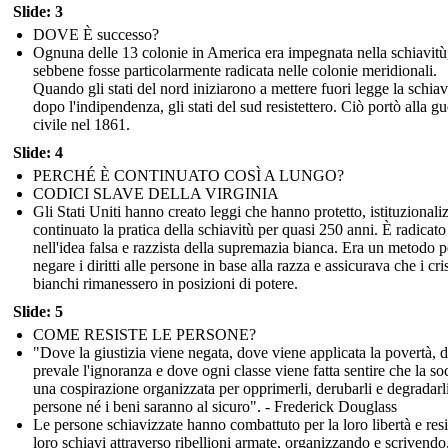
Slide: 3
DOVE È successo?
Ognuna delle 13 colonie in America era impegnata nella schiavitù
sebbene fosse particolarmente radicata nelle colonie meridionali.
Quando gli stati del nord iniziarono a mettere fuori legge la schiav
dopo l'indipendenza, gli stati del sud resistettero. Ciò portò alla gu
civile nel 1861.
Slide: 4
PERCHÉ È CONTINUATO COSÌ A LUNGO?
CODICI SLAVE DELLA VIRGINIA
Gli Stati Uniti hanno creato leggi che hanno protetto, istituzionali
continuato la pratica della schiavitù per quasi 250 anni. È radicato
nell'idea falsa e razzista della supremazia bianca. Era un metodo p
negare i diritti alle persone in base alla razza e assicurava che i cri
bianchi rimanessero in posizioni di potere.
Slide: 5
COME RESISTE LE PERSONE?
"Dove la giustizia viene negata, dove viene applicata la povertà, 
prevale l'ignoranza e dove ogni classe viene fatta sentire che la soc
una cospirazione organizzata per opprimerli, derubarli e degradarli
persone né i beni saranno al sicuro". - Frederick Douglass
Le persone schiavizzate hanno combattuto per la loro libertà e resis
loro schiavi attraverso ribellioni armate, organizzando e scrivendo