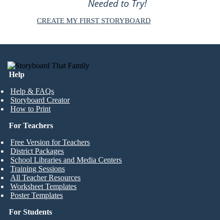
Needed to Try!
CREATE MY FIRST STORYBOARD
Help
Help & FAQs
Storyboard Creator
How to Print
For Teachers
Free Version for Teachers
District Packages
School Libraries and Media Centers
Training Sessions
All Teacher Resources
Worksheet Templates
Poster Templates
For Students