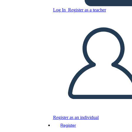
Schiavitù 5W
Log In
Register as a teacher
Copy this Storyboard
CREATE A STORYBOARD
PLAY SLIDESHOW
READ TO ME
Register as an individual
Register