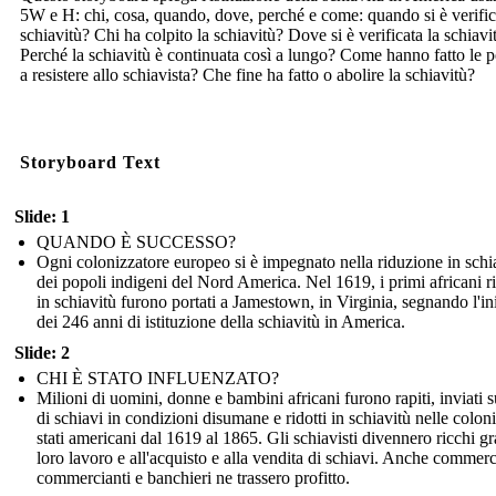
5W e H: chi, cosa, quando, dove, perché e come: quando si è verific
schiavitù? Chi ha colpito la schiavitù? Dove si è verificata la schiavi
Perché la schiavitù è continuata così a lungo? Come hanno fatto le 
a resistere allo schiavista? Che fine ha fatto o abolire la schiavitù?
Storyboard Text
Slide: 1
QUANDO È SUCCESSO?
Ogni colonizzatore europeo si è impegnato nella riduzione in schi
dei popoli indigeni del Nord America. Nel 1619, i primi africani ri
in schiavitù furono portati a Jamestown, in Virginia, segnando l'in
dei 246 anni di istituzione della schiavitù in America.
Slide: 2
CHI È STATO INFLUENZATO?
Milioni di uomini, donne e bambini africani furono rapiti, inviati 
di schiavi in condizioni disumane e ridotti in schiavitù nelle coloni
stati americani dal 1619 al 1865. Gli schiavisti divennero ricchi gr
loro lavoro e all'acquisto e alla vendita di schiavi. Anche commerc
commercianti e banchieri ne trassero profitto.