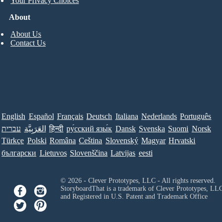
Your Privacy Choices
About
About Us
Contact Us
English
Español
Français
Deutsch
Italiana
Nederlands
Português
עברית
العَرَبِيَّة
हिन्दी
ру́сский язы́к
Dansk
Svenska
Suomi
Norsk
Türkçe
Polski
Româna
Ceština
Slovenský
Magyar
Hrvatski
български
Lietuvos
Slovenščina
Latvijas
eesti
© 2026 - Clever Prototypes, LLC - All rights reserved.
StoryboardThat is a trademark of Clever Prototypes, LL
and Registered in U.S. Patent and Trademark Office