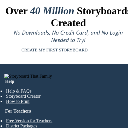
Over
40 Million
Storyboard
Created
No Downloads, No Credit Card, and No Login
Needed to Try!
CREATE MY FIRST STORYBOARD
Help
Help & FAQs
Storyboard Creator
How to Print
For Teachers
Free Version for Teachers
District Packages