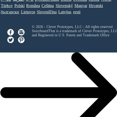
Türkçe
Polski
Româna
Ceština
Slovenský
Magyar
Hrvatski
български
Lietuvos
Slovenščina
Latvijas
eesti
© 2026 - Clever Prototypes, LLC - All rights reserved.
StoryboardThat is a trademark of Clever Prototypes, LL
and Registered in U.S. Patent and Trademark Office