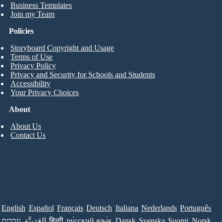
Business Templates
Join my Team
Policies
Storyboard Copyright and Usage
Terms of Use
Privacy Policy
Privacy and Security for Schools and Students
Accessibility
Your Privacy Choices
About
About Us
Contact Us
English
Español
Français
Deutsch
Italiana
Nederlands
Português
עברית
العَرَبِيَّة
हिन्दी
ру́сский язы́к
Dansk
Svenska
Suomi
Norsk