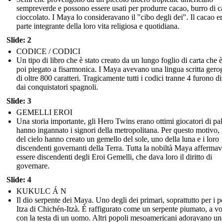
sempreverde e possono essere usati per produrre cacao, burro di c
cioccolato. I Maya lo consideravano il "cibo degli dei". Il cacao e
parte integrante della loro vita religiosa e quotidiana.
Slide: 2
CODICE / CODICI
Un tipo di libro che è stato creato da un lungo foglio di carta che è
poi piegato a fisarmonica. I Maya avevano una lingua scritta gerog
di oltre 800 caratteri. Tragicamente tutti i codici tranne 4 furono dis
dai conquistatori spagnoli.
Slide: 3
GEMELLI EROI
Una storia importante, gli Hero Twins erano ottimi giocatori di pal
hanno ingannato i signori della metropolitana. Per questo motivo, 
del cielo hanno creato un gemello del sole, uno della luna e i loro
discendenti governanti della Terra. Tutta la nobiltà Maya affermav
essere discendenti degli Eroi Gemelli, che dava loro il diritto di
governare.
Slide: 4
KUKULC Á N
Il dio serpente dei Maya. Uno degli dei primari, soprattutto per i p
Itza di Chichén-Itzà. È raffigurato come un serpente piumato, a vo
con la testa di un uomo. Altri popoli mesoamericani adoravano un