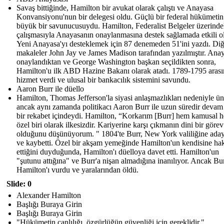
Savaş bittiğinde, Hamilton bir avukat olarak çalıştı ve Anayasa
Konvansiyonu'nun bir delegesi oldu. Güçlü bir federal hükümetin
büyük bir savunucusuydu. Hamilton, Federalist Belgeler üzerinde
çalışmasıyla Anayasanın onaylanmasına destek sağlamada etkili o
Yeni Anayasa'yı desteklemek için 87 denemeden 51'ini yazdı. Diğ
makaleler John Jay ve James Madison tarafından yazılmıştır. Ana
onaylandıktan ve George Washington başkan seçildikten sonra,
Hamilton'u ilk ABD Hazine Bakanı olarak atadı. 1789-1795 aras
hizmet verdi ve ulusal bir bankacılık sistemini savundu.
Aaron Burr ile düello
Hamilton, Thomas Jefferson'la siyasi anlaşmazlıkları nedeniyle ü
ancak aynı zamanda politikacı Aaron Burr ile uzun süredir devam
bir rekabet içindeydi. Hamilton, “Korkarım [Burr] hem kamusal 
özel biri olarak ilkesizdir. Kariyerine karşı çıkmanın dini bir görev
olduğunu düşünüyorum. " 1804'te Burr, New York valiliğine ada
ve kaybetti. Özel bir akşam yemeğinde Hamilton'un kendisine hak
ettiğini duyduğunda, Hamilton'ı düelloya davet etti. Hamilton'un
"şutunu attığına" ve Burr'a nişan almadığına inanılıyor. Ancak Bur
Hamilton'ı vurdu ve yaralarından öldü.
Slide: 0
Alexander Hamilton
Başlığı Buraya Girin
Başlığı Buraya Girin
"Hükümetin canlılığı, özgürlüğün güvenliği için gereklidir."