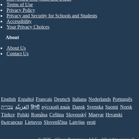
Terms of Use
Privacy Policy
Privacy and Security for Schools and Students
Accessibility
Your Privacy Choices
About
About Us
Contact Us
English
Español
Français
Deutsch
Italiana
Nederlands
Português
עברית
العَرَبِيَّة
हिन्दी
ру́сский язы́к
Dansk
Svenska
Suomi
Norsk
Türkçe
Polski
Româna
Ceština
Slovenský
Magyar
Hrvatski
български
Lietuvos
Slovenščina
Latvijas
eesti