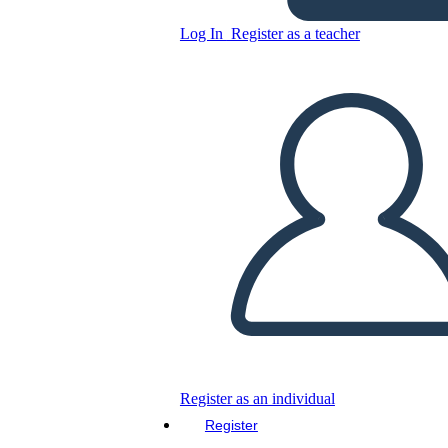
Hamilton
Log In
Register as a teacher
Copy this Storyboard
CREATE A STORYBOARD
PLAY SLIDESHOW
READ TO ME
Register as an individual
Register