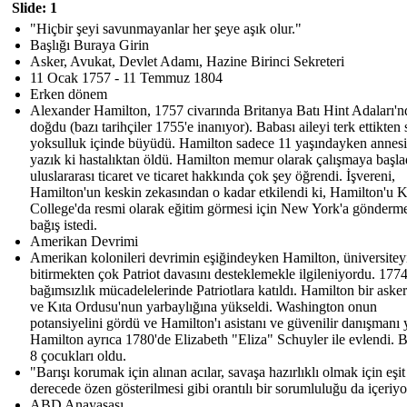
Slide: 1
"Hiçbir şeyi savunmayanlar her şeye aşık olur."
Başlığı Buraya Girin
Asker, Avukat, Devlet Adamı, Hazine Birinci Sekreteri
11 Ocak 1757 - 11 Temmuz 1804
Erken dönem
Alexander Hamilton, 1757 civarında Britanya Batı Hint Adaları'n
doğdu (bazı tarihçiler 1755'e inanıyor). Babası aileyi terk ettikten
yoksulluk içinde büyüdü. Hamilton sadece 11 yaşındayken annesi
yazık ki hastalıktan öldü. Hamilton memur olarak çalışmaya başla
uluslararası ticaret ve ticaret hakkında çok şey öğrendi. İşvereni,
Hamilton'un keskin zekasından o kadar etkilendi ki, Hamilton'u K
College'da resmi olarak eğitim görmesi için New York'a gönderme
bağış istedi.
Amerikan Devrimi
Amerikan kolonileri devrimin eşiğindeyken Hamilton, üniversitey
bitirmekten çok Patriot davasını desteklemekle ilgileniyordu. 1774
bağımsızlık mücadelelerinde Patriotlara katıldı. Hamilton bir aske
ve Kıta Ordusu'nun yarbaylığına yükseldi. Washington onun
potansiyelini gördü ve Hamilton'ı asistanı ve güvenilir danışmanı 
Hamilton ayrıca 1780'de Elizabeth "Eliza" Schuyler ile evlendi. Bi
8 çocukları oldu.
"Barışı korumak için alınan acılar, savaşa hazırlıklı olmak için eşit
derecede özen gösterilmesi gibi orantılı bir sorumluluğu da içeriyo
ABD Anayasası