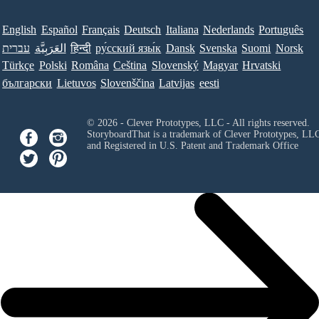
English
Español
Français
Deutsch
Italiana
Nederlands
Português
עברית
العَرَبِيَّة
हिन्दी
ру́сский язы́к
Dansk
Svenska
Suomi
Norsk
Türkçe
Polski
Româna
Ceština
Slovenský
Magyar
Hrvatski
български
Lietuvos
Slovenščina
Latvijas
eesti
© 2026 - Clever Prototypes, LLC - All rights reserved.
StoryboardThat is a trademark of Clever Prototypes, LL
and Registered in U.S. Patent and Trademark Office