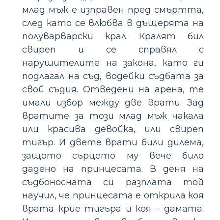
млад мъж е изправен пред смъртта,
след като се влюбва в дъщерята на
полуварварски крал. Кралят бил
свиреп и се справял с
нарушителите на закона, като ги
подлагал на съд, водейки съдбата за
свой съдия. Отведени на арена, те
имали избор между две врати. Зад
вратите за този млад мъж чакала
или красива девойка, или свиреп
тигър. И двете врати били дилема,
защото сърцето му вече било
дадено на принцесата. В деня на
съдбоносната си разплата той
научил, че принцесата е открила коя
врата крие тигъра и коя – дамата.