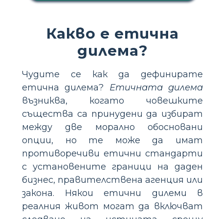
Какво е етична
дилема?
Чудите се как да дефинирате
етична дилема?
Етичната дилема
възниква, когато човешките
същества са принудени да избират
между две морално обосновани
опции, но те може да имат
противоречиви етични стандарти
с установените граници на даден
бизнес, правителствена агенция или
закона. Някои етични дилеми в
реалния живот могат да включват