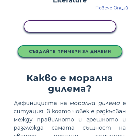
Повече Опций
КОПИРАЙТЕ ТАЗИ РАЗКАЗКА
СЪЗДАЙТЕ ПРИМЕРИ ЗА ДИЛЕМИ
Какво е морална
дилема?
Дефиницията на
морална дилема
е
ситуация, в която човек е разкъсван
между правилното и грешното и
разглежда самата същност на