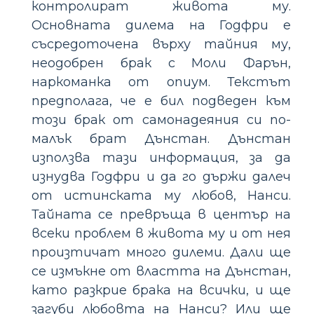
контролират живота му.
Основната дилема на Годфри е
съсредоточена върху тайния му,
неодобрен брак с Моли Фарън,
наркоманка от опиум. Текстът
предполага, че е бил подведен към
този брак от самонадеяния си по-
малък брат Дънстан. Дънстан
използва тази информация, за да
изнудва Годфри и да го държи далеч
от истинската му любов, Нанси.
Тайната се превръща в център на
всеки проблем в живота му и от нея
произтичат много дилеми. Дали ще
се измъкне от властта на Дънстан,
като разкрие брака на всички, и ще
загуби любовта на Нанси? Или ще