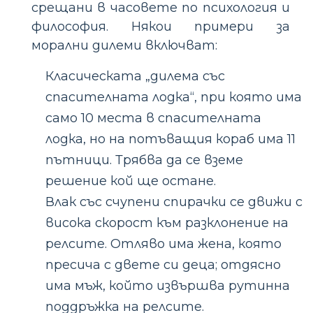
срещани в часовете по психология и
философия. Някои примери за
морални дилеми включват:
Класическата „дилема със
спасителната лодка“, при която има
само 10 места в спасителната
лодка, но на потъващия кораб има 11
пътници. Трябва да се вземе
решение кой ще остане.
Влак със счупени спирачки се движи с
висока скорост към разклонение на
релсите. Отляво има жена, която
пресича с двете си деца; отдясно
има мъж, който извършва рутинна
поддръжка на релсите.