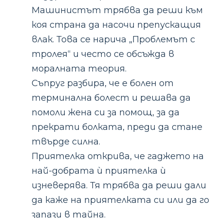
Машинистът трябва да реши към
коя страна да насочи препускащия
влак. Това се нарича „Проблемът с
тролея“ и често се обсъжда в
моралната теория.
Съпруг разбира, че е болен от
терминална болест и решава да
помоли жена си за помощ, за да
прекрати болката, преди да стане
твърде силна.
Приятелка открива, че гаджето на
най-добрата ѝ приятелка ѝ
изневерява. Тя трябва да реши дали
да каже на приятелката си или да го
запази в тайна.