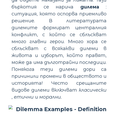
да бъдете наказани за лъжата. Тази
бъркотия се нарича
дилема
:
ситуация, която оспорва приемливо
решение. В литературата
дилемите формират централния
конфликт, с който се сблъскват
много главни герои. Много хора се
сблъскват с всякакви дилеми в
живота и изборът, който правят,
може да има дълготрайни последици.
Понякога тези дилеми дори са
причинили промени в обществото и
историята! Често срещаните
видове дилеми включват
класически
,
етични
и
морални.