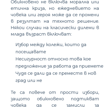
Обикновено не включва морална или
етична криза, но ежедневието на
човека или героя може да се промени
в резултат на тяхното решение.
Някои случаи на класически дилеми в
млада възраст включват:
Избор между колежи, които да
посещавате
Несигурност относно това кое
предложение за работа да приемете
Чудя се дали да се преместя в нов
град или не
Те са повече от прости избори,
защото обикновено подтикват
човека да се замисли за