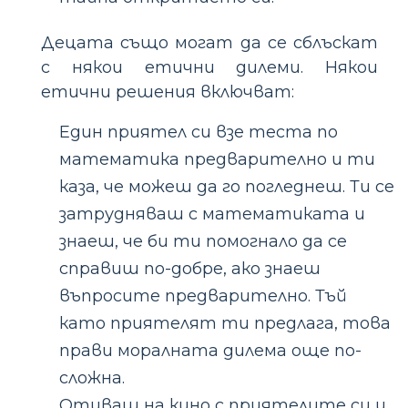
Децата също могат да се сблъскат
с някои етични дилеми. Някои
етични решения включват:
Един приятел си взе теста по
математика предварително и ти
каза, че можеш да го погледнеш. Ти се
затрудняваш с математиката и
знаеш, че би ти помогнало да се
справиш по-добре, ако знаеш
въпросите предварително. Тъй
като приятелят ти предлага, това
прави моралната дилема още по-
сложна.
Отиваш на кино с приятелите си и