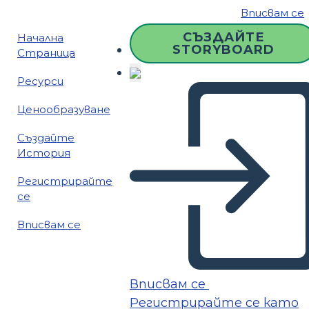
Вписвам се
СЪЗДАЙТЕ
Начална
STORYBOARD
Страница
Ресурси
Ценообразуване
Създайте
История
Регистрирайте
се
Вписвам се
Вписвам се
Регистрирайте се като