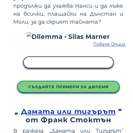
продължи да ухажва Нанси и да лъже
на всички, плащайки на Дънстан и
Моли, за да скрият тайната?
Повече Опций
КОПИРАЙТЕ ТАЗИ РАЗКАЗКА
СЪЗДАЙТЕ ПРИМЕРИ ЗА ДИЛЕМИ
„
Дамата или тигърът
“
от Франк Стоктън
В разказа „Дамата или Тигърът“