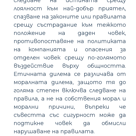
следване на истината срещу
лоялност към най-добър приятел,
спазване на законите или правилата
срещу състрадание към тежкото
положение на даден човек,
противопоставяне на политиката
на компанията и опасения за
отделен човек срещу по-голямото
въздействие върху общността.
Етичната дилема се различава от
моралната дилема, защото тя до
голяма степен включва следване на
правила, а не на собствения морал и
морални причини, въпреки че
съвестта със сигурност може да
подтикне човек да обмисли
нарушаване на правилата.