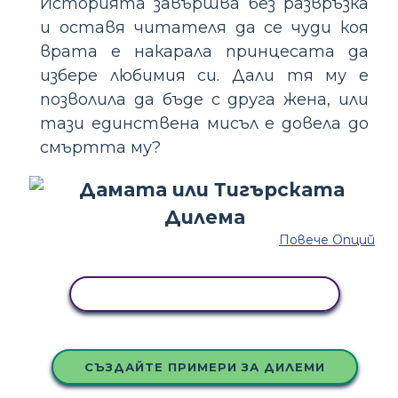
Историята завършва без развръзка
и оставя читателя да се чуди коя
врата е накарала принцесата да
избере любимия си. Дали тя му е
позволила да бъде с друга жена, или
тази единствена мисъл е довела до
смъртта му?
Повече Опций
КОПИРАЙТЕ ТАЗИ РАЗКАЗКА
СЪЗДАЙТЕ ПРИМЕРИ ЗА ДИЛЕМИ