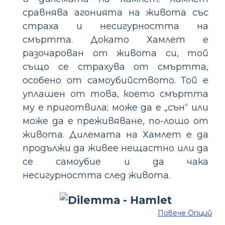
сравнява агонията на живота със
страха и несигурността на
смъртта. Докато Хамлет е
разочарован от живота си, той
също се страхува от смъртта,
особено от самоубийството. Той е
уплашен от това, което смъртта
му е приготвила; може да е „сън“ или
може да е преживяване, по-лошо от
живота. Дилемата на Хамлет е да
продължи да живее нещастно или да
се самоубие и да чака
несигурността след живота.
Повече Опций