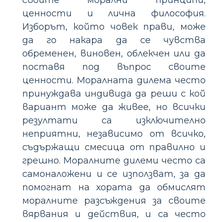
своите морални принципи,
ценности и лична философия.
Изборът, който човек прави, може
да го накара да се чувства
обременен, виновен, облекчен или да
поставя под въпрос своите
ценности. Моралната дилема често
принуждава индивида да реши с кой
вариант може да живее, но всички
резултати са изключително
неприятни, независимо от всичко,
съдържащи смесица от правилно и
грешно. Моралните дилеми често са
самоналожени и се използват, за да
помогнат на хората да обмислят
моралните разсъждения за своите
вярвания и действия, и са често