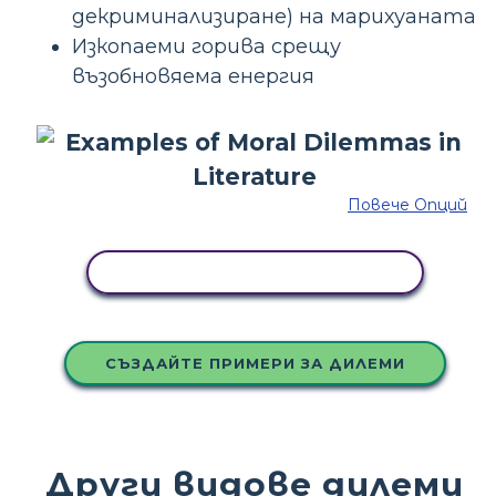
декриминализиране) на марихуаната
Изкопаеми горива срещу
възобновяема енергия
Повече Опций
КОПИРАЙТЕ ТАЗИ РАЗКАЗКА
СЪЗДАЙТЕ ПРИМЕРИ ЗА ДИЛЕМИ
Други видове дилеми