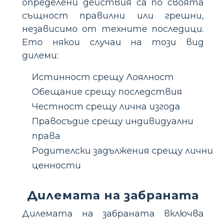
определени действия са по своята
същност правилни или грешни,
независимо от техните последици.
Ето някои случаи на този вид
дилеми:
Истинност срещу Лоялност
Обещание срещу последствия
Честност срещу лична изгода
Правосъдие срещу индивидуални
права
Родителски задължения срещу лични
ценности
Дилемата на забраната
Дилемата на забраната включва