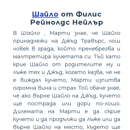
Шайло
от Филис
Рейнолдс Нейлър
В
Шайло
, Марти знае, че Шайло
принадлежи на Джъд Травърс, лош
човек в града, който пренебрегва и
малтретира кучетата си. Тъй като
крие Шайло от родителите му и
лъже тях и Джъд, когато казва, че не
е виждал кучето, Марти изпитва
огромна вина и страх. Той обаче знае,
че ако върне Шайло на Джъд, кучето
ще пострада или дори по-лошо.
Дилемата на Марти е да скрие
кучето и да продължи да лъже или да
върне Шайло на място, където ще