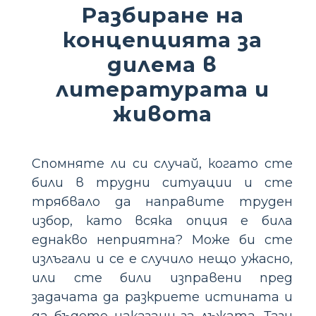
Разбиране на
концепцията за
дилема в
литературата и
живота
Спомняте ли си случай, когато сте
били в трудни ситуации и сте
трябвало да направите труден
избор, като всяка опция е била
еднакво неприятна? Може би сте
излъгали и се е случило нещо ужасно,
или сте били изправени пред
задачата да разкриете истината и