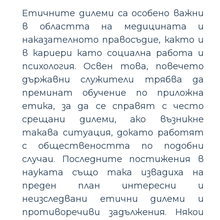
Етичните дилеми са особено важни
в областта на медицината и
наказателното правосъдие, както и
в кариери като социална работа и
психология. Освен това, повечето
държавни служители трябва да
преминат обучение по приложна
етика, за да се справят с често
срещани дилеми, ако възникне
такава ситуация, докато работят
с обществеността по подобни
случаи. Последните постижения в
науката също така извадиха на
преден план интересни и
неизследвани етични дилеми и
противоречиви задължения. Някои