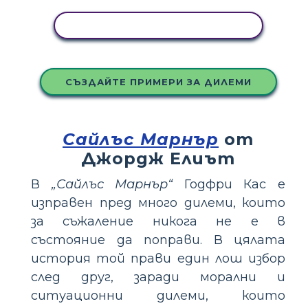
КОПИРАЙТЕ ТАЗИ РАЗКАЗКА
СЪЗДАЙТЕ ПРИМЕРИ ЗА ДИЛЕМИ
Сайлъс Марнър
от
Джордж Елиът
В
„Сайлъс Марнър“
Годфри Кас е
изправен пред много дилеми, които
за съжаление никога не е в
състояние да поправи. В цялата
история той прави един лош избор
след друг, заради морални и
ситуационни дилеми, които