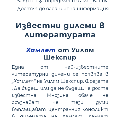
Забрана за определени изследвания
Достъп до ограничена информация
Известни дилеми в
литературата
Хамлет
от Уилям
Шекспир
Една от най-известните
литературни дилеми се появява в
„Хамлет“
на Уилям Шекспир. Фразата
„Да бъдеш или да не бъдеш...“ е доста
известна. Мнозина обаче не
осъзнават, че тези думи
въплъщават централния конфликт
в дилемата на Хамлет. Хамлет