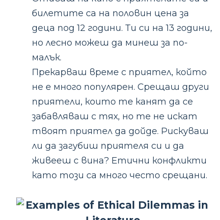
билетите са на половин цена за
деца под 12 години. Ти си на 13 години,
но лесно можеш да минеш за по-
малък.
Прекарваш време с приятел, който
не е много популярен. Срещаш други
приятели, които те канят да се
забавляваш с тях, но те не искат
твоят приятел да дойде. Рискуваш
ли да загубиш приятеля си и да
живееш с вина? Етични конфликти
като този са много често срещани.