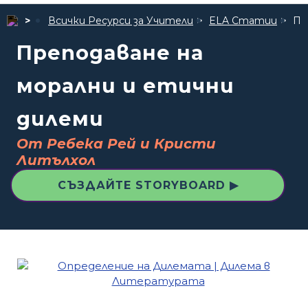
Всички Ресурси за Учители
ELA Статии
Пр
Преподаване на
морални и етични
дилеми
От Ребека Рей и Кристи
Литълхол
СЪЗДАЙТЕ STORYBOARD ▶