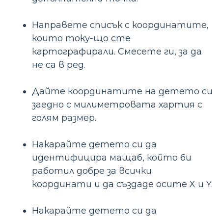
Направете списък с координатите,
които току-що сте
картографирали. Смесете ги, за да
не са в ред.
Дайте координатите на детето си
заедно с милиметровата хартия с
голям размер.
Накарайте детето си да
идентифицира мащаб, който би
работил добре за всички
координати и да създаде осите X и Y.
Накарайте детето си да