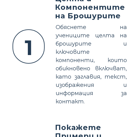
Компонентите
на Брошурите
Обяснете на
учениците целта на
1
брошурите и
ключовите
компоненти, които
обикновено включват,
като заглавия, текст,
изображения и
информация за
контакт.
Покажете
Примери и