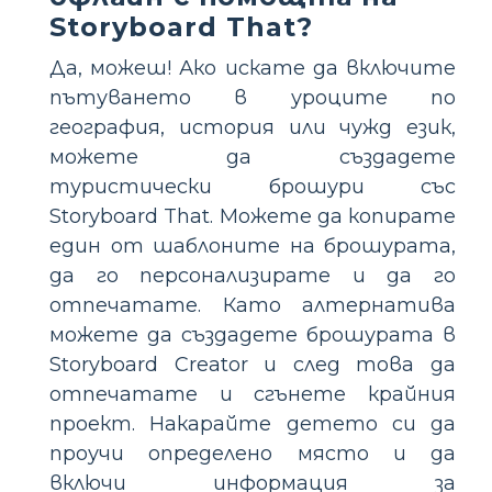
Storyboard That?
Да, можеш! Ако искате да включите
пътуването в уроците по
география, история или чужд език,
можете да създадете
туристически брошури със
Storyboard That. Можете да копирате
един от шаблоните на брошурата,
да го персонализирате и да го
отпечатате. Като алтернатива
можете да създадете брошурата в
Storyboard Creator и след това да
отпечатате и сгънете крайния
проект. Накарайте детето си да
проучи определено място и да
включи информация за