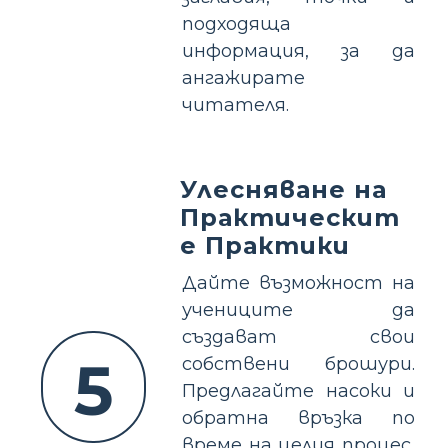
подходяща
информация, за да
ангажирате
читателя.
Улесняване на
Практическит
е Практики
Дайте възможност на
учениците да
създават свои
5
собствени брошури.
Предлагайте насоки и
обратна връзка по
време на целия процес,