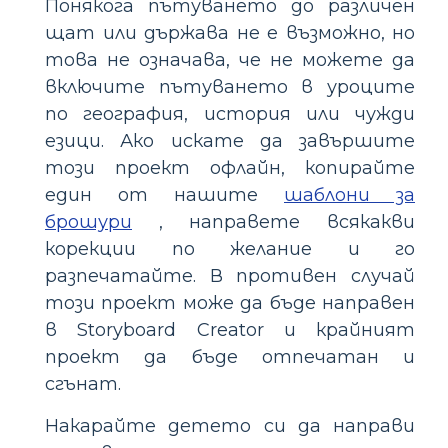
Понякога пътуването до различен
щат или държава не е възможно, но
това не означава, че не можете да
включите пътуването в уроците
по география, история или чужди
езици. Ако искате да завършите
този проект офлайн, копирайте
един от нашите
шаблони за
брошури
, направете всякакви
корекции по желание и го
разпечатайте. В противен случай
този проект може да бъде направен
в Storyboard Creator и крайният
проект да бъде отпечатан и
сгънат.
Накарайте детето си да направи