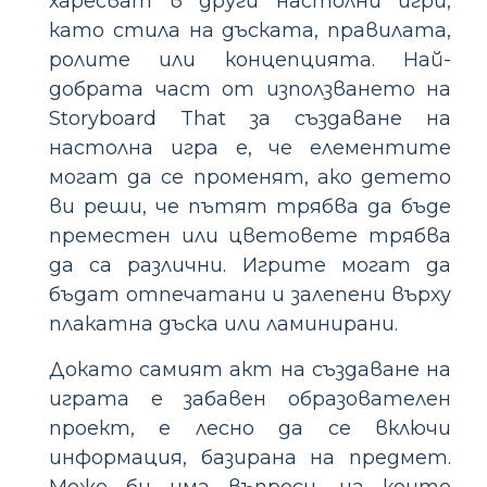
харесват в други настолни игри,
като стила на дъската, правилата,
ролите или концепцията. Най-
добрата част от използването на
Storyboard That за създаване на
настолна игра е, че елементите
могат да се променят, ако детето
ви реши, че пътят трябва да бъде
преместен или цветовете трябва
да са различни. Игрите могат да
бъдат отпечатани и залепени върху
плакатна дъска или ламинирани.
Докато самият акт на създаване на
играта е забавен образователен
проект, е лесно да се включи
информация, базирана на предмет.
Може би има въпроси, на които