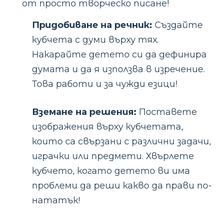
от просто творческо писане!
Придобиване на речник:
Създайте
кубчета с думи върху тях.
Накарайте детето си да дефинира
думата и да я използва в изречение.
Това работи и за чужди езици!
Вземане на решения:
Поставете
изображения върху кубчетата,
които са свързани с различни задачи,
играчки или предмети. Хвърлете
кубчето, когато детето ви има
проблеми да реши какво да прави по-
нататък!