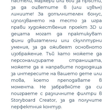
пастели, маркери или бои за пръсти,
за да оцветите в (или извън)
линиите! За допълнителен бонус,
използването на тесто за игра
прави художествения проект 3D и
децата могат да практикуват
фини двигателни или скулптурни
умения, за да оживеят основното
изображение. Тъй като можете да
персонализирате страницата,
можете да я направите подходяща
за интересите на вашето дете или
това, което преподавате в
момента. Не забравяйте да си
поиграете с различните филтри в
Storyboard Creator, за да получите
перфектния контур.