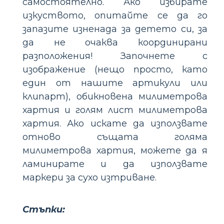
самостоятелно. Ако избирате
изкуството, опитайте се да го
запазите изненада за детето си, за
да не очаква координирани
разположения! Започнете с
изображение (нещо просто, като
един от нашите артикули или
клипарт), обикновена милиметрова
хартия и голям лист милиметрова
хартия. Ако искате да използвате
отново същата голяма
милиметрова хартия, можете да я
ламинирате и да използвате
маркери за сухо изтриване.
Стъпки: