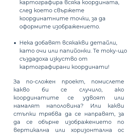
картографира всяка координата,
след което свържете
координатните точки, за да
оформите изображението.
Нека добавят всякакви детайли,
като очи или папийонки. Те току-що
създадоха изкуство от
картографирани координати!
За по-сложен проект, помислете
какво би се случило, ако
координатите се удвоят или
намалят наполовина? Или какви
стъпки трябва да се направят, за
да се обърне изображението по
вертикална или хоризонтална ос