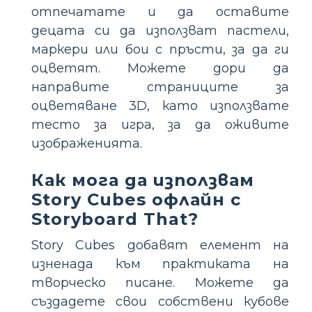
отпечатате и да оставите
децата си да използват пастели,
маркери или бои с пръсти, за да ги
оцветят. Можете дори да
направите страниците за
оцветяване 3D, като използвате
тесто за игра, за да оживите
изображенията.
Как мога да използвам
Story Cubes офлайн с
Storyboard That?
Story Cubes добавят елемент на
изненада към практиката на
творческо писане. Можете да
създадете свои собствени кубове