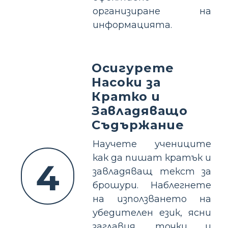
организиране на
информацията.
Осигурете
Насоки за
Кратко и
Завладяващо
Съдържание
Научете учениците
как да пишат кратък и
4
завладяващ текст за
брошури. Наблегнете
на използването на
убедителен език, ясни
заглавия, точки и