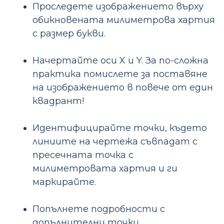
Проследете изображението върху
обикновената милиметрова хартия
с размер букви.
Начертайте оси X и Y. За по-сложна
практика помислете за поставяне
на изображението в повече от един
квадрант!
Идентифицирайте точки, където
линиите на чертежа съвпадат с
пресечната точка с
милиметровата хартия и ги
маркирайте.
Попълнете подробности с
допълнителни точки.