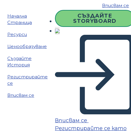
Вписвам се
СЪЗДАЙТЕ
Начална
STORYBOARD
Страница
Ресурси
Ценообразуване
Създайте
История
Регистрирайте
се
Вписвам се
Вписвам се
Регистрирайте се като