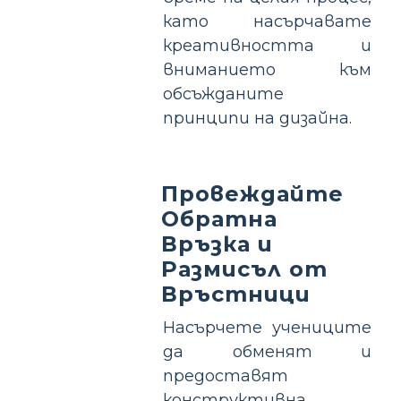
като насърчавате
креативността и
вниманието към
обсъжданите
принципи на дизайна.
Провеждайте
Обратна
Връзка и
Размисъл от
Връстници
Насърчете учениците
да обменят и
предоставят
конструктивна