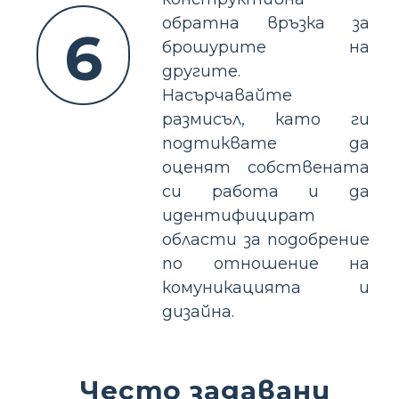
обратна връзка за
6
брошурите на
другите.
Насърчавайте
размисъл, като ги
подтиквате да
оценят собствената
си работа и да
идентифицират
области за подобрение
по отношение на
комуникацията и
дизайна.
Често задавани