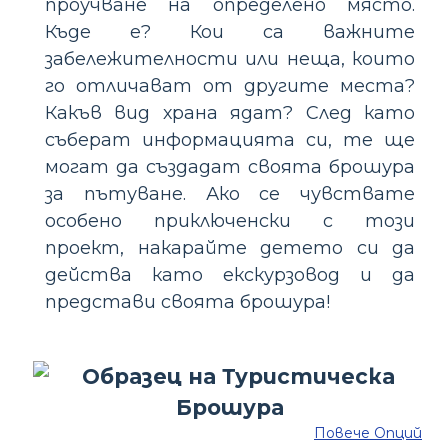
проучване на определено място.
Къде е? Кои са важните
забележителности или неща, които
го отличават от другите места?
Какъв вид храна ядат? След като
съберат информацията си, те ще
могат да създадат своята брошура
за пътуване. Ако се чувствате
особено приключенски с този
проект, накарайте детето си да
действа като екскурзовод и да
представи своята брошура!
Повече Опций