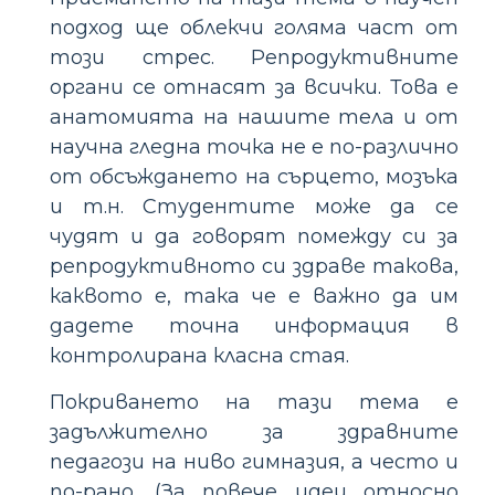
подход ще облекчи голяма част от
този стрес. Репродуктивните
органи се отнасят за всички. Това е
анатомията на нашите тела и от
научна гледна точка не е по-различно
от обсъждането на сърцето, мозъка
и т.н. Студентите може да се
чудят и да говорят помежду си за
репродуктивното си здраве такова,
каквото е, така че е важно да им
дадете точна информация в
контролирана класна стая.
Покриването на тази тема е
задължително за здравните
педагози на ниво гимназия, а често и
по-рано. (За повече идеи относно