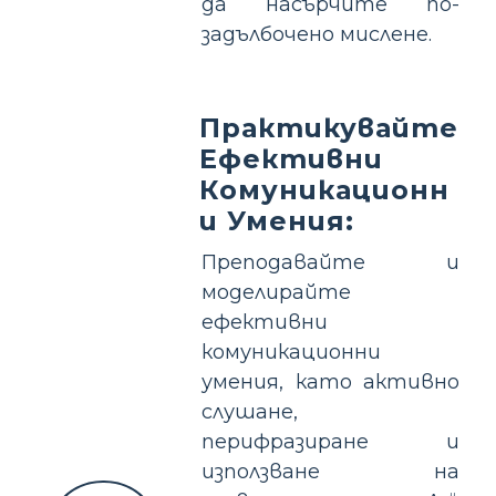
да насърчите по-
задълбочено мислене.
Практикувайте
Ефективни
Комуникационн
и Умения:
Преподавайте и
моделирайте
ефективни
комуникационни
умения, като активно
слушане,
перифразиране и
използване на