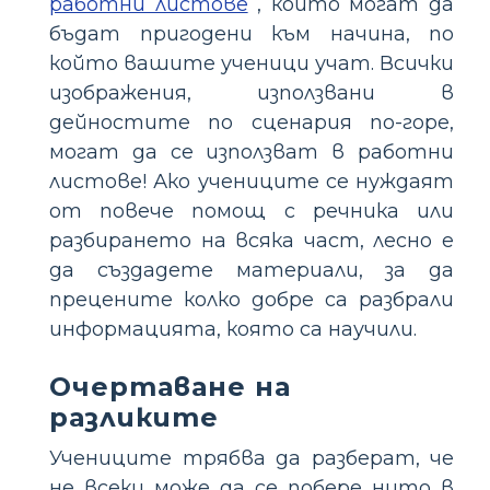
работни листове
, които могат да
бъдат пригодени към начина, по
който вашите ученици учат. Всички
изображения, използвани в
дейностите по сценария по-горе,
могат да се използват в работни
листове! Ако учениците се нуждаят
от повече помощ с речника или
разбирането на всяка част, лесно е
да създадете материали, за да
прецените колко добре са разбрали
информацията, която са научили.
Очертаване на
разликите
Учениците трябва да разберат, че
не всеки може да се побере нито в