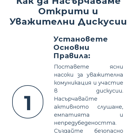
Как да Насърчаваме
Открити и
Уважителни Дискусии
Установете
Основни
Правила:
Поставете ясни
насоки за уважителна
комуникация и участие
в дискусии.
1
Насърчавайте
активното слушане,
емпатията и
непредубедеността.
Създайте безопасно