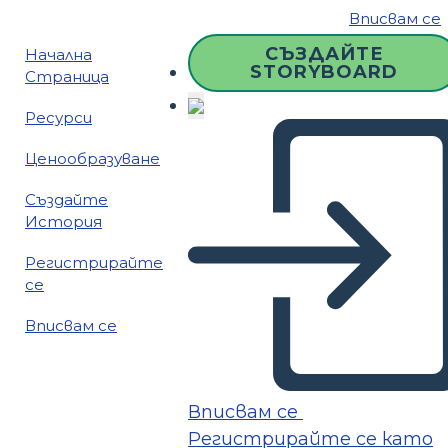
Вписвам се
СЪЗДАЙТЕ
Начална
STORYBOARD
Страница
Ресурси
Ценообразуване
Създайте
История
Регистрирайте
се
Вписвам се
Вписвам се
Регистрирайте се като