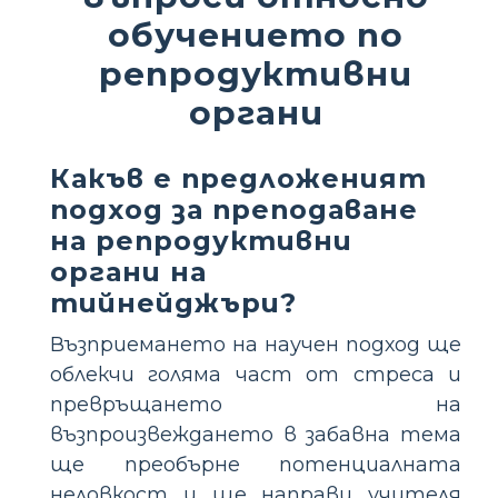
обучението по
репродуктивни
органи
Какъв е предложеният
подход за преподаване
на репродуктивни
органи на
тийнейджъри?
Възприемането на научен подход ще
облекчи голяма част от стреса и
превръщането на
възпроизвеждането в забавна тема
ще преобърне потенциалната
неловкост и ще направи учителя