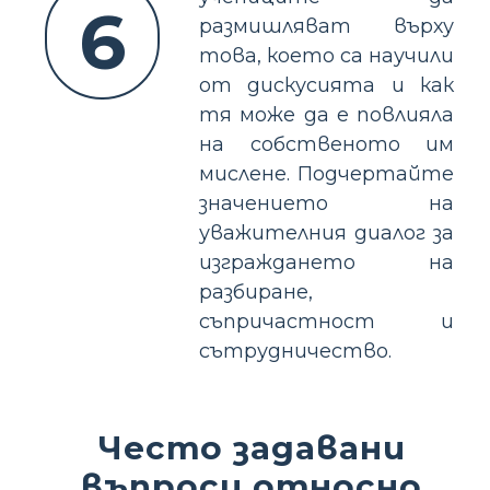
6
размишляват върху
това, което са научили
от дискусията и как
тя може да е повлияла
на собственото им
мислене. Подчертайте
значението на
уважителния диалог за
изграждането на
разбиране,
съпричастност и
сътрудничество.
Често задавани
въпроси относно