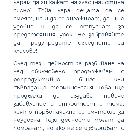
карам да ги кажат на глас (наистина
силно). Това кара децата да се
смеят, но и да се ангажират, да им е
удобно и да се отпуснат за
предстоящия урок. Не забравяйте
да предупредите съседните си
класове!
След тази дейност за разбиване на
лед обикновено продължавам с
репродуктивно бинго или
съвпадаща терминология. Това ще
продължи да създава повече
забавление и откритост с тема,
която първоначално се смяташе за
неудобна. Тези дейности могат да
помогнат, но ако не се извършват с