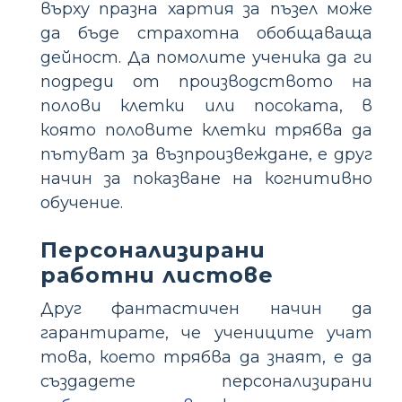
върху празна хартия за пъзел може
да бъде страхотна обобщаваща
дейност. Да помолите ученика да ги
подреди от производството на
полови клетки или посоката, в
която половите клетки трябва да
пътуват за възпроизвеждане, е друг
начин за показване на когнитивно
обучение.
Персонализирани
работни листове
Друг фантастичен начин да
гарантирате, че учениците учат
това, което трябва да знаят, е да
създадете персонализирани