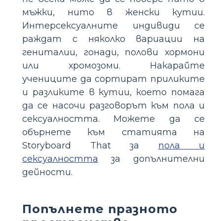
мъжки, нито в женски кутии.
Интерсексуалните индивиди се
раждат с няколко вариации на
гениталии, гонади, полови хормони
или хромозоми. Накарайте
учениците да сортират приликите
и разликите в кутии, което помага
да се насочи разговорът към пола и
сексуалността. Можете да се
обърнете към статията на
Storyboard That за
пола и
сексуалността
за допълнителни
дейности.
Попълнете празното