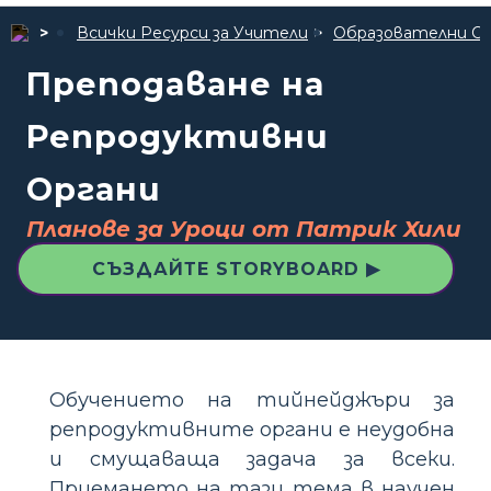
Всички Ресурси за Учители
Образователни С
Преподаване на
Репродуктивни
Органи
Планове за Уроци от Патрик Хили
СЪЗДАЙТЕ STORYBOARD ▶
Обучението на тийнейджъри за
репродуктивните органи е неудобна
и смущаваща задача за всеки.
Приемането на тази тема в научен