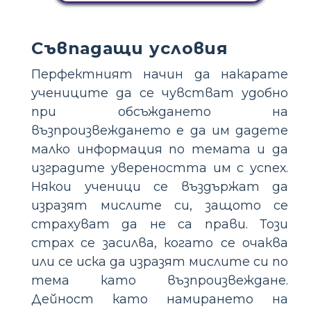
Съвпадащи условия
Перфектният начин да накарате
учениците да се чувстват удобно
при обсъждането на
възпроизвеждането е да им дадете
малко информация по темата и да
изградите увереността им с успех.
Някои ученици се въздържат да
изразят мислите си, защото се
страхуват да не са прави. Този
страх се засилва, когато се очаква
или се иска да изразят мислите си по
тема като възпроизвеждане.
Дейност като намирането на