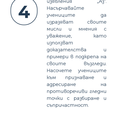
изявления „Аз“.
4
Насърчавайте
учениците да
изразяват своите
мисли и мнения с
уважение, като
използват
доказателства и
примери в подкрепа на
своите възгледи.
Насочете учениците
към признаване и
адресиране на
противоречиви гледни
точки с разбиране и
съпричастност.