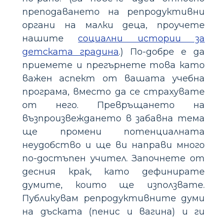
преподаването на репродуктивни
органи на малки деца, проучете
нашите
социални истории за
детската градина
.) По-добре е да
приемете и прегърнете това като
важен аспект от вашата учебна
програма, вместо да се страхувате
от него. Превръщането на
възпроизвеждането в забавна тема
ще промени потенциалната
неудобство и ще ви направи много
по-достъпен учител. Започнете от
десния крак, като дефинирате
думите, които ще използвате.
Публикувам репродуктивните думи
на дъската (пенис и вагина) и ги