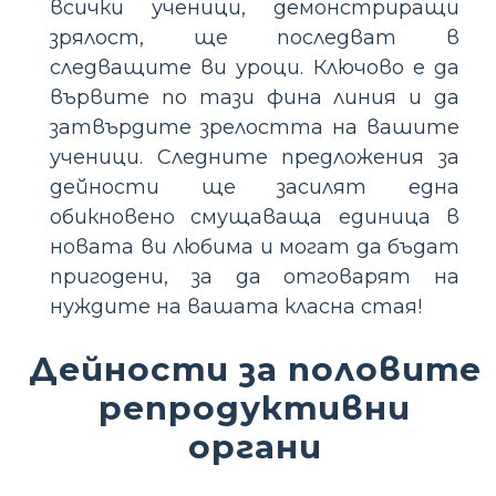
всички ученици, демонстриращи
зрялост, ще последват в
следващите ви уроци. Ключово е да
вървите по тази фина линия и да
затвърдите зрелостта на вашите
ученици. Следните предложения за
дейности ще засилят една
обикновено смущаваща единица в
новата ви любима и могат да бъдат
пригодени, за да отговарят на
нуждите на вашата класна стая!
Дейности за половите
репродуктивни
органи