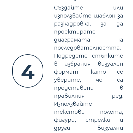
Създайте или
използвайте шаблон за
разкадровка, за да
проектирате
диаграмата на
последователността.
Подредете стъпките
4
в избрания визуален
формат, като се
уверите, че са
представени в
правилния ред.
Използвайте
текстови полета,
фигури, стрелки и
други визуални