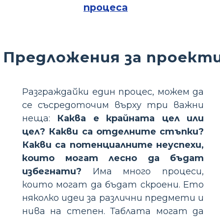
процеса
Предложения за проект
Разграждайки един процес, можем да
се съсредоточим върху три важни
неща:
Каква е крайната цел или
цел? Какви са отделните стъпки?
Какви са потенциалните неуспехи,
които могат лесно да бъдат
избегнати?
Има много процеси,
които могат да бъдат скроени. Ето
няколко идеи за различни предмети и
нива на степен. Таблата могат да