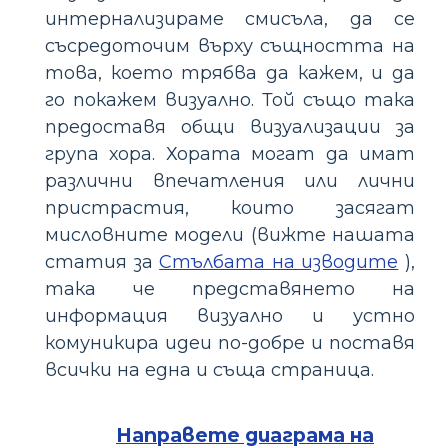
интернализираме смисъла, да се
съсредоточим върху същността на
това, което трябва да кажем, и да
го покажем визуално. Той също така
предоставя общи визуализации за
група хора. Хората могат да имат
различни впечатления или лични
пристрастия, които засягат
мисловните модели (вижте нашата
статия за
Стълбата на изводите
),
така че представянето на
информация визуално и устно
комуникира идеи по-добре и поставя
всички на една и съща страница.
Направете диаграма на