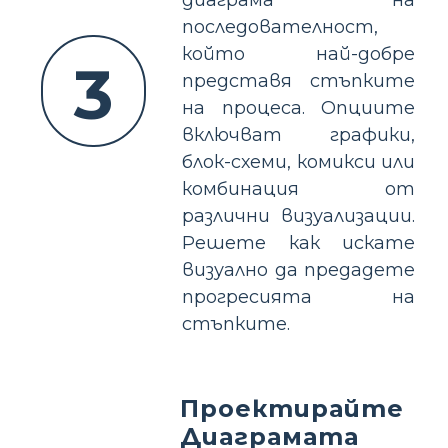
последователност,
който най-добре
3
представя стъпките
на процеса. Опциите
включват графики,
блок-схеми, комикси или
комбинация от
различни визуализации.
Решете как искате
визуално да предадете
прогресията на
стъпките.
Проектирайте
Диаграмата