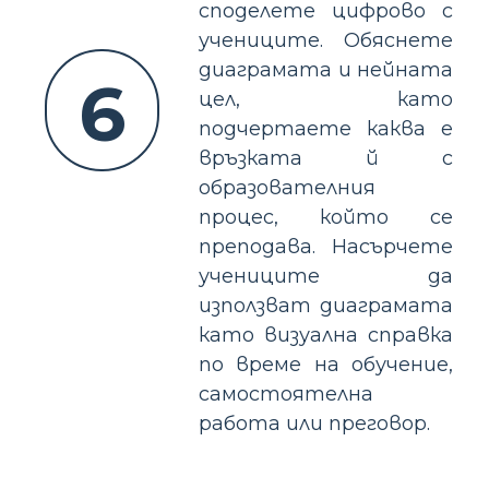
споделете цифрово с
учениците. Обяснете
диаграмата и нейната
6
цел, като
подчертаете каква е
връзката й с
образователния
процес, който се
преподава. Насърчете
учениците да
използват диаграмата
като визуална справка
по време на обучение,
самостоятелна
работа или преговор.