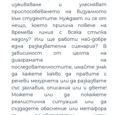
изживяване и улесняват
приспособяването на визуалното
към студентите. Нуждаят ли се от
нещо, което прилича повече на
времева линия с всяка стъпка
надолу? Или ще работи най-добре
една разказвателна сценария? В
зависимост от целта на
диаграмата на
последователностите, имайте знак
да кажете какво да правите с
речеви мехурчета или да разказвате
със заглавия, описания или и двете!
Можете или да покажете
реалистична ситуация или да
създадете обяснение или метафора