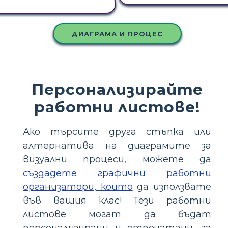
КОПИРАЙТЕ ТАЗИ РАЗКАЗКА
ДИАГРАМА И ПРОЦЕС
Персонализирайте
работни листове!
Ако търсите друга стъпка или
алтернатива на диаграмите за
визуални процеси, можете да
създадете графични работни
организатори, които
да използвате
във вашия клас! Тези работни
листове могат да бъдат
персонализирани и отпечатани, за