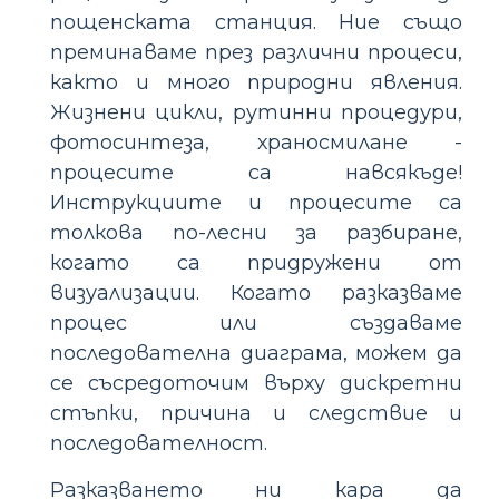
пощенската станция. Ние също
преминаваме през различни процеси,
както и много природни явления.
Жизнени цикли, рутинни процедури,
фотосинтеза, храносмилане -
процесите са навсякъде!
Инструкциите и процесите са
толкова по-лесни за разбиране,
когато са придружени от
визуализации. Когато разказваме
процес или създаваме
последователна диаграма, можем да
се съсредоточим върху дискретни
стъпки, причина и следствие и
последователност.
Разказването ни кара да