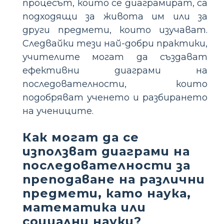
процесът, които се диаграмират, са
подходящи за живота им или за
други предмети, които изучават.
Следвайки тези най-добри практики,
учителите могат да създават
ефективни диаграми на
последователности, които
подобряват ученето и разбирането
на учениците.
Как могат да се
използват диаграми на
последователности за
преподаване на различни
предмети, като наука,
математика или
социални науки?