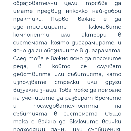
образователни цели, трябва да
имате предвид няколко най-добри
практики. Първо, важно е да
идентифицирате ключовите
компоненти или актьори в
системата, която диаграмирате, и
ясно да ги обозначите в диаграмата.
След това е важно ясно да посочите
реда, в който се случват
действията или събитията, като
използвате стрелки или други
визуални знаци. Това може да помогне
на учениците да разберат времето
и последователността на
събитията в системата. Също
така е важно да включите всички
подходящи данни или съобщения,