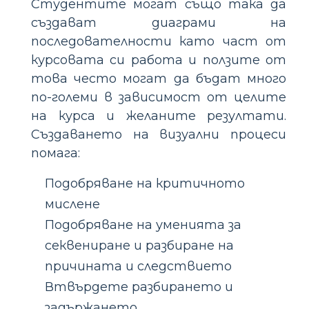
Студентите могат също така да
създават диаграми на
последователности като част от
курсовата си работа и ползите от
това често могат да бъдат много
по-големи в зависимост от целите
на курса и желаните резултати.
Създаването на визуални процеси
помага:
Подобряване на критичното
мислене
Подобряване на уменията за
секвениране и разбиране на
причината и следствието
Втвърдете разбирането и
задържането