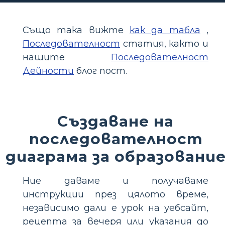
Също така вижте
как да табла
,
Последователност
статия, както и
нашите
Последователност
Дейности
блог пост.
Създаване на
последователност
диаграма за образовани
Ние даваме и получаваме
инструкции през цялото време,
независимо дали е урок на уебсайт,
рецепта за вечеря или указания до