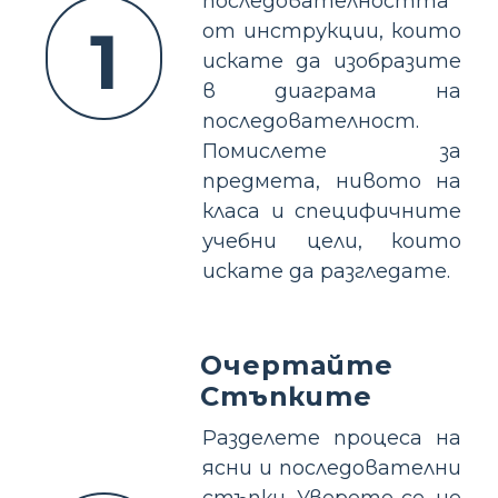
последователността
1
от инструкции, които
искате да изобразите
в диаграма на
последователност.
Помислете за
предмета, нивото на
класа и специфичните
учебни цели, които
искате да разгледате.
Очертайте
Стъпките
Разделете процеса на
ясни и последователни
стъпки. Уверете се, че