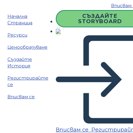
Вписвам 
СЪЗДАЙТЕ
Начална
STORYBOARD
Страница
Ресурси
Ценообразуване
Създайте
История
Регистрирайте
се
Вписвам се
Вписвам се
Регистрирай