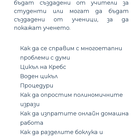
бъдат създадени от учители за
студенти или могат да бъдат
създадени от ученици, за да
покажат ученето.
Как да се справим с многоетапни
проблеми с думи
Цикъл на Кребс
Воден цикъл
Процедури
Как да опростим полиномичните
изрази
Как да изпратите онлайн домашна
работа
Как да разделите боклука и