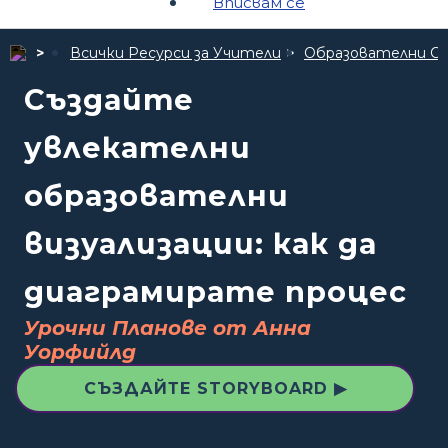
Вписвам се
Всички Ресурси за Учители
Образователни С
Създайте
увлекателни
образователни
визуализации: как да
диаграмирате процес
Урочни Планове от Анна
Уорфийлд
СЪЗДАЙТЕ STORYBOARD ▶