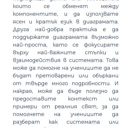
които се обменят между
компонентите, и да използвате
ясен и кратък език в диаграмата.
Друга най-добра практика е да
поддържате диаграмата възможно
най-проста, като се фокусирате
върху най-важните стъпки и
взаимодействия в системата. Това
може да помогне на учениците да не
бъдат претоварени или объркани
от твърде много подробности. И
накрая, може да бъде полезно да
предоставите контекст или
примери от реалния свят, за да
помогнете на учениците да
разберат как системата или