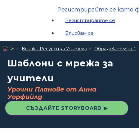
Регистрирайте се като ф
Регистрирайте се
Вписвам се
Всички Ресурси за Учители
Образователни С
Шаблони с мрежа за
учители
Урочни Планове от Анна
Уорфийлд
СЪЗДАЙТЕ STORYBOARD ▶