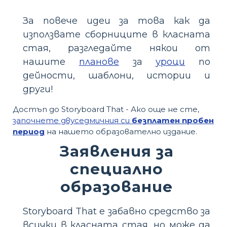
За повече идеи за това как да
използвате сборниците в класната
стая, разгледайте някои от
нашите
планове
за
уроци
по
дейности, шаблони, истории и
други!
Достъп до Storyboard That - Ако още не сте,
започнете двуседмичния си
безплатен пробен
период
на нашето образователно издание.
Заявления за
специално
образование
Storyboard That е забавно средство за
всички в класната стая, но може да