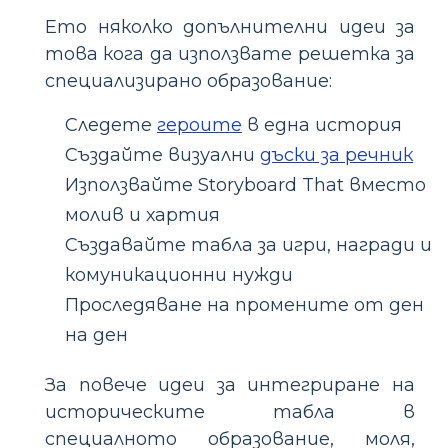
Ето няколко допълнителни идеи за
това кога да използвате решетка за
специализирано образование:
Следете
героите
в една история
Създайте визуални
дъски за речник
Използвайте Storyboard That вместо
молив и хартия
Създавайте табла за игри, награди и
комуникационни нужди
Проследяване на промените от ден
на ден
За повече идеи за интегриране на
историческите табла в
специалното образование, моля,