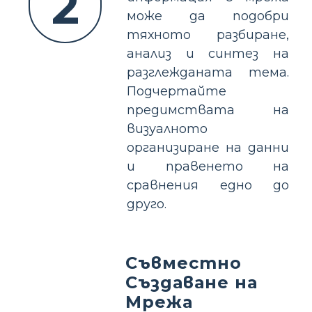
2
може да подобри
тяхното разбиране,
анализ и синтез на
разглежданата тема.
Подчертайте
предимствата на
визуалното
организиране на данни
и правенето на
сравнения едно до
друго.
Съвместно
Създаване на
Мрежа