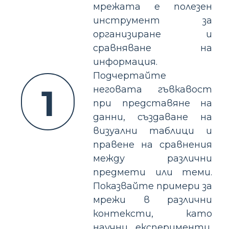
мрежата е полезен
инструмент за
организиране и
сравняване на
информация.
Подчертайте
1
неговата гъвкавост
при представяне на
данни, създаване на
визуални таблици и
правене на сравнения
между различни
предмети или теми.
Показвайте примери за
мрежи в различни
контексти, като
научни експерименти,