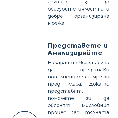
групите, за да
осигурите цялостна и
добре организирана
мрежа.
Представете и
Анализирайте
Накарайте всяка група
да представи
попълнените си мрежи
пред класа. Докато
представят,
помолете ги да
обяснят мисловния
процес зад тяхната