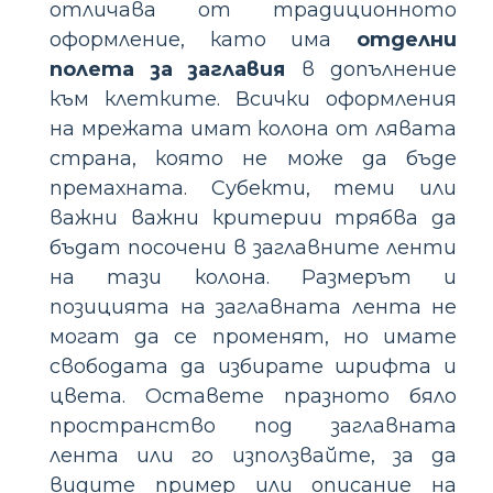
отличава от традиционното
оформление, като има
отделни
полета за заглавия
в допълнение
към клетките. Всички оформления
на мрежата имат колона от лявата
страна, която не може да бъде
премахната. Субекти, теми или
важни важни критерии трябва да
бъдат посочени в заглавните ленти
на тази колона. Размерът и
позицията на заглавната лента не
могат да се променят, но имате
свободата да избирате шрифта и
цвета. Оставете празното бяло
пространство под заглавната
лента или го използвайте, за да
видите пример или описание на