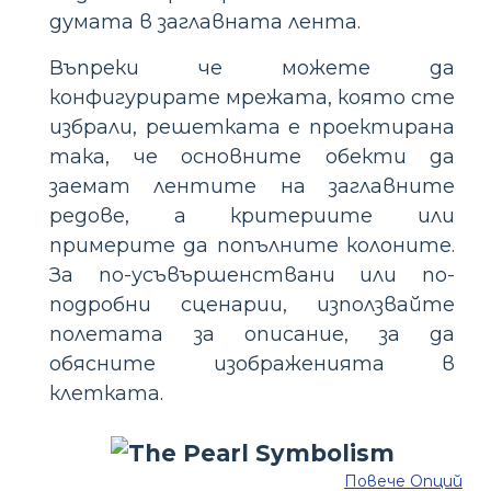
думата в заглавната лента.
Въпреки че можете да
конфигурирате мрежата, която сте
избрали, решетката е проектирана
така, че основните обекти да
заемат лентите на заглавните
редове, а критериите или
примерите да попълните колоните.
За по-усъвършенствани или по-
подробни сценарии, използвайте
полетата за описание, за да
обясните изображенията в
клетката.
Повече Опций