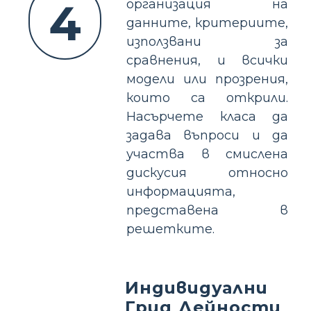
4
организация на
данните, критериите,
използвани за
сравнения, и всички
модели или прозрения,
които са открили.
Насърчете класа да
задава въпроси и да
участва в смислена
дискусия относно
информацията,
представена в
решетките.
Индивидуални
Грид Дейности