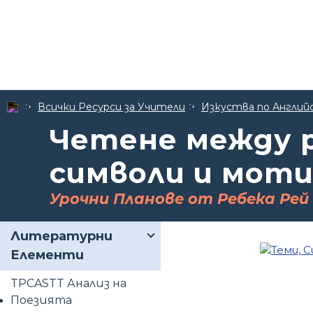
Всички Ресурси за Учители
Изкуства по Англий
Четене между р
символи и мот
Урочни Планове от Ребека Рей
Литературни
Елементи
TPCASTT Анализ на
Поезията