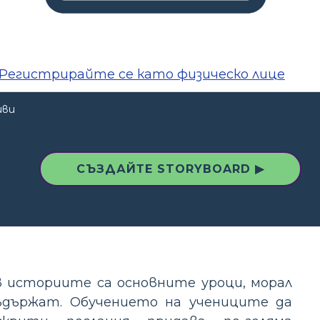
Регистрирайте се като физическо лице
иви
СЪЗДАЙТЕ STORYBOARD ▶
 историите са основните уроци, морал
ъдържат. Обучението на учениците да