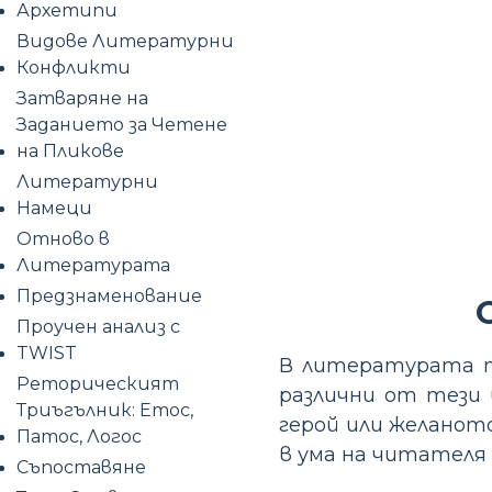
Архетипи
Видове Литературни
Конфликти
Затваряне на
Заданието за Четене
на Пликове
Литературни
Намеци
Отново в
Литературата
Предзнаменование
Проучен анализ с
TWIST
В литературата т
Реторическият
различни от тези
Триъгълник: Етос,
герой или желанот
Патос, Логос
в ума на читателя 
Съпоставяне