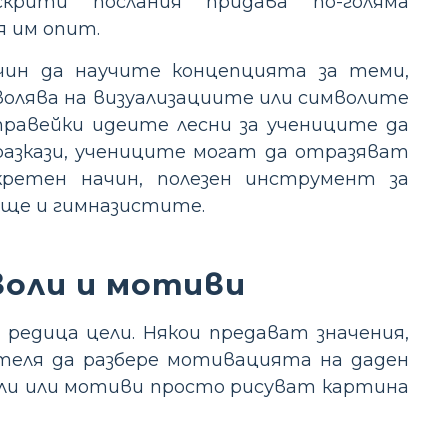
рити послания придава по-голяма
я им опит.
начин да научите концепцията за теми,
зволява на визуализациите или символите
правейки идеите лесни за учениците да
разкази, учениците могат да отразяват
ретен начин, полезен инструмент за
ище и гимназистите.
воли и мотиви
едица цели. Някои предават значения,
теля да разбере мотивацията на даден
оли или мотиви просто рисуват картина