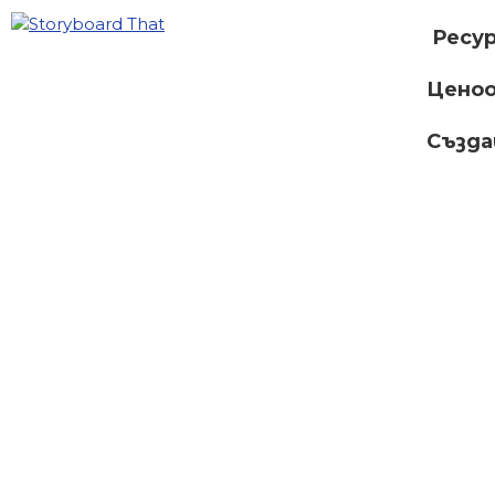
Ресу
Ценоо
Създ