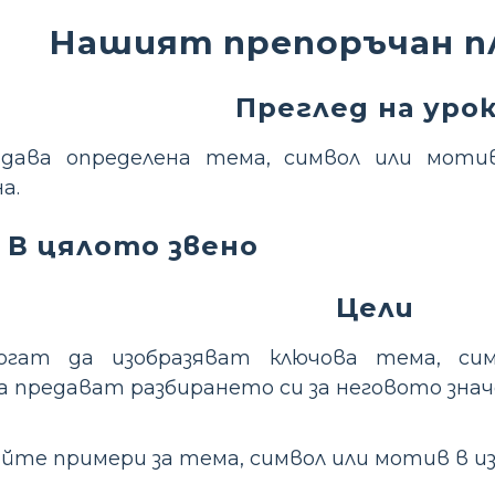
Нашият препоръчан пл
Преглед на уро
дава определена тема, символ или моти
а.
 В цялото звено
Цели
гат да изобразяват ключова тема, си
предават разбирането си за неговото значе
те примери за тема, символ или мотив в 