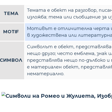
Темата е обект на разговор, писан
ТЕМА
изложба; тема или съобщение за и
Мотивът е отличителна черта и
MOTIF
в художествена или литературна
Символът е обект, представляващ
нещо друго; често емблема, знак и
СИМВОЛ
представлява нещо по-дълбоко и п
е материален обект, представл
нематериално.