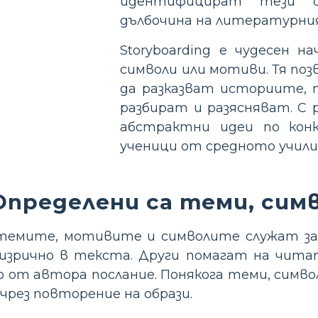
идентифицират тези ск
дълбочина на литературни
Storyboarding е чудесен 
символи или мотиви. Тя по
да разказват историите, 
разбират и разясняват. С 
абстрактни идеи по конк
ученици от средното учил
Определени са теми, сим
емите, мотивите и символите служат за р
 изрично в текста. Други помагат на чита
о от автора послание. Понякога теми, симв
чрез повторение на образи.