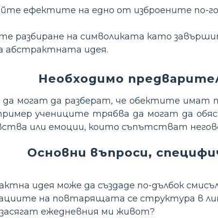
те ефектите на едно от изброените по-го
е разбиране на символиката като завършит
а абстрактната идея.
Необходимо предварите
да могат да разберат, че обектите имат по
апример учениците трябва да могат да обяс
вства или емоции, които съпътстват негово
Основни въпроси, специфи
актна идея може да създаде по-дълбок смисъ
тациите на повтарящата се структура в 
 засягат ежедневния ми живот?