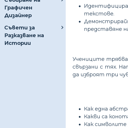
Събиране на
Идентифицирай
Графичен
текстове.
Дизайнер
Демонстрирайт
Съвети за
представяне н
Разказване на
Истории
Учениците трябва 
свързани с тях. Н
да изброят три чу
Как една абстр
Какви са коно
Как символите