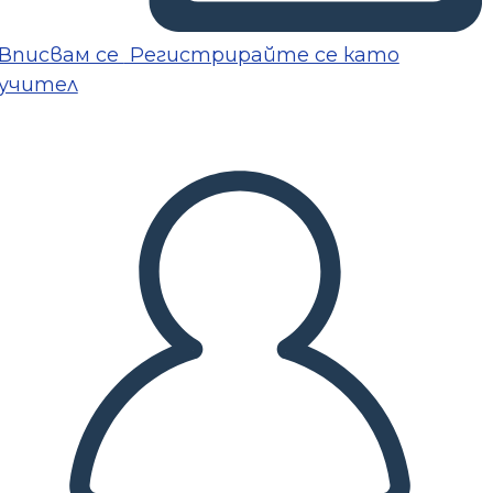
Вписвам се
Регистрирайте се като
учител