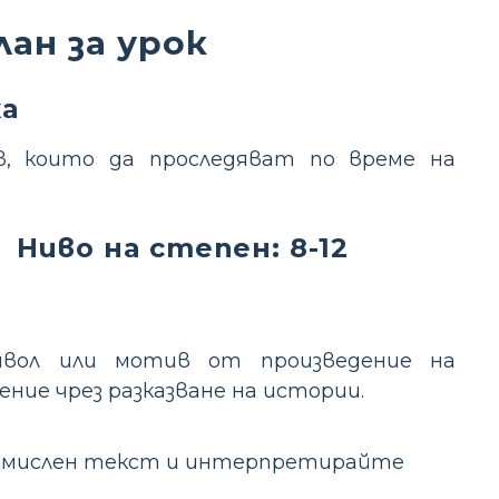
ан за урок
ка
в, които да проследяват по време на
Ниво на степен: 8-12
мвол или мотив от произведение на
ние чрез разказване на истории.
измислен текст и интерпретирайте