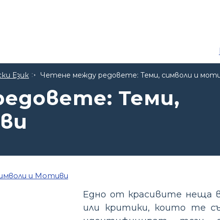
ски Език
Четене между редовете: Теми, символи и мот
едовете: Теми,
иви
Едно от красивите неща в
или критики, които те с