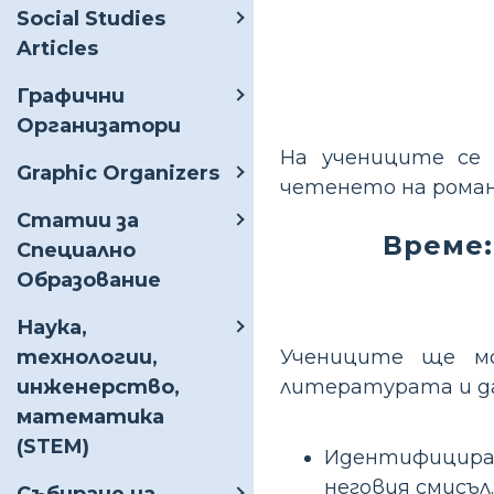
Social Studies
Articles
Графични
Организатори
На учениците се 
Graphic Organizers
четенето на роман
Статии за
Време:
Специално
Образование
Наука,
Учениците ще мо
технологии,
литературата и да 
инженерство,
математика
(STEM)
Идентифицирай
неговия смисъл.