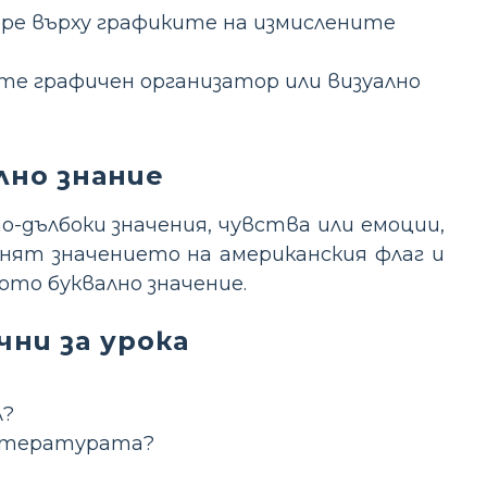
ре върху графиките на измислените
е графичен организатор или визуално
лно знание
-дълбоки значения, чувства или емоции,
нят значението на американския флаг и
то буквално значение.
чни за урока
л?
литературата?