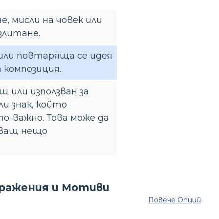
е, мисли на човек или
злитане.
ли повтаряща се идея
 композиция.
 или използван за
ли знак, който
о-важно. Това може да
яващ нещо
Повече Опций