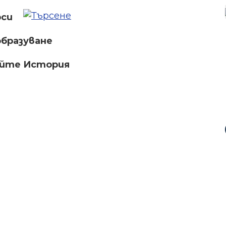
рси
бразуване
айте История