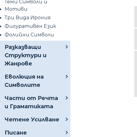
Теми Символи и
Мотиви
Три Вида Ирония
Фигуративен Език
Фолийни Символи
Разказващи
Структури и
Жанрове
Еволюция на
Символите
Части от Речта
и Граматиката
Четене Усилване
Писане